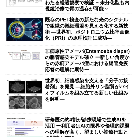
わたる経過観察で検証 ～未分化型も内
視鏡治療で胃の温存が可能～
既存のPET検査の新たな光のシグナル
で組織の微細環境を見える化する新技
術 ―世界初、ポジトロニウム比率画像
化（PRI）の原理検証に成功―
非病原性アメーバ(Entamoeba dispar)
の腸管感染モデル確立 ー新しい角度か
らの赤痢アメーバ症における腸管免疫
応答の理解に期待ー
世界初、細菌感染を支える「分子の接
着剤」を発見 ―細胞外リン脂質がバイ
オフィルムを組み立てる新しい仕組み
を解明―
研修医の約4割が診療現場で生成AIを
活用 ー利用者はAIの限界や倫理的課題
への理解が高く、望ましい診療行動と