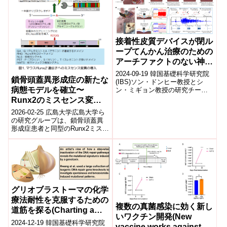
接着性皮質デバイスが閉ル
ープてんかん治療のための
アーチファクトのない神経
調節を可能にする
2024-09-19 韓国基礎科学研究院
鎖骨頭蓋異形成症の新たな
(Adhesive Cortical
(IBS)ソン・ドンヒー教授とシ
病態モデルを確立〜
ン・ミギョン教授の研究チーム
Device Enables Artifact-
は、新しい柔軟なコルチカルデ
Runx2のミスセンス変異
Free Neuromodulation
バイス「SMCAセンサー」を開
が骨と歯の形成に与える影
for Closed-loop Epilepsy
2026-02-25 広島大学広島大学ら
発...
響〜
の研究グループは、鎖骨頭蓋異
Treatment)
形成症患者と同型のRunx2ミスセ
ンス変異を導入した新規モデル
マウスを確立した。Runtホモ...
グリオブラストーマの化学
療法耐性を克服するための
複数の真菌感染に効く新し
道筋を探る(Charting a
いワクチン開発(New
path toward overcoming
2024-12-19 韓国基礎科学研究院
vaccine works against