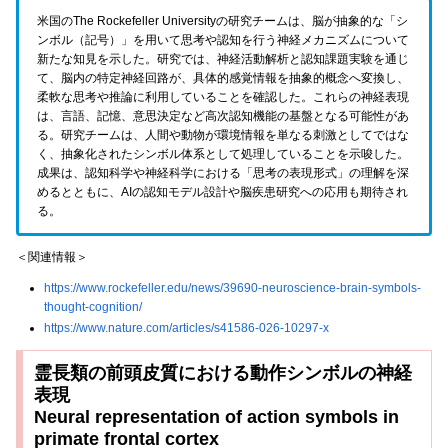
米国のThe Rockefeller Universityの研究チームは、脳が抽象的な「シ
ンボル（記号）」を用いて思考や認知を行う神経メカニズムについて
新たな知見を示した。研究では、神経活動解析と認知課題実験を通じ
て、脳内の特定神経回路が、具体的感覚情報を抽象的概念へ変換し、
柔軟な思考や推論に利用していることを確認した。これらの神経表現
は、言語、記憶、意思決定など高次認知機能の基盤となる可能性があ
る。研究チームは、人間や動物が環境情報を単なる刺激としてではな
く、抽象化されたシンボル体系として処理していることを示唆した。
成果は、認知科学や神経科学における「思考の表現形式」の理解を深
めるとともに、AIの認知モデル設計や脳疾患研究への応用も期待され
る。
＜関連情報＞
https://www.rockefeller.edu/news/39690-neuroscience-brain-symbols-
thought-cognition/
https://www.nature.com/articles/s41586-026-10297-x
霊長類の前頭皮質における動作シンボルの神経
表現
Neural representation of action symbols in
primate frontal cortex