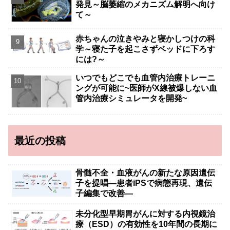
発見～脳萎縮のメカニズム解明へ向け
て～
赤ちゃんの泣きやみと寝かしつけの科
学～寝た子を起こさずベッドに下ろす
には?～
いつでもどこでも血管内治療トレーニ
ングが可能に~医師がX線被爆しない血
管内治療シミュレータを開発~
最近の投稿
骨髄不全・血液がんの新たな原因遺伝
子を提唱―患者iPSで病態再現、遺伝
子編集で改善―
未分化型早期胃がんに対する内視鏡治
療（ESD）の有効性を10年間の長期に