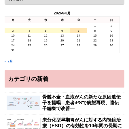
2026年8月
月
火
水
木
金
土
日
1
2
3
4
5
6
7
8
9
10
11
12
13
14
15
16
17
18
19
20
21
22
23
24
25
26
27
28
29
30
31
« 7月
カテゴリの新着
骨髄不全・血液がんの新たな原因遺伝
子を提唱―患者iPSで病態再現、遺伝
子編集で改善―
未分化型早期胃がんに対する内視鏡治
療（ESD）の有効性を10年間の長期に