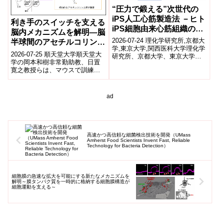
“圧力で鍛える”次世代の
iPS人工心筋製造法 －ヒト
利き手のスイッチを支える
iPS細胞由来心筋組織の成
脳内メカニズムを解明―脳
熟過程を効率化する新技術
2026-07-24 理化学研究所,京都大
半球間のアセチルコリンバ
－
学,東京大学,関西医科大学理化学
ランスが利き手のスイッチ
2026-07-25 順天堂大学順天堂大
研究所、京都大学、東京大学、
を制御―
学の岡本和樹非常勤助教、日置
関西医科大学などの共同研究グ
寛之教授らは、マウスで訓練に
ループは、ヒトiPS細胞由来の...
より利き手（利き前肢）を長期
間切り替えられる行動モデルを
確立し、...
ad
高速かつ高信頼な細菌検出技術を開発（UMass
Amherst Food Scientists Invent Fast, Reliable
Technology for Bacteria Detection）
細胞膜の急速な拡大を可能にする新たなメカニズムを
解明～膜タンパク質を一時的に格納する細胞膜構造が
細胞運動を支える～