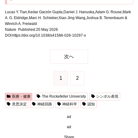
Lucas Y. Tian,Kedar Garzón Gupta,Daniel J. Hanuska,Adam G. Rouse,Mark
A. G. Eldridge,Marc H. Schieber,Xiao-Jing Wang,Joshua B. Tenenbaum &
Winrich A. Freiwald
Nature Published:20 May 2026
DOI:https://doi.org/10.1038/s41586-026-10297-x
次へ
1
2
医療・健康
The Rockefeller University
シンボル表現
意思決定
神経回路
神経科学
認知
ad
ad
Share