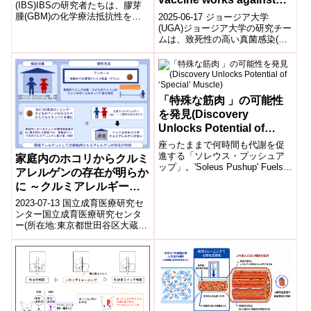
glioblastoma resistance
(IBS)IBSの研究者たちは、膠芽
multiple fungal
腫(GBM)の化学療法抵抗性を克
2025-06-17 ジョージア大学
to chemotherapy)
infections)
服するための新たなアプローチ
(UGA)ジョージア大学の研究チー
を開発しました。彼らは、...
ムは、致死性の高い真菌感染(カ
ンジダ、アスペルギルス、ニュ
ーモシスチス)に対して広範に有
効...
「特殊な筋肉 」の可能性
を発見(Discovery
Unlocks Potential of
‘Special’ Muscle)
座ったままで何時間も代謝を促
進する「ソレウス・プッシュア
家庭内のホコリからクルミ
ップ」。'Soleus Pushup' Fuels
アレルゲンの存在が明らか
Metabolism for Hours While...
に ～クルミアレルギーの
子どもの寝具に多く、クル
2023-07-13 国立成育医療研究セ
ミアレルギー増加に関与の
ンター国立成育医療研究センタ
ー(所在地:東京都世田谷区大蔵、
可能性を示す～
理事長:五十嵐隆)のアレルギーセ
ンター大矢幸弘センター長、
安...