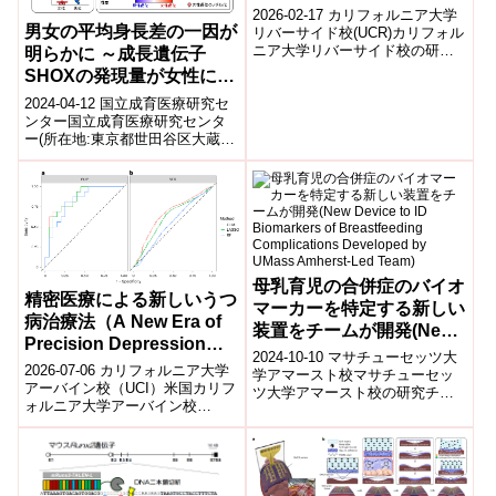
2026-02-17 カリフォルニア大学
男女の平均身長差の一因が
リバーサイド校(UCR)カリフォル
ニア大学リバーサイド校の研究
明らかに ～成長遺伝子
チームは、慢性創傷が治りにく
SHOXの発現量が女性に比
くなる要因として、創部に形成
べ男性で多いことを発見～
さ...
2024-04-12 国立成育医療研究セ
ンター国立成育医療研究センタ
ー(所在地:東京都世田谷区大蔵、
理事長:五十嵐隆)の分子内分泌研
究部 深見真紀部長、服部淳上...
母乳育児の合併症のバイオ
精密医療による新しいうつ
マーカーを特定する新しい
病治療法（A New Era of
装置をチームが開発(New
Precision Depression
Device to ID Biomarkers
2024-10-10 マサチューセッツ大
Treatment）
2026-07-06 カリフォルニア大学
of Breastfeeding
学アマースト校マサチューセッ
アーバイン校（UCI）米国カリフ
ツ大学アマースト校の研究チー
Complications
ォルニア大学アーバイン校
ムが、母乳中のナトリウムイオ
Developed by UMass
（UCI）の研究チームは、うつ病
ンを検出する新しいセンサーを
Amherst-Led Team)
治療を患者ごとに最適化する
開発しま...
「精密...