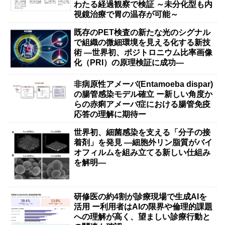
わたる経過観察で検証 ～未分化型も内
視鏡治療で胃の温存が可能～
既存のPET検査の新たな光のシグナル
で組織の微細環境を見える化する新技
術 ―世界初、ポジトロニウム比率画像
化（PRI）の原理検証に成功―
非病原性アメーバ(Entamoeba dispar)
の腸管感染モデル確立 ー新しい角度か
らの赤痢アメーバ症における腸管免疫
応答の理解に期待ー
世界初、細菌感染を支える「分子の接
着剤」を発見 ―細胞外リン脂質がバイ
オフィルムを組み立てる新しい仕組み
を解明―
研修医の約4割が診療現場で生成AIを
活用 ー利用者はAIの限界や倫理的課題
への理解が高く、望ましい診療行動と