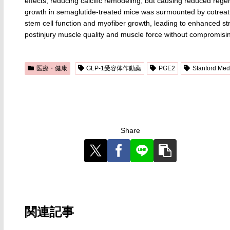
effects, reducing calcific remodeling, but causing reduced reg
growth in semaglutide-treated mice was surmounted by cotreat
stem cell function and myofiber growth, leading to enhanced st
postinjury muscle quality and muscle force without compromisin
医療・健康
GLP-1受容体作動薬
PGE2
Stanford Med
Share
関連記事