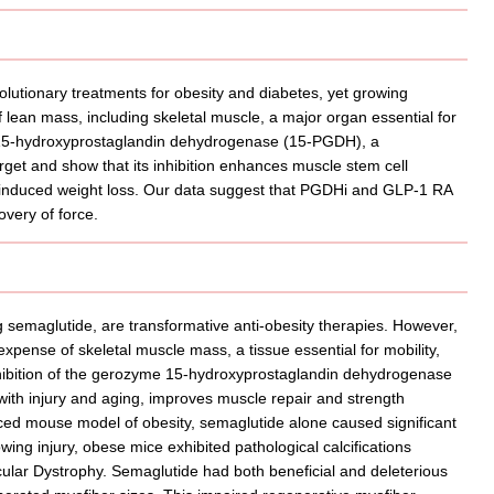
lutionary treatments for obesity and diabetes, yet growing
of lean mass, including skeletal muscle, a major organ essential for
fy 15-hydroxyprostaglandin dehydrogenase (15-PGDH), a
get and show that its inhibition enhances muscle stem cell
-induced weight loss. Our data suggest that PGDHi and GLP-1 RA
overy of force.
g semaglutide, are transformative anti-obesity therapies. However,
pense of skeletal muscle mass, a tissue essential for mobility,
inhibition of the gerozyme 15-hydroxyprostaglandin dehydrogenase
th injury and aging, improves muscle repair and strength
duced mouse model of obesity, semaglutide alone caused significant
wing injury, obese mice exhibited pathological calcifications
ular Dystrophy. Semaglutide had both beneficial and deleterious