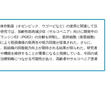
受容体作動薬（オゼンピック、ウゴービなど）の使用と関連して注
。研究では、加齢性筋肉減少症（サルコペニア）向けに開発中の
ランジンE2（PGE2）の分解を抑制し、筋幹細胞（衛星細胞）
剤により筋損傷後の筋再生や筋力回復が促進された。さらに、
され、筋組織の回復能力向上が期待される結果が得られた。研究者
質や機能を維持することが重要になると指摘している。今回の成
な治療戦略につながる可能性があり、高齢者やサルコペニア患者