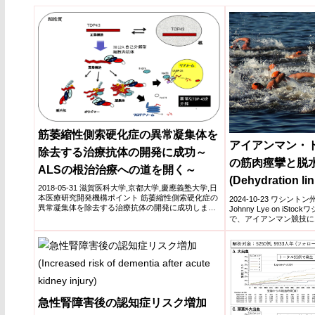
筋萎縮性側索硬化症の異常凝集体を
アイアンマン・
除去する治療抗体の開発に成功～
の筋肉痙攣と脱
ALSの根治治療への道を開く～
(Dehydration li
2018-05-31 滋賀医科大学,京都大学,慶應義塾大学,日
cramps in IRONM
本医療研究開発機構ポイント 筋萎縮性側索硬化症の
2024-10-23 ワシントン州
異常凝集体を除去する治療抗体の開発に成功しまし
Johnny Lye on iS
た。...
で、アイアンマン競技にお.
急性腎障害後の認知症リスク増加