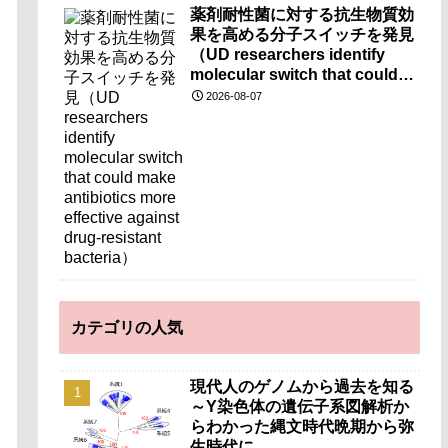
薬剤耐性菌に対する抗生物質効
果を高める分子スイッチを発見
（UD researchers identify
molecular switch that could
make antibiotics more
2026-08-07
effective against drug-
resistant bacteria）
カテゴリの人気
現代人のゲノムから過去を知る
～Y染色体の遺伝子系図解析か
らわかった縄文時代晩期から弥
生時代に…