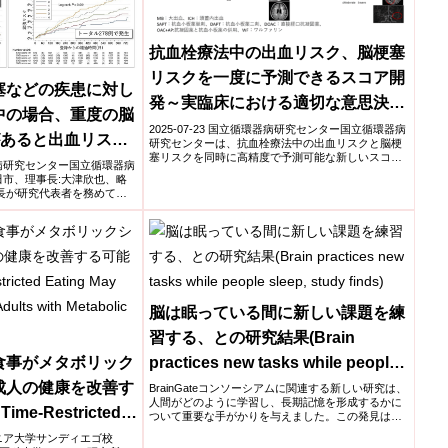
抗血栓療法中の出血リスク、脳梗塞
リスクを一度に予測できるスコア開
塞などの疾患に対し
発～実臨床における適切な意思決定
中の場合、重度の脳
に役立つ可能性～
2025-07-23 国立循環器病研究センター国立循環器病
があると出血リスク
研究センターは、抗血栓療法中の出血リスクと脳梗
塞リスクを同時に高精度で予測可能な新しいスコア
2研究の主解析結果
循環器病研究センター国立循環器病
法を開発し...
田市、理事長:大津欣也、略
院長が研究代表者を務めて国
脳は眠っている間に新しい課題を練
習する、との研究結果(Brain
食事がメタボリック
practices new tasks while people
成人の健康を改善す
sleep, study finds)
BrainGateコンソーシアムに関連する新しい研究は、
人間がどのように学習し、長期記憶を形成するかに
ime-Restricted
ついて重要な手がかりを与えました。この発見は、
麻痺のある人...
ove Health of
ォルニア大学サンディエゴ校