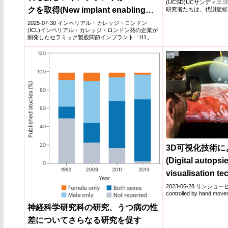
(UCSD)UCサンディ
Adults with Met
クを取得(New implant enabling
研究者たちは、代謝症候
る時間制...
women to access hip resurfacing
2025-07-30 インペリアル・カレッジ・ロンドン
(ICL)インペリアル・カレッジ・ロンドン発の企業が
surgery awarded CE mark)
開発したセラミック製股関節インプラント「H1」
が、女性...
3D可視化技術
(Digital autopsi
visualisation te
2023-06-28 リンショーピング
controlled by hand movem
神経科学研究科の研究、うつ病の性
差についてさらなる研究を促す