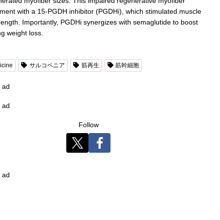
enerated myofiber sizes. This impaired regenerative myofiber
ment with a 15-PGDH inhibitor (PGDHi), which stimulated muscle
rength. Importantly, PGDHi synergizes with semaglutide to boost
g weight loss.
icine
サルコペニア
筋再生
筋幹細胞
ad
ad
Follow
ad