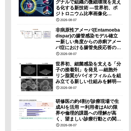
グナルで組織の微細環境を見え
る化する新技術 ―世界初、ポ
ジトロニウム比率画像化
（PRI）の原理検証に成功―
2026-08-07
非病原性アメーバ(Entamoeba
dispar)の腸管感染モデル確立
ー新しい角度からの赤痢アメー
バ症における腸管免疫応答の理
解に期待ー
2026-08-07
世界初、細菌感染を支える「分
子の接着剤」を発見 ―細胞外
リン脂質がバイオフィルムを組
み立てる新しい仕組みを解明―
2026-08-07
研修医の約4割が診療現場で生
成AIを活用 ー利用者はAIの限
界や倫理的課題への理解が高
く、望ましい診療行動との関連
も確認ー
2026-08-07