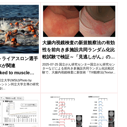
大腸内視鏡検査の新規観察法の有効
性を前向き多施設共同ランダム化比
較試験で検証～「見逃しがん」のリ
トライアスロン選手
スクとなる平坦型病変の発見率改善
2025-07-25 国立がん研究センター国立がん研究セン
水が関連
ターなどによる前向き多施設共同ランダム化比較試
に期待～
nked to muscle
験で、大腸内視鏡検査に新技術「TXI観察法(Textur...
AN triathletes)
立大学(WSU)Photo by
tockワシントン州立大学主導の研究
..