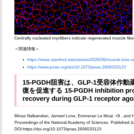
Centrally nucleated myofibers indicate regenerated muscle fib
＜関連情報＞
https://news.stanford.edu/stories/2026/06/muscle-loss-
https://www.pnas.org/doi/10.1073/pnas.2606533123
15-PGDH阻害は、GLP-1受容体
復を促進する 15-PGDH inhibition promo
recovery during GLP-1 receptor ago
Minas Nalbandian, Jameel Lone, Emmeran Le Moal, +8 , and H
Proceedings of the National Academy of Sciences Published:J
DOI:https://doi.org/10.1073/pnas.2606533123