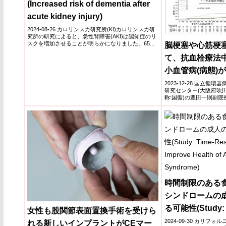
(Increased risk of dementia after
acute kidney injury)
2024-08-26 カロリンスカ研究所(KI)カロリンスカ研
究所の研究によると、急性腎障害(AKI)は認知症のリ
スクを増加させることが明らかになりました。65...
脳梗塞や心筋梗
て、抗血栓療法
小血管病(病態)
が増える:BAT
2023-12-28 国立
研究センター(大阪府吹
称:国循)の豊田一則副
内52...
時間制限のある
シンドロームの
る可能性(Study: T
女性も股関節表面置換手術を受けら
Eating May Impr
2024-09-30 カリフ
れる新しいインプラントがCEマー