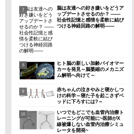
脳は友達への好き嫌いをどうア
ップデートさせるのか？ ――
社会性記憶と感情を柔軟に結び
つける神経回路の解明――
ヒト脳の新しい加齢バイオマー
カーを発見～脳萎縮のメカニズ
ム解明へ向けて～
赤ちゃんの泣きやみと寝かしつ
けの科学～寝た子を起こさずベ
ッドに下ろすには?～
いつでもどこでも血管内治療ト
レーニングが可能に~医師がX
線被爆しない血管内治療シミュ
レータを開発~