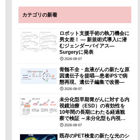
カテゴリの新着
ロボット支援手術の執刀機会に
男女差！ — 新規術式導入に潜
むジェンダーバイアス—
Surgeryに発表
2026-08-07
骨髄不全・血液がんの新たな原
因遺伝子を提唱―患者iPSで病
態再現、遺伝子編集で改善―
2026-08-07
未分化型早期胃がんに対する内
視鏡治療（ESD）の有効性を
10年間の長期にわたる経過観
察で検証 ～未分化型も内視鏡
治療で胃の温存が可能～
2026-08-07
既存のPET検査の新たな光のシ