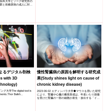
エゴ医科大学とソーク研究所の
abolic Syndrome)
群と前糖尿病の成人に対す
によるデジタル剖検
慢性腎臓病の原因を解明する研究成
es with 3D
果(Study shines light on cause of
chnology)
chronic kidney disease)
大学The digital tool is
2023-06-02 エディンバラ大学◆マウスを用いた研究
ents.Thor Balkh...
により、腎臓や心臓の瘢痕形成は、年老いたり損傷
を受けた腎臓の一部の細胞が産生・放出する「イン
ディアンヘ...