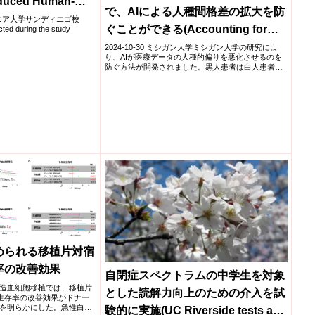
oduced Human-
で、AIによる人種間格差の拡大を防
tes)
ォルニア大学サンディエゴ校
ぐことができる(Accounting for
cted during the study
bias in medical data helps prevent
2024-10-30 ミシガン大学ミシガン大学の研究によ
り、AIが医療データの人種的偏りを悪化させるのを
AI from amplifying racial disparity)
防ぐ方法が開発されました。黒人患者は白人患者に
比べ、重篤...
められる移植片対宿
率の改善効果
自閉症スペクトラムの中学生を対象
造血細胞移植では、移植片
とした読解力向上のための介入を試
る生存率の改善効果がドナー
を明らかにした。急性白血
験的に実施(UC Riverside tests a