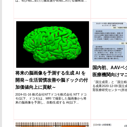
は、幼少期に受けた脳震盪が長期にわたる脳構造変
病では移植片対宿主病に
化を引き起こ...
臍帯血移植でのみ顕著に
した。
国内初、AAVベ
将来の脳画像を予測する生成 AI を
医療機関向けマ
開発～生活習慣改善や脳ドックの付
「国立成育」と「国立精
る成果2020-12-09
加価値向上に貢献～
育医療研究センター(所在
五十嵐...
2024-01-16 株式会社NTTドコモ株式会社 NTT ドコ
モ(以下、ドコモ)は、MRI で撮影した脳画像から将
来の脳画像を予測し、自動生成する AI(以下...