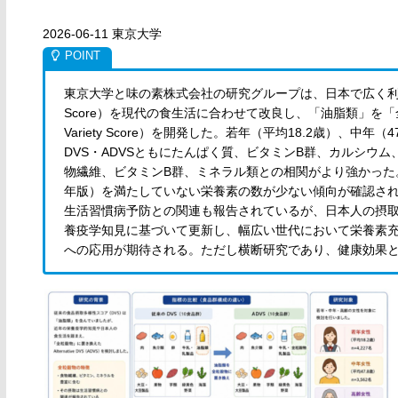
2026-06-11 東京大学
東京大学と味の素株式会社の研究グループは、日本で広く利用されて
Score）を現代の食生活に合わせて改良し、「油脂類」を「全粒穀物」
Variety Score）を開発した。若年（平均18.2歳）、中
DVS・ADVSともにたんぱく質、ビタミンB群、カルシウ
物繊維、ビタミンB群、ミネラル類との相関がより強かった。
年版）を満たしていない栄養素の数が少ない傾向が確認さ
生活習慣病予防との関連も報告されているが、日本人の摂
養疫学知見に基づいて更新し、幅広い世代において栄養素
への応用が期待される。ただし横断研究であり、健康効果