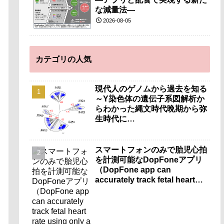
な減量法―
2026-08-05
カテゴリの人気
現代人のゲノムから過去を知る
～Y染色体の遺伝子系図解析か
らわかった縄文時代晩期から弥
生時代に…
スマートフォンのみで胎児心拍
を計測可能なDopFoneアプリ
（DopFone app can
accurately track fetal heart
rate using only a
smartphone）