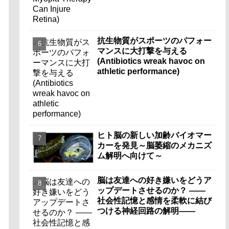
抗生物質がスポーツのパフォー
マンスに大打撃を与える
(Antibiotics wreak havoc on
athletic performance)
ヒト脳の新しい加齢バイオマー
カーを発見～脳萎縮のメカニズ
ム解明へ向けて～
脳は友達への好き嫌いをどうア
ップデートさせるのか？ ――
社会性記憶と感情を柔軟に結び
つける神経回路の解明――