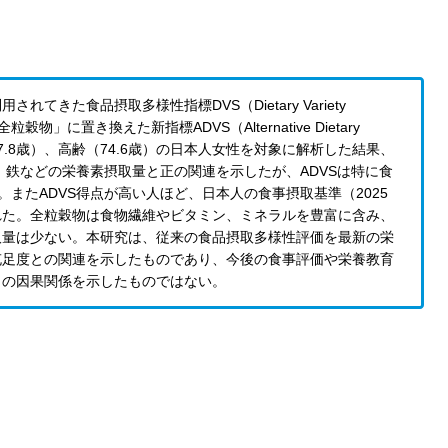
きた食品摂取多様性指標DVS（Dietary Variety
に置き換えた新指標ADVS（Alternative Dietary
年（47.8歳）、高齢（74.6歳）の日本人女性を対象に解析した結果、
ム、鉄などの栄養素摂取量と正の関連を示したが、ADVSは特に食
またADVS得点が高い人ほど、日本人の食事摂取基準（2025
れた。全粒穀物は食物繊維やビタミン、ミネラルを豊富に含み、
取量は少ない。本研究は、従来の食品摂取多様性評価を最新の栄
充足度との関連を示したものであり、今後の食事評価や栄養教育
との因果関係を示したものではない。