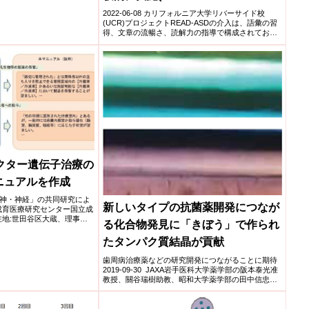
よる生存率の改善効果が、
reading comprehension
認められることを明らかに
2022-06-08 カリフォルニア大学リバーサイド校
(UCR)プロジェクトREAD-ASDの介入は、語彙の習
intervention for students in the
得、文章の流暢さ、読解力の指導で構成されてお
り、1...
middle grades with autism
spectrum disorder)
クター遺伝子治療の
ニュアルを作成
神・神経」の共同研究によ
新しいタイプの抗菌薬開発につなが
 国立成育医療研究センター国立成
地:世田谷区大蔵、理事長:
る化合物発見に「きぼう」で作られ
たタンパク質結晶が貢献
歯周病治療薬などの研究開発につながることに期待
2019-09-30 JAXA岩手医科大学薬学部の阪本泰光准
教授、關谷瑞樹助教、昭和大学薬学部の田中信忠准
教授、...