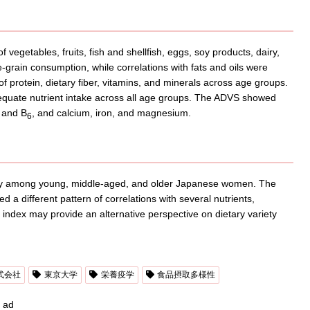
vegetables, fruits, fish and shellfish, eggs, soy products, dairy,
grain consumption, while correlations with fats and oils were
of protein, dietary fiber, vitamins, and minerals across age groups.
equate nutrient intake across all age groups. The ADVS showed
and B
, and calcium, iron, and magnesium.
6
acy among young, middle-aged, and older Japanese women. The
a different pattern of correlations with several nutrients,
y index may provide an alternative perspective on dietary variety
式会社
東京大学
栄養疫学
食品摂取多様性
ad