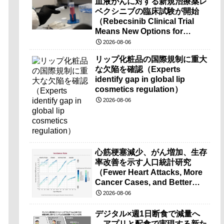
血液がんに対する新規治療薬レ
ベクシニブの臨床試験が開始
（Rebecsinib Clinical Trial
Means New Options for
Blood Cancer）
2026-08-06
リップ化粧品の国際規制に重大
な欠陥を確認（Experts
identify gap in global lip
cosmetics regulation）
2026-08-06
心筋梗塞減少、がん増加、生存
率改善を示す人口統計研究
（Fewer Heart Attacks, More
Cancer Cases, and Better
Survival Chances）
2026-08-06
デジタル×週1日断食で減量へ
―アプリと配食で実現する新た