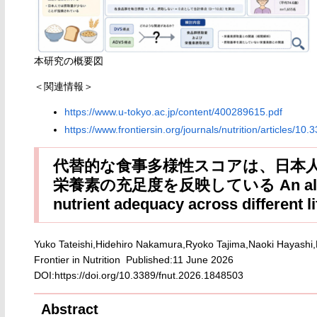
本研究の概要図
＜関連情報＞
https://www.u-tokyo.ac.jp/content/400289615.pdf
https://www.frontiersin.org/journals/nutrition/articles/10
代替的な食事多様性スコアは、日本
栄養素の充足度を反映している An alternative
nutrient adequacy across different 
Yuko Tateishi,Hidehiro Nakamura,Ryoko Tajima,Naoki Hayashi
Frontier in Nutrition Published:11 June 2026
DOI:https://doi.org/10.3389/fnut.2026.1848503
Abstract