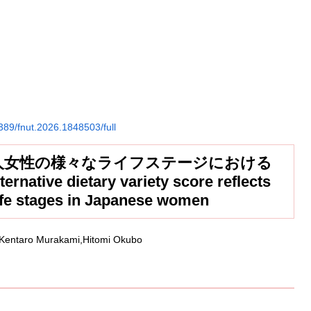
.3389/fnut.2026.1848503/full
人女性の様々なライフステージにおける
 dietary variety score reflects
life stages in Japanese women
,Kentaro Murakami,Hitomi Okubo