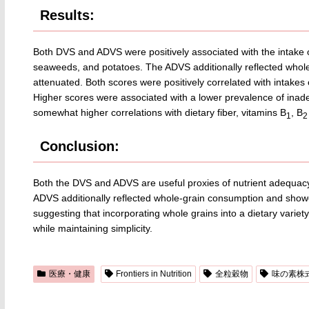
Results:
Both DVS and ADVS were positively associated with the intake of 
seaweeds, and potatoes. The ADVS additionally reflected whole-
attenuated. Both scores were positively correlated with intakes 
Higher scores were associated with a lower prevalence of inad
somewhat higher correlations with dietary fiber, vitamins B
, B
1
2
Conclusion:
Both the DVS and ADVS are useful proxies of nutrient adequ
ADVS additionally reflected whole-grain consumption and showed 
suggesting that incorporating whole grains into a dietary variet
while maintaining simplicity.
医療・健康
Frontiers in Nutrition
全粒穀物
味の素株