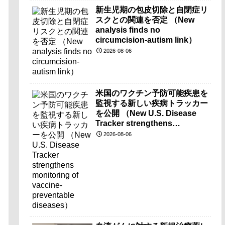
新生児期の包皮切除と自閉症リ
スクとの関連を否定 （New
analysis finds no
circumcision-autism link）
2026-08-06
米国のワクチン予防可能疾患を
監視する新しい疾病トラッカー
を公開 （New U.S. Disease
Tracker strengthens
monitoring of vaccine-
2026-08-06
preventable diseases）