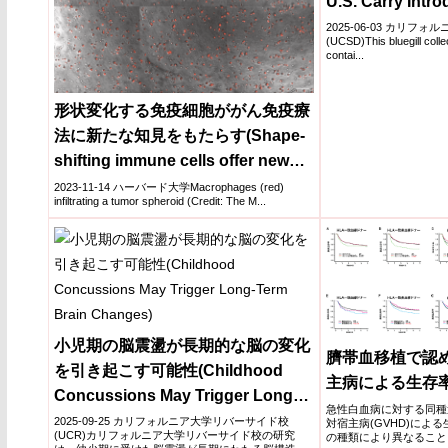
U.S. Carry Intr
Infecting Parasi
2025-06-03 カリフ
(UCSD)This bluegill colle
contai...
形状変化する免疫細胞ががん免疫療
法に新たな知見をもたらす(Shape-
shifting immune cells offer new
insights into cancer
2023-11-14 ハーバード大学Macrophages (red)
infiltrating a tumor spheroid (Credit: The M...
immunotherapy)
小児期の脳震盪が長期的な脳の変化
臍帯血移植で認
を引き起こす可能性(Childhood
主病による生存
Concussions May Trigger Long-
急性白血病に対する同種
Term Brain Changes)
2025-09-25 カリフォルニア大学リバーサイド校
対宿主病(GVHD)によ
(UCR)カリフォルニア大学リバーサイド校の研究
の種類により異なること