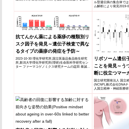
ル型遺伝病の集合体では
剤を開...
ム解析により発見2019-0
療研...
抗てんかん薬による薬疹の種類別リ
スク因子を発見～遺伝子検査で異な
るタイプの薬疹の発症を予防～
リボソーム遺伝
2023-10-30 理化学研究所,国立医薬品食品衛生研究
所,新潟大学理化学研究所(理研)生命医科学研究セン
ことを発見～う
ター ファーマコゲノミクス研究チームの莚田 泰誠
チ...
断に役立つマー
国立研究開発法人 国立
(NCNP),株式会社DN
人国立精神・神経医療研究
小平市 ...