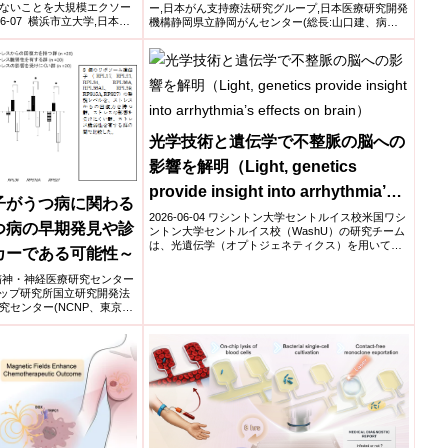
ないことを大規模エクソー
ー,日本がん支持療法研究グループ,日本医療研究開発
6-07 横浜市立大学,日本医
機構静岡県立静岡がんセンター(総長:山口建、病院
長:...
光学技術と遺伝学で不整脈の脳への
影響を解明（Light, genetics
provide insight into arrhythmia’s
子がうつ病に関わる
effects on brain）
2026-06-04 ワシントン大学セントルイス校米国ワシ
つ病の早期発見や診
ントン大学セントルイス校（WashU）の研究チーム
は、光遺伝学（オプトジェネティクス）を用いて不
カーである可能性～
整脈が...
精神・神経医療研究センター
Aチップ研究所国立研究開発法
センター(NCNP、東京都