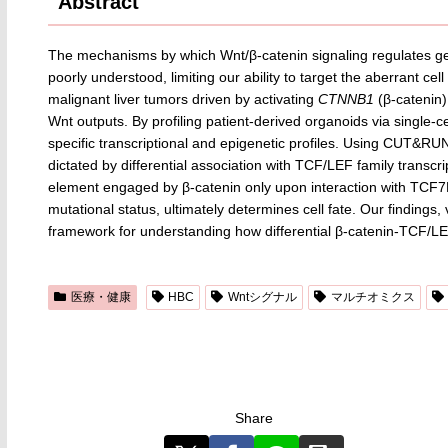
Abstract
The mechanisms by which Wnt/β-catenin signaling regulates ge
poorly understood, limiting our ability to target the aberrant c
malignant liver tumors driven by activating
CTNNB1
(β-catenin)
Wnt outputs. By profiling patient-derived organoids via single-
specific transcriptional and epigenetic profiles. Using CUT&RU
dictated by differential association with TCF/LEF family transcri
element engaged by β-catenin only upon interaction with TCF7L
mutational status, ultimately determines cell fate. Our findings,
framework for understanding how differential β-catenin-TCF/LEF
医療・健康
HBC
Wntシグナル
マルチオミクス
Share