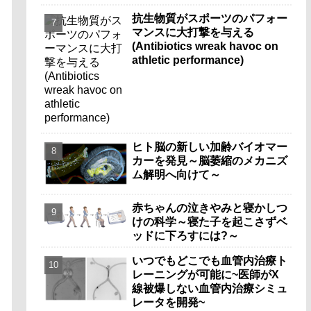
抗生物質がスポーツのパフォー
マンスに大打撃を与える
(Antibiotics wreak havoc on
athletic performance)
ヒト脳の新しい加齢バイオマー
カーを発見～脳萎縮のメカニズ
ム解明へ向けて～
赤ちゃんの泣きやみと寝かしつ
けの科学～寝た子を起こさずベ
ッドに下ろすには?～
いつでもどこでも血管内治療ト
レーニングが可能に~医師がX
線被爆しない血管内治療シミュ
レータを開発~