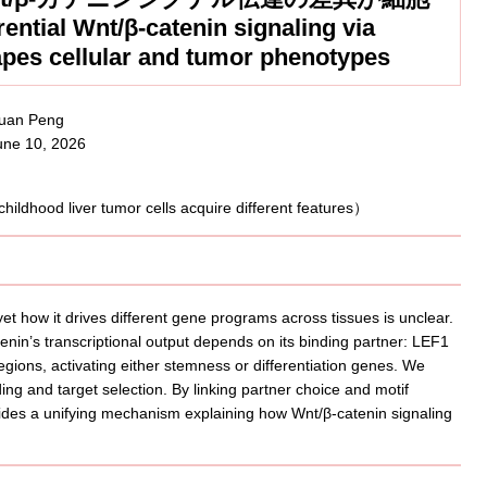
Wnt/β-catenin signaling via
apes cellular and tumor phenotypes
huan Peng
une 10, 2026
et how it drives different gene programs across tissues is unclear.
enin’s transcriptional output depends on its binding partner: LEF1
gions, activating either stemness or differentiation genes. We
ing and target selection. By linking partner choice and motif
vides a unifying mechanism explaining how Wnt/β-catenin signaling