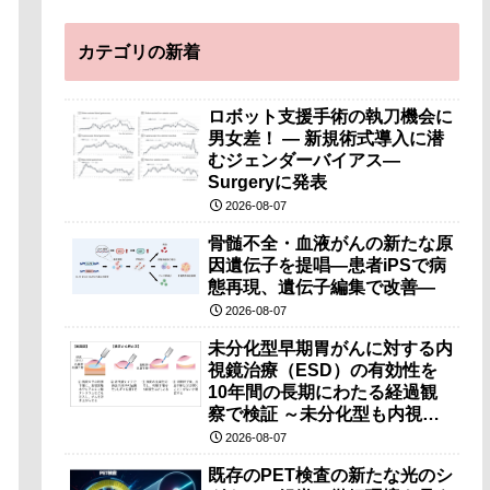
カテゴリの新着
ロボット支援手術の執刀機会に
男女差！ — 新規術式導入に潜
むジェンダーバイアス—
Surgeryに発表
2026-08-07
骨髄不全・血液がんの新たな原
因遺伝子を提唱―患者iPSで病
態再現、遺伝子編集で改善―
2026-08-07
未分化型早期胃がんに対する内
視鏡治療（ESD）の有効性を
10年間の長期にわたる経過観
察で検証 ～未分化型も内視鏡
治療で胃の温存が可能～
2026-08-07
既存のPET検査の新たな光のシ