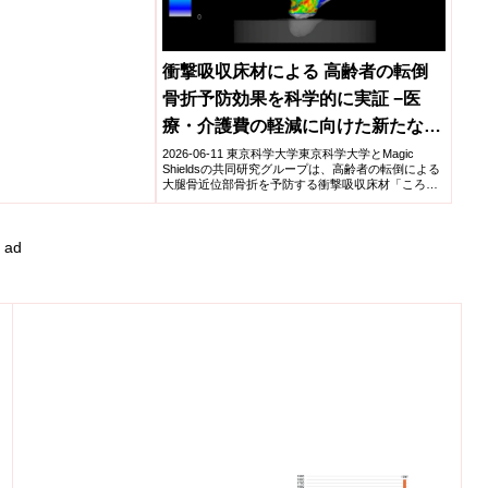
衝撃吸収床材による ⾼齢者の転倒
⾻折予防効果を科学的に実証 −医
療・介護費の軽減に向けた新たな評
価基盤を構築−
2026-06-11 東京科学大学東京科学大学とMagic
Shieldsの共同研究グループは、高齢者の転倒による
大腿骨近位部骨折を予防する衝撃吸収床材「ころ
や...
ad