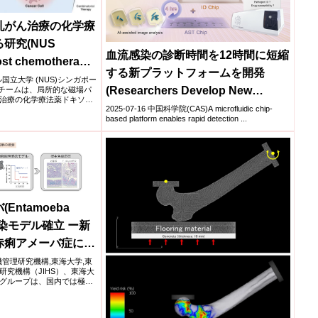
乳がん治療の化学療
研究(NUS
血流感染の診断時間を12時間に短縮
ost chemotherapy
する新プラットフォームを開発
t cancer treatment
ール国立大学 (NUS)シンガポー
(Researchers Develop New
究チームは、局所的な磁場パ
agnetic fields)
治療の化学療法薬ドキソ
Platform to Slash Bloodstream
2025-07-16 中国科学院(CAS)A microfluidic chip-
based platform enables rapid detection ...
Infection Diagnosis Time to 12
Hours)
ntamoeba
管感染モデル確立 ー新
赤痢アメーバ症にお
答の理解に期待ー
康危機管理研究機構,東海大学,東
究機構（JIHS）、東海大
グループは、国内では極め