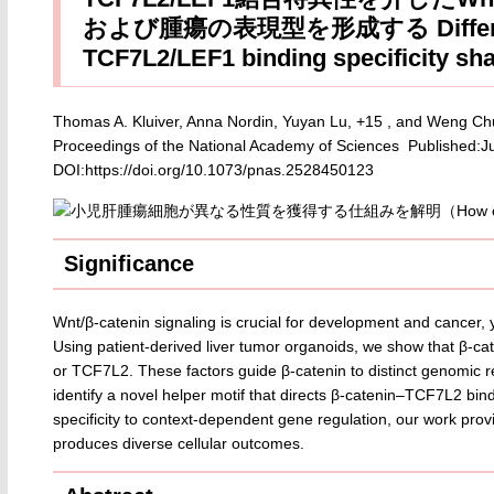
および腫瘍の表現型を形成する Differential 
TCF7L2/LEF1 binding specificity sh
Thomas A. Kluiver, Anna Nordin, Yuyan Lu, +15 , and Weng C
Proceedings of the National Academy of Sciences Published:J
DOI:https://doi.org/10.1073/pnas.2528450123
Significance
Wnt/β-catenin signaling is crucial for development and cancer, y
Using patient-derived liver tumor organoids, we show that β-cat
or TCF7L2. These factors guide β-catenin to distinct genomic re
identify a novel helper motif that directs β-catenin–TCF7L2 bind
specificity to context-dependent gene regulation, our work pro
produces diverse cellular outcomes.