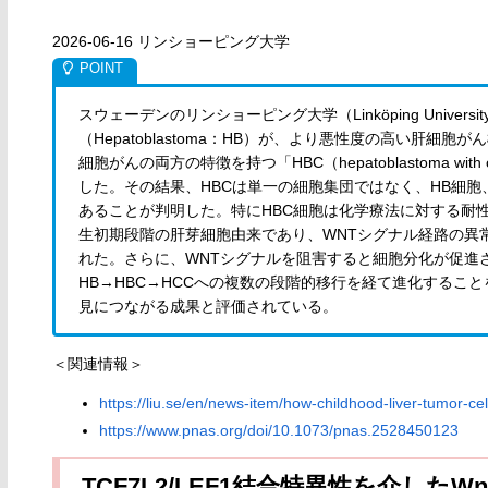
2026-06-16 リンショーピング大学
スウェーデンのリンショーピング大学（Linköping Univ
（Hepatoblastoma：HB）が、より悪性度の高い肝
細胞がんの両方の特徴を持つ「HBC（hepatoblastoma with
した。その結果、HBCは単一の細胞集団ではなく、HB細胞
あることが判明した。特にHBC細胞は化学療法に対する耐
生初期段階の肝芽細胞由来であり、WNTシグナル経路の異常
れた。さらに、WNTシグナルを阻害すると細胞分化が促進
HB→HBC→HCCへの複数の段階的移行を経て進化するこ
見につながる成果と評価されている。
＜関連情報＞
https://liu.se/en/news-item/how-childhood-liver-tumor-cel
https://www.pnas.org/doi/10.1073/pnas.2528450123
TCF7L2/LEF1結合特異性を介した