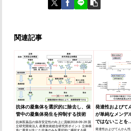
関連記事
発達性およびてん
抗体の凝集体を選択的に除去し、保
が単純なメンデ
管中の凝集体発生を抑制する技術
ではないことを
抗体医薬品の保存安定性の向上に貢献2018-09-28 国
立研究開発法人 産業技術総合研究所ポイント 立体構
発達性およびてんかん性脳
造に異常が生じた抗体のみを選択的に捕捉する吸着