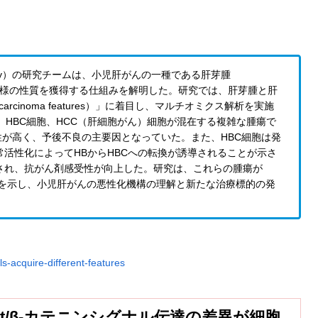
ersity）の研究チームは、小児肝がんの一種である肝芽腫
細胞がん様の性質を獲得する仕組みを解明した。研究では、肝芽腫と肝
 carcinoma features）」に着目し、マルチオミクス解析を実施
、HBC細胞、HCC（肝細胞がん）細胞が混在する複雑な腫瘍で
性が高く、予後不良の主要因となっていた。また、HBC細胞は発
活性化によってHBからHBCへの転換が誘導されることが示さ
され、抗がん剤感受性が向上した。研究は、これらの腫瘍が
とを示し、小児肝がんの悪性化機構の理解と新たな治療標的の発
ls-acquire-different-features
Wnt/β-カテニンシグナル伝達の差異が細胞