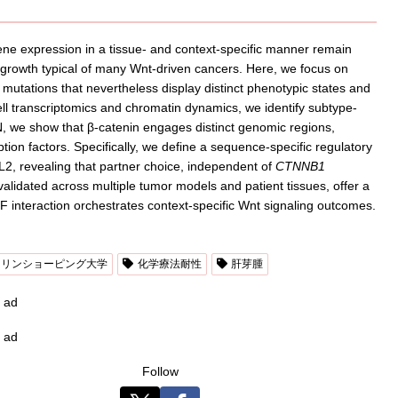
ne expression in a tissue- and context-specific manner remain
ell growth typical of many Wnt-driven cancers. Here, we focus on
 mutations that nevertheless display distinct phenotypic states and
cell transcriptomics and chromatin dynamics, we identify subtype-
N, we show that β-catenin engages distinct genomic regions,
ption factors. Specifically, we define a sequence-specific regulatory
2, revealing that partner choice, independent of
CTNNB1
 validated across multiple tumor models and patient tissues, offer a
 interaction orchestrates context-specific Wnt signaling outcomes.
リンショーピング大学
化学療法耐性
肝芽腫
ad
ad
Follow