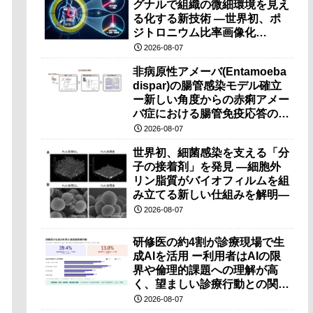
グナルで組織の微細環境を見え
る化する新技術 ―世界初、ポ
ジトロニウム比率画像化
（PRI）の原理検証に成功―
2026-08-07
非病原性アメーバ(Entamoeba
dispar)の腸管感染モデル確立
ー新しい角度からの赤痢アメー
バ症における腸管免疫応答の理
解に期待ー
2026-08-07
世界初、細菌感染を支える「分
子の接着剤」を発見 ―細胞外
リン脂質がバイオフィルムを組
み立てる新しい仕組みを解明―
2026-08-07
研修医の約4割が診療現場で生
成AIを活用 ー利用者はAIの限
界や倫理的課題への理解が高
く、望ましい診療行動との関連
も確認ー
2026-08-07