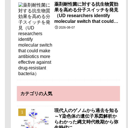
薬剤耐性菌に対する抗生物質効
果を高める分子スイッチを発見
（UD researchers identify
molecular switch that could
make antibiotics more
2026-08-07
effective against drug-
resistant bacteria）
カテゴリの人気
現代人のゲノムから過去を知る
～Y染色体の遺伝子系図解析か
らわかった縄文時代晩期から弥
生時代に…