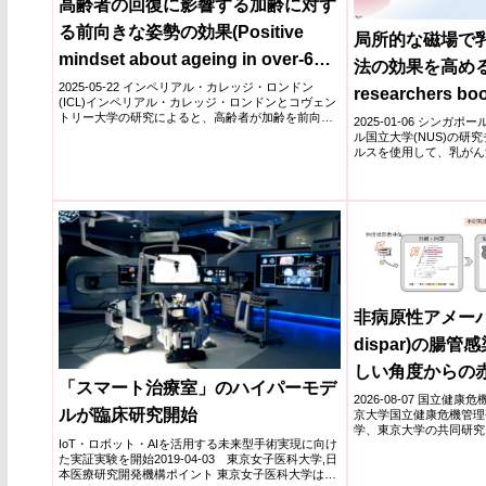
高齢者の回復に影響する加齢に対す
る前向きな姿勢の効果(Positive
局所的な磁場で
mindset about ageing in over-60s
法の効果を高める
linked to better recovery after a
2025-05-22 インペリアル・カレッジ・ロンドン
researchers bo
(ICL)インペリアル・カレッジ・ロンドンとコヴェン
fall)
トリー大学の研究によると、高齢者が加齢を前向き
uptake in breas
2025-01-06 シンガポ
に捉える...
ル国立大学(NUS)の研
with localised m
ルスを使用して、乳がん
ル...
非病原性アメーバ(E
dispar)の腸
しい角度からの
「スマート治療室」のハイパーモデ
ける腸管免疫応
2026-08-07 国立健
ルが臨床研究開始
京大学国立健康危機管理研
学、東京大学の共同研究
IoT・ロボット・AIを活用する未来型手術実現に向け
てま...
た実証実験を開始2019-04-03 東京女子医科大学,日
本医療研究開発機構ポイント 東京女子医科大学は本