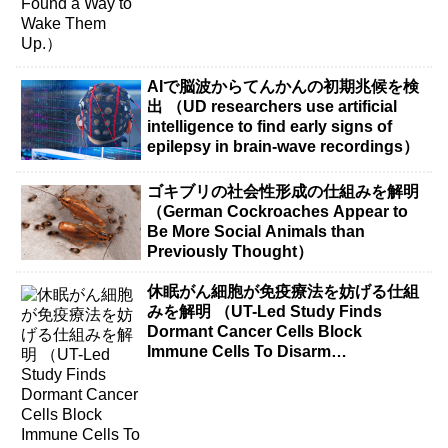
AIで脳波からてんかんの初期兆候を検
出 （UD researchers use artificial
intelligence to find early signs of
epilepsy in brain-wave recordings）
ゴキブリの社会性形成の仕組みを解明
（German Cockroaches Appear to
Be More Social Animals than
Previously Thought）
休眠がん細胞が免疫療法を妨げる仕組
みを解明 （UT-Led Study Finds
Dormant Cancer Cells Block
Immune Cells To Disarm
Immunotherapy）