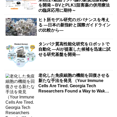
を開発～BVとPLK1阻害薬の併用療法
の臨床応用に期待～
ヒト胚モデル研究のガバナンスを考え
る ―日本の新指針と国際ガイドライン
の比較から―
タンパク質高性能化研究をロボットで
自動化 ―AIが提案した候補を迅速に試
せる研究基盤を開発―
老化した免疫細胞の機能を回復させる
新たな手法を発見 （Your Immune
Cells Are Tired. Georgia Tech
Researchers Found a Way to Wake
Them Up.）