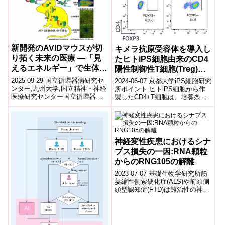
新開発のAVIDマウスが切
キメラ抗原受容体を導入し
り拓く未来の医療 ―「見
たヒトiPS細胞由来のCD4
えるエネルギー」で生体機
陽性制御性T細胞(Treg)様
能と病気の予兆を捉える
細胞はマウス異種移植モデ
2025-09-29 国立循環器病研究セ
2024-06-07 京都大学iPS細胞研究
― ～ 医療・健康・食品・
ルにおいてGVHDを制御す
ンター,九州大学,国立精神・神経
所ポイント ヒトiPS細胞から作
医療研究センター国立循環器病
製したCD4+T細胞は、培養条件
スポーツなどあらゆる分野
る
研究センターは、ヒトの心房細
を最適化することで制御性T細胞
で応用期待 ～
動や不整脈研究に適した新規モ
(Treg)注1)に特...
デル...
神経変性疾患におけるシナ
プス損失の一因:RNA顆粒
からのRNG105の解離
2023-07-07 基礎生物学研究所筋
萎縮性側索硬化症(ALS)や前頭側
頭型認知症(FTD)は難治性の神経
変性疾患であり、これらの疾患
ではFUSやTDP-43...