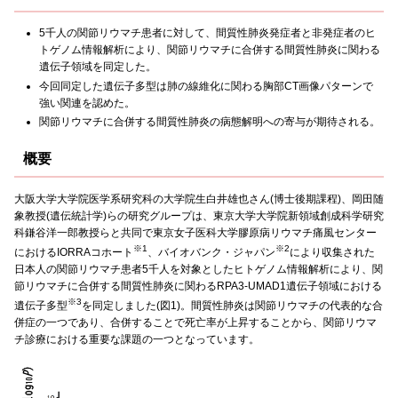
5千人の関節リウマチ患者に対して、間質性肺炎発症者と非発症者のヒ
トゲノム情報解析により、関節リウマチに合併する間質性肺炎に関わる
遺伝子領域を同定した。
今回同定した遺伝子多型は肺の線維化に関わる胸部CT画像パターンで
強い関連を認めた。
関節リウマチに合併する間質性肺炎の病態解明への寄与が期待される。
概要
大阪大学大学院医学系研究科の大学院生白井雄也さん(博士後期課程)、岡田随
象教授(遺伝統計学)らの研究グループは、東京大学大学院新領域創成科学研究
科鎌谷洋一郎教授らと共同で東京女子医科大学膠原病リウマチ痛風センター
※1
※2
におけるIORRAコホート
、バイオバンク・ジャパン
により収集された
日本人の関節リウマチ患者5千人を対象としたヒトゲノム情報解析により、関
節リウマチに合併する間質性肺炎に関わるRPA3-UMAD1遺伝子領域における
※3
遺伝子多型
を同定しました(図1)。間質性肺炎は関節リウマチの代表的な合
併症の一つであり、合併することで死亡率が上昇することから、関節リウマ
チ診療における重要な課題の一つとなっています。