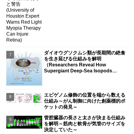
ダイオウグソクムシ類が長期間の絶食
を生き延びる仕組みを解明
（Researchers Reveal How
Supergiant Deep-Sea Isopods
Survive Years Without Food）
エピゲノム修飾の位置を端から数える
仕組み～がん制御に向けた創薬標的ポ
ケットの発見～
管腔臓器の長さと太さが決まる仕組み
を解明～筋肉と軟骨が気管のサイズを
決定していた～