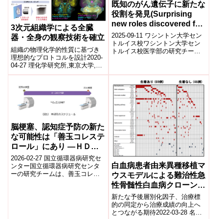
既知のがん遺伝子に新たな
役割を発見(Surprising
new roles discovered for
3次元組織学による全臓
known cancer gene)
2025-09-11 ワシントン大学セン
器・全身の観察技術を確立
トルイス校ワシントン大学セン
組織の物理化学的性質に基づき
トルイス校医学部の研究チーム
理想的なプロトコルを設計2020-
は、血液幹細胞の分化を制御す
04-27 理化学研究所,東京大学,日
る遺伝子 DNMT3A に、DNAメ...
本医療研究開発機構理化学研究
所(理研)生命機能科学研究セン
タ...
脳梗塞、認知症予防の新た
な可能性は「善玉コレステ
ロール」にあり ―ＨＤＬ
コレステロール改善薬を使
2026-02-27 国立循環器病研究セ
白血病患者由来異種移植マ
用した臨床試験へ―
ンター国立循環器病研究センタ
ーの研究チームは、善玉コレス
ウスモデルによる難治性急
テロール（HDLコレステロー
性骨髄性白血病クローンの
ル）が脳血流や脳代謝の改善に
解明
新たな予後層別化因子、治療標
関連し、...
的の同定から治療成績の向上へ
とつながる期待2022-03-28 名古