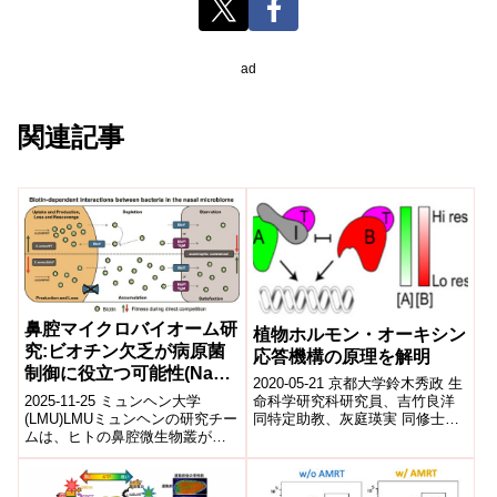
ad
関連記事
鼻腔マイクロバイオーム研
植物ホルモン・オーキシン
究:ビオチン欠乏が病原菌
応答機構の原理を解明
制御に役立つ可能性(Nasal
2020-05-21 京都大学鈴木秀政 生
Microbiome: Resource
2025-11-25 ミュンヘン大学
命科学研究科研究員、吉竹良洋
Scarcity as Opportunity)
(LMU)LMUミュンヘンの研究チー
同特定助教、灰庭瑛実 同修士課
ムは、ヒトの鼻腔微生物叢が
程学生(研究当時)、西浜竜一 同
「資源の乏しい環境」を逆に活
准教授、河内孝之 同教授、...
かして生存戦略を構築している
ことを...