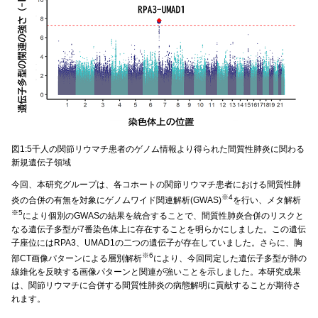
図1:5千人の関節リウマチ患者のゲノム情報より得られた間質性肺炎に関わる
新規遺伝子領域
今回、本研究グループは、各コホートの関節リウマチ患者における間質性肺
※4
炎の合併の有無を対象にゲノムワイド関連解析(GWAS)
を行い、メタ解析
※5
により個別のGWASの結果を統合することで、間質性肺炎合併のリスクと
なる遺伝子多型が7番染色体上に存在することを明らかにしました。この遺伝
子座位にはRPA3、UMAD1の二つの遺伝子が存在していました。さらに、胸
※6
部CT画像パターンによる層別解析
により、今回同定した遺伝子多型が肺の
線維化を反映する画像パターンと関連が強いことを示しました。本研究成果
は、関節リウマチに合併する間質性肺炎の病態解明に貢献することが期待さ
れます。