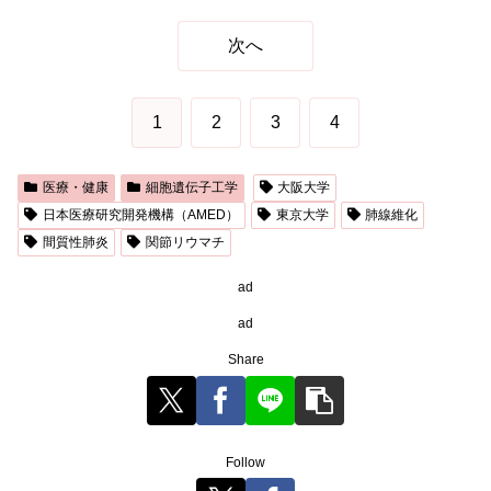
次へ
1
2
3
4
医療・健康
細胞遺伝子工学
大阪大学
日本医療研究開発機構（AMED）
東京大学
肺線維化
間質性肺炎
関節リウマチ
ad
ad
Share
Follow