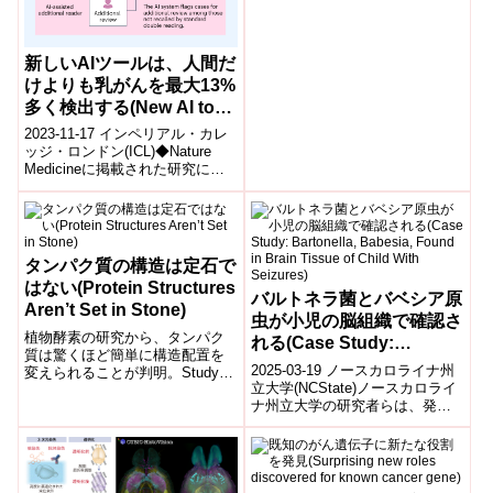
新しいAIツールは、人間だ
けよりも乳がんを最大13%
多く検出する(New AI tool
detects up to 13% more
2023-11-17 インペリアル・カレ
breast cancers than
ッジ・ロンドン(ICL)◆Nature
Medicineに掲載された研究によ
humans alone)
れば、AIツール「Mia」は欧州の
医療環境で...
タンパク質の構造は定石で
はない(Protein Structures
バルトネラ菌とバベシア原
Aren’t Set in Stone)
虫が小児の脳組織で確認さ
植物酵素の研究から、タンパク
れる(Case Study:
質は驚くほど簡単に構造配置を
Bartonella, Babesia,
2025-03-19 ノースカロライナ州
変えられることが判明。Study
Found in Brain Tissue of
立大学(NCState)​ノースカロライ
on plant enzyme shows that
ナ州立大学の研究者らは、発作
proteins...
Child With Seizures)
とラッスマン脳炎が疑われる若
年患者の脳組織サンプルか...