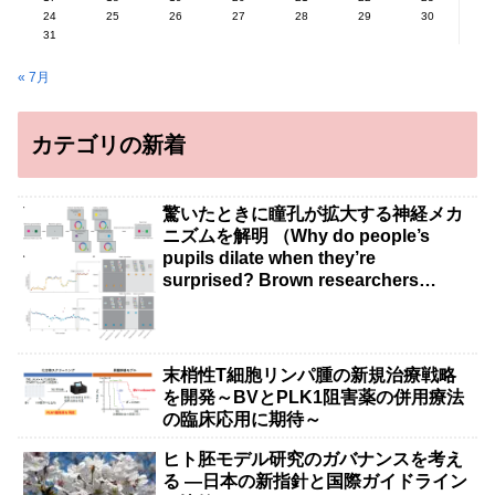
24
25
26
27
28
29
30
31
« 7月
カテゴリの新着
驚いたときに瞳孔が拡大する神経メカ
ニズムを解明 （Why do people’s
pupils dilate when they’re
surprised? Brown researchers
explain）
末梢性T細胞リンパ腫の新規治療戦略
を開発～BVとPLK1阻害薬の併用療法
の臨床応用に期待～
ヒト胚モデル研究のガバナンスを考え
る ―日本の新指針と国際ガイドライン