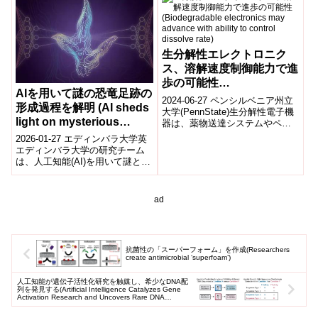
生分解性エレクトロニク
ス、溶解速度制御能力で進
歩の可能性
AIを用いて謎の恐竜足跡の
(Biodegradable
2024-06-27 ペンシルベニア州立
形成過程を解明 (AI sheds
electronics may advance
大学(PennState)生分解性電子機
light on mysterious
器は、薬物送達システムやペー
with ability to control
スメーカー、神経インプラント
dinosaur footprints)
2026-01-27 エディンバラ大学英
dissolve rate)
などの医療機器が不要にな...
エディンバラ大学の研究チーム
は、人工知能(AI)を用いて謎とさ
れてきた恐竜の足跡の成因を解
明する新手法を示した。研究で
は...
ad
抗菌性の「スーパーフォーム」を作成(Researchers
create antimicrobial ‘superfoam’)
人工知能が遺伝子活性化研究を触媒し、希少なDNA配
列を発見する(Artificial Intelligence Catalyzes Gene
Activation Research and Uncovers Rare DNA
Sequences)