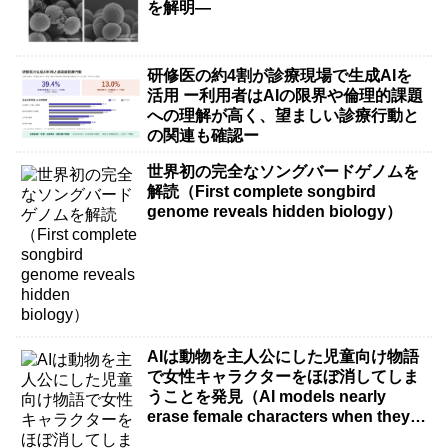
を解明―
研修医の約4割が診療現場で生成AIを
活用 ー利用者はAIの限界や倫理的課題
への理解が高く、望ましい診療行動と
の関連も確認ー
世界初の完全なソングバードゲノムを
解読（First complete songbird
genome reveals hidden biology）
AIは動物を主人公にした児童向け物語
で女性キャラクターをほぼ消してしま
うことを発見（AI models nearly
erase female characters when they
write kids stories about animals）