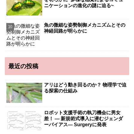
ニケーションの進化の謎に迫る~
魚の微細な姿勢制御メカニズムとその
神経回路が明らかに
最近の投稿
アリはどう動き回るのか？ 物理学で迫
る探索の仕組み
ロボット支援手術の執刀機会に男女
差！ — 新規術式導入に潜むジェンダ
ーバイアス— Surgeryに発表