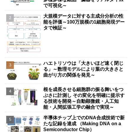
で可視化～
大規模データに対する主成分分析の性
能を評価～100万規模の1細胞発現デー
タで検証～
ハエトリソウは「大きいほど速く閉じ
る」～数理モデルにより葉の大きさと
曲がり方の関係を発見～
根を成長させる細胞群の振る舞いをつ
ぶさに計測し その変化を明確に提示す
る技術を開発～自動顕微鏡・人工知
能・人間拡張工学の融合で実現～
半導体チップ上でのDNA合成技術で新
たな記録を達成 （Making DNA on a
Semiconductor Chip）