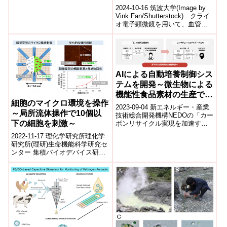
の一部に移植する際に外科医が
2024-10-16 筑波大学(Image by
直面する...
Vink Fan/Shutterstock) クライ
オ電子顕微鏡を用いて、血管収
縮作用を持つペプチドホルモン
で...
AIによる自動培養制御シス
テムを開発～微生物による
機能性食品素材の生産で熟
細胞のマイクロ環境を操作
練者を約10%上回る生産量
2023-09-04 新エネルギー・産業
～局所流体操作で10個以
を達成～
技術総合開発機構NEDOの「カー
下の細胞を刺激～
ボンリサイクル実現を加速する
バイオ由来製品生産技術の開
2022-11-17 理化学研究所理化学
発」(以下、本事業)で(株)ちと
研究所(理研)⽣命機能科学研究セ
せ...
ンター 集積バイオデバイス研究
チームの太田 亘俊 研究員、田中
陽 チームリーダー(研究...