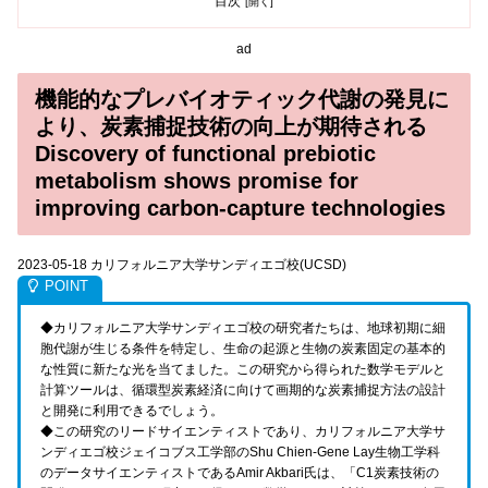
目次
ad
機能的なプレバイオティック代謝の発見に
より、炭素捕捉技術の向上が期待される
Discovery of functional prebiotic
metabolism shows promise for
improving carbon-capture technologies
2023-05-18 カリフォルニア大学サンディエゴ校(UCSD)
◆カリフォルニア大学サンディエゴ校の研究者たちは、地球初期に細
胞代謝が生じる条件を特定し、生命の起源と生物の炭素固定の基本的
な性質に新たな光を当てました。この研究から得られた数学モデルと
計算ツールは、循環型炭素経済に向けて画期的な炭素捕捉方法の設計
と開発に利用できるでしょう。
◆この研究のリードサイエンティストであり、カリフォルニア大学サ
ンディエゴ校ジェイコブス工学部のShu Chien-Gene Lay生物工学科
のデータサイエンティストであるAmir Akbari氏は、「C1炭素技術の