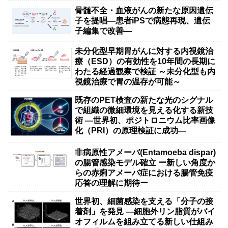
骨髄不全・血液がんの新たな原因遺伝
子を提唱―患者iPSで病態再現、遺伝
子編集で改善―
未分化型早期胃がんに対する内視鏡治
療（ESD）の有効性を10年間の長期に
わたる経過観察で検証 ～未分化型も内
視鏡治療で胃の温存が可能～
既存のPET検査の新たな光のシグナル
で組織の微細環境を見える化する新技
術 ―世界初、ポジトロニウム比率画像
化（PRI）の原理検証に成功―
非病原性アメーバ(Entamoeba dispar)
の腸管感染モデル確立 ー新しい角度か
らの赤痢アメーバ症における腸管免疫
応答の理解に期待ー
世界初、細菌感染を支える「分子の接
着剤」を発見 ―細胞外リン脂質がバイ
オフィルムを組み立てる新しい仕組み