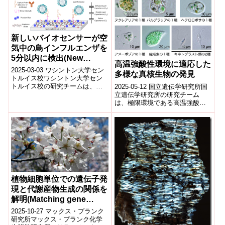
新しいバイオセンサーが空
気中の鳥インフルエンザを
5分以内に検出(New
高温強酸性環境に適応した
Biosensor Can Detect
2025-03-03 ワシントン大学セン
多様な真核生物の発見
Airborne Bird Flu in
トルイス校​ワシントン大学セン
トルイス校の研究チームは、空
2025-05-12 国立遺伝学研究所国
Under Five Minutes)
気中のH5N1鳥インフルエンザウ
立遺伝学研究所の研究チーム
イルスを5分以内に検出できる
は、極限環境である高温強酸性
新...
の火山湖に生息する多様な真核
生物を発見しました。この環境
はpH1以...
植物細胞単位での遺伝子発
現と代謝産物生成の関係を
解明(Matching gene
expression to metabolite
2025-10-27 マックス・プランク
production in single
研究所マックス・プランク化学