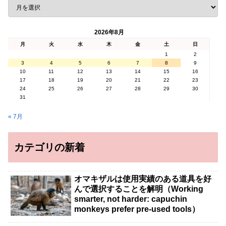
2026年8月
月
火
水
木
金
土
日
1
2
3
4
5
6
7
8
9
10
11
12
13
14
15
16
17
18
19
20
21
22
23
24
25
26
27
28
29
30
31
« 7月
カテゴリの新着
オマキザルは使用実績のある道具を好
んで選択することを解明（Working
smarter, not harder: capuchin
monkeys prefer pre-used tools）