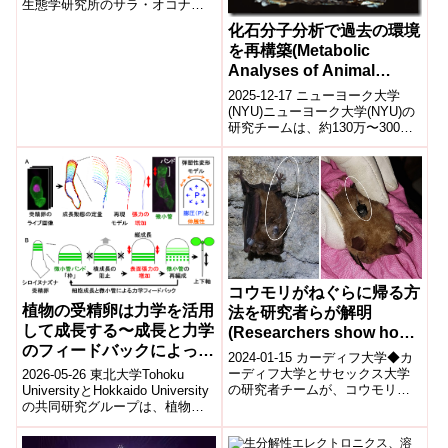
生態学研究所のサラ・オコナー
plant cells)
博士率いる国際研究チームは、
化石分子分析で過去の環境
植物細胞内の遺伝子発現と代謝
を再構築(Metabolic
産物生成...
Analyses of Animal
Fossils Helps Scientists
2025-12-17 ニューヨーク大学
Reconstruct Million-Year-
(NYU)ニューヨーク大学(NYU)の
研究チームは、約130万〜300万
Old Environments)
年前に生息した動物の化石から
代謝に関係する分子の痕...
コウモリがねぐらに帰る方
植物の受精卵は力学を活用
法を研究者らが解明
して成長する〜成長と力学
(Researchers show how
のフィードバックによって
bats get back home to
2024-01-15 カーディフ大学◆カ
植物の上下ができる〜
roost)
ーディフ大学とサセックス大学
2026-05-26 東北大学Tohoku
の研究者チームが、コウモリが
UniversityとHokkaido University
飛行中に「リープフロギング」
の共同研究グループは、植物受
と呼ばれる動きで巣に帰ること
精卵が力学的フィードバック
を発見し...
を...