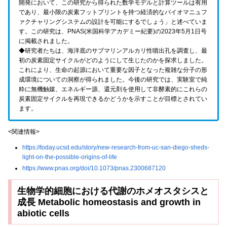
開発において、この研究から得られた数学モデルと計算ツールは有用
であり、最小限の炭素フットプリントを持つ経済的なバイオマニュフ
ァクチャリングシステムの設計を可能にするでしょう」と述べていま
す。この研究は、PNAS(米国科学アカデミー紀要)の2023年5月1日号
に掲載されました。
◆研究者たちは、海洋底のサブマリンアルカリ性噴出孔を調査し、最
初の炭素固定サイクルがどのようにして生じたのかを探求しました。
これにより、生命の起源において重要な因子となった複雑な分子の形
成環境についての洞察が得られました。今後の研究では、実験室で純
粋に無機触媒、エネルギー源、還元剤を使用して非酵素的にこれらの
炭素固定サイクルを再現できるかどうかを示すことが目標とされてい
ます。
<関連情報>
https://today.ucsd.edu/story/new-research-from-uc-san-diego-sheds-
light-on-the-possible-origins-of-life
https://www.pnas.org/doi/10.1073/pnas.2300687120
生物学的細胞における代謝のホメオスタシスと
成長 Metabolic homeostasis and growth in
abiotic cells