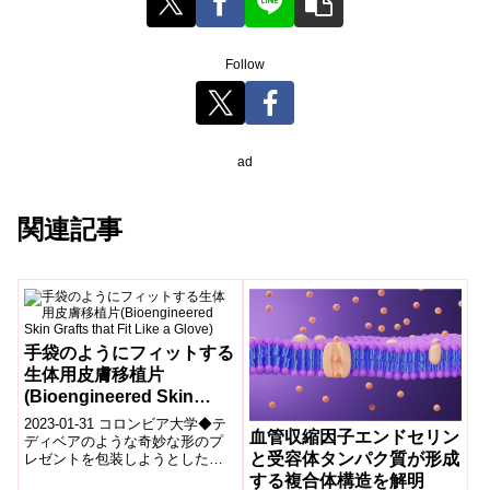
Follow
ad
関連記事
手袋のようにフィットする
生体用皮膚移植片
(Bioengineered Skin
Grafts that Fit Like a
2023-01-31 コロンビア大学◆テ
血管収縮因子エンドセリン
Glove)
ディベアのような奇妙な形のプ
と受容体タンパク質が形成
レゼントを包装しようとしたこ
とがある人なら、人工皮膚を体
する複合体構造を解明