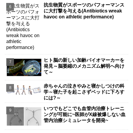
抗生物質がスポーツのパフォーマンス
に大打撃を与える(Antibiotics wreak
havoc on athletic performance)
ヒト脳の新しい加齢バイオマーカーを
発見～脳萎縮のメカニズム解明へ向け
て～
赤ちゃんの泣きやみと寝かしつけの科
学～寝た子を起こさずベッドに下ろす
には?～
いつでもどこでも血管内治療トレーニ
ングが可能に~医師がX線被爆しない血
管内治療シミュレータを開発~