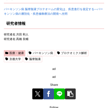
パーキンソン病 脳脊髄液プロテオームの変化は、疾患進行を規定する―パー
キンソン病の層別化・疾患修飾療法の開発へ光明
研究者情報
研究者名:月田 和人
研究者名:髙橋 良輔
医療・健康
パーキンソン病
プロテオミクス解析
京都大学
脳脊髄液
ad
ad
Share
Follow