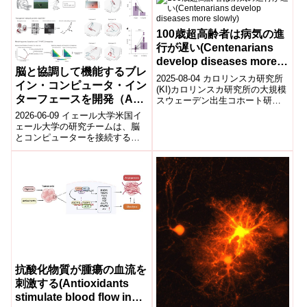
除去される仕組みを明らかにす
ることが認知症の発症予防に繋
がると考え、脳の細胞外での体
100歳超高齢者は病気の進
液の流れに着目しました。マウ
行が遅い(Centenarians
スを用いた実験で脳内の老廃物
develop diseases more
を除去するグリアリンパ系(グリ
脳と協調して機能するブレ
ンパティックシステム)の仕組み
slowly)
2025-08-04 カロリンスカ研究所
によって、タウタンパク質が脳
イン・コンピュータ・イン
(KI)カロリンスカ研究所の大規模
内から脳脊髄液に移動し、その
ターフェースを開発（A
スウェーデン出生コホート研究
後、頚部のリンパ節を通って脳
によると、百歳以上生存者(セン
brain-computer interface
2026-06-09 イェール大学米国イ
の外へ除去されていること、ま
テナリアン)は、心血管疾患や...
that works with, not
ェール大学の研究チームは、脳
たこの過程にアクアポリン4とい
とコンピューターを接続するブ
うタンパク質が関与しているこ
against, the brain）
レイン・コンピューター・イン
とを明らかにしました。
ターフェース（BCI）の性能向上
には...
抗酸化物質が腫瘍の血流を
刺激する(Antioxidants
stimulate blood flow in