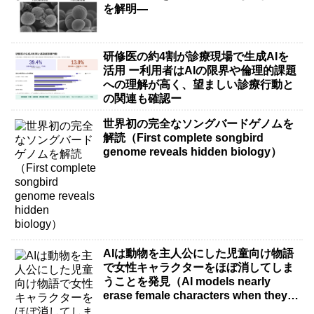
を解明―
研修医の約4割が診療現場で生成AIを
活用 ー利用者はAIの限界や倫理的課題
への理解が高く、望ましい診療行動と
の関連も確認ー
世界初の完全なソングバードゲノムを
解読（First complete songbird
genome reveals hidden biology）
AIは動物を主人公にした児童向け物語
で女性キャラクターをほぼ消してしま
うことを発見（AI models nearly
erase female characters when they
write kids stories about animals）