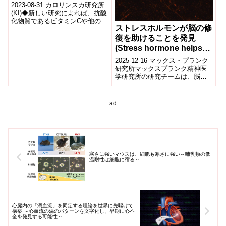
tumours)
2023-08-31 カロリンスカ研究所
(KI)◆新しい研究によれば、抗酸
化物質であるビタミンCや他の物
ストレスホルモンが脳の修
質が、肺がん腫瘍内で新しい血
管の形成を促進することが明
復を助けることを発見
ら...
(Stress hormone helps
repair the brain)
2025-12-16 マックス・プランク
研究所マックスプランク精神医
学研究所の研究チームは、脳損
傷後の修復過程において、スト
レスホルモンが重要な役割を果
たす新た...
ad
寒さに強いマウスは、細胞も寒さに強い～哺乳類の低
温耐性は細胞に宿る～
心臓内の「渦血流」を同定する理論を世界に先駆けて
構築 ～心血流の渦のパターンを文字化し、早期に心不
全を発見する可能性～