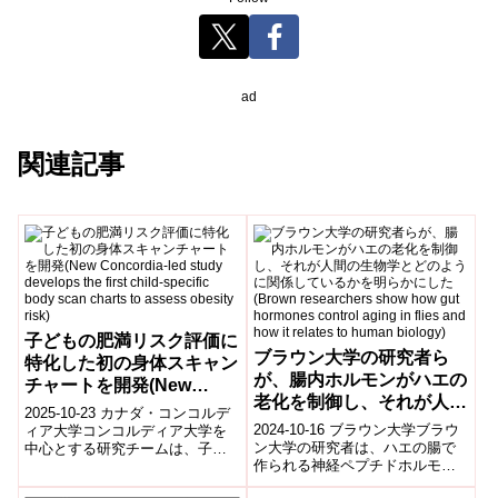
ad
関連記事
子どもの肥満リスク評価に
ブラウン大学の研究者ら
特化した初の身体スキャン
が、腸内ホルモンがハエの
チャートを開発(New
老化を制御し、それが人間
Concordia-led study
2025-10-23 カナダ・コンコルデ
の生物学とどのように関係
develops the first child-
2024-10-16 ブラウン大学ブラウ
ィア大学コンコルディア大学を
しているかを明らかにした
ン大学の研究者は、ハエの腸で
中心とする研究チームは、子ど
specific body scan
作られる神経ペプチドホルモン
もの肥満リスクをより正確に評
(Brown researchers
charts to assess obesity
が寿命を制御することを発見し
価するため、世界初の年齢・性
show how gut hormones
risk)