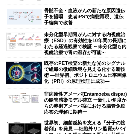
骨髄不全・血液がんの新たな原因遺伝
子を提唱―患者iPSで病態再現、遺伝
子編集で改善―
未分化型早期胃がんに対する内視鏡治
療（ESD）の有効性を10年間の長期に
わたる経過観察で検証 ～未分化型も内
視鏡治療で胃の温存が可能～
既存のPET検査の新たな光のシグナル
で組織の微細環境を見える化する新技
術 ―世界初、ポジトロニウム比率画像
化（PRI）の原理検証に成功―
非病原性アメーバ(Entamoeba dispar)
の腸管感染モデル確立 ー新しい角度か
らの赤痢アメーバ症における腸管免疫
応答の理解に期待ー
世界初、細菌感染を支える「分子の接
着剤」を発見 ―細胞外リン脂質がバイ