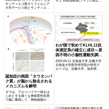
ギエ 同客員教授(フランス国⽴保
Potential for Treating
サンディエゴ校​カリフォルニア
健医学研究所リサーチディレク
大学デービス校とサンディエゴ
ター)、マーク・ラスロップ ...
Schizophrenia)
校の研究者たちは、幻覚作用を
抑えつつ神経可塑性を促進する
LSD...
わが国で初めてKLHL11抗
体測定系の確立に成功～原
因不明の小脳性運動失調症
の診断と治療への貢献に期
2025-04-11 北海道大学,近畿大学​
待～
北海道大学医学研究院の研究グ
ループは、近畿大学、福井県立
大学、新潟大学、岐阜大学との
認知症の病因「タウタンパ
共同研究により、自己免疫性小
脳失...
ク質」が脳から除去される
メカニズムを解明
タウは、アルツハイマー病をは
じめとする様々な神経変性疾患
で脳に蓄積して、神経細胞の死
を招く、認知症の原因となるタ
ンパク質です。タウが脳内から