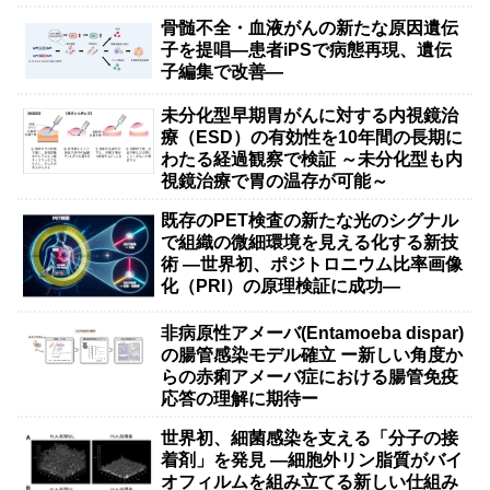
骨髄不全・血液がんの新たな原因遺伝
子を提唱―患者iPSで病態再現、遺伝
子編集で改善―
未分化型早期胃がんに対する内視鏡治
療（ESD）の有効性を10年間の長期に
わたる経過観察で検証 ～未分化型も内
視鏡治療で胃の温存が可能～
既存のPET検査の新たな光のシグナル
で組織の微細環境を見える化する新技
術 ―世界初、ポジトロニウム比率画像
化（PRI）の原理検証に成功―
非病原性アメーバ(Entamoeba dispar)
の腸管感染モデル確立 ー新しい角度か
らの赤痢アメーバ症における腸管免疫
応答の理解に期待ー
世界初、細菌感染を支える「分子の接
着剤」を発見 ―細胞外リン脂質がバイ
オフィルムを組み立てる新しい仕組み