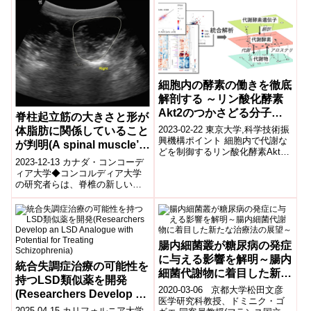
ました。このホルモンは、食事
別別の体...
control aging in flies and
に応じて...
how it relates to human
biology)
細胞内の酵素の働きを徹底
解剖する ～リン酸化酵素
Akt2のつかさどる分子ネ
脊柱起立筋の大きさと形が
ットワークの解明～
2023-02-22 東京大学,科学技術振
体脂肪に関係していること
興機構ポイント 細胞内で代謝な
が判明(A spinal muscle’s
どを制御するリン酸化酵素Akt2
size and shape is linked
2023-12-13 カナダ・コンコーデ
がつかさどる分子ネットワーク
to body fat, according to
ィア大学◆コンコルディア大学
を同定しました。 骨格筋細胞...
の研究者らは、脊椎の新しい視
new Concordia research)
点を提供する研究を実施。腰椎
多裂筋(LM)のサイズ、形状、機
能と...
腸内細菌叢が糖尿病の発症
に与える影響を解明～腸内
統合失調症治療の可能性を
細菌代謝物に着目した新た
持つLSD類似薬を開発
な治療法の展望～
2020-03-06 京都大学松田文彦
(Researchers Develop an
医学研究科教授、ドミニク・ゴ
LSD Analogue with
2025-04-15 カリフォルニア大学