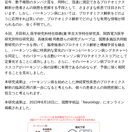
近年、数千種類のタンパク質を、同時に、迅速に測定できるプロテオミクス
解析が患者さんの病態を把握する手段として、さまざまな疾患で注目されて
います。しかし、パーキンソン病においては、プロテオミクス解析をどのよ
うに応用すれば良いのか、プロテオミクス解析でどのような有用な情報が得
られるのか、全く不明でした。
今回、月田和人 医学研究科特任助教(兼:帝京大学特任研究員、関西電力医学
研究所特任研究員)、高橋良輔 同教授らの研究グループは、国際多施設共同観
察研究のデータを用いて、脳脊髄液のプロテオミクス解析と機械学習を融合
し、パーキンソン病に特異的な変化のパターン(パーキンソン病シグネチャー)
を同定し、そのパターンを点数(パーキンソン病プロテオミクススコア)として
定量化することに成功しました。さらに、そのパーキンソン病プロテオミク
ススコアがパーキンソン病の診断に有用であるのみならず、予後に強く相関
することを見出しました。
本研究成果は、パーキンソン病を始めとした神経変性疾患のプロテオミクス
解析の臨床応用の第一歩になると考えられ、個々の患者さんの病態把握にも
役立つと考えられます。
本研究成果は、2023年8月16日に、国際学術誌「Neurology」にオンライン
掲載されました。