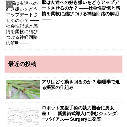
脳は友達への好き嫌いをどうアップデ
ートさせるのか？ ――社会性記憶と感
情を柔軟に結びつける神経回路の解明
――
最近の投稿
アリはどう動き回るのか？ 物理学で迫
る探索の仕組み
ロボット支援手術の執刀機会に男女
差！ — 新規術式導入に潜むジェンダ
ーバイアス— Surgeryに発表