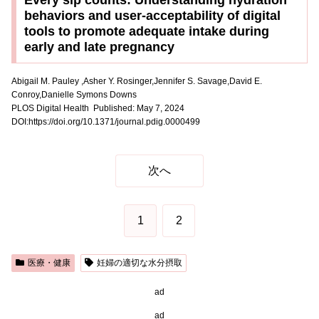
behaviors and user-acceptability of digital
tools to promote adequate intake during
early and late pregnancy
Abigail M. Pauley ,
Asher Y. Rosinger,
Jennifer S. Savage,
David E.
Conroy,
Danielle Symons Downs
PLOS Digital Health
Published: May 7, 2024
DOI:https://doi.org/10.1371/journal.pdig.0000499
次へ
1
2
医療・健康
妊婦の適切な水分摂取
ad
ad