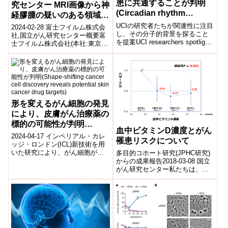
患に共通することが判明
究センター MRI画像から神
(Circadian rhythm
経膠腫の疑いのある領域を
disruption found to be
精密に抽出するAI技術を共
UCIの研究者たちが関連性に注目
2024-02-28 富士フイルム株式会
common among mental
し、その分子的背景を探ること
同開発～希少がんである神
社,国立がん研究センター概要富
を提案UCI researchers spotlight
health disorders)
士フイルム株式会社(本社:東京都
経膠腫の治療前の画像評価
links and propose inv...
港区、代表取締役社長・CEO:後
精度を向上～
藤 禎一)と国立研究開発法...
形を変えるがん細胞の発見
により、皮膚がん治療薬の
標的の可能性が判明
血中ビタミンD濃度とがん
(Shape-shifting cancer
2024-04-17 インペリアル・カレ
罹患リスクについて
cell discovery reveals
ッジ・ロンドン(ICL)新技術を用
いた研究により、がん細胞が形
多目的コホート研究(JPHC研究)
potential skin cancer
を変えて体内を移動し転移する
からの成果報告2018-03-08 国立
drug targets)
仕組みの一部が解明されまし
がん研究センター私たちは、い
た。...
ろいろな生活習慣と、がん・脳
卒中・心筋梗塞などの病気との
関...