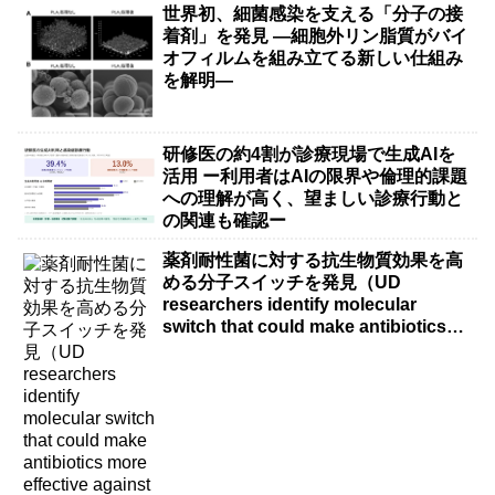
世界初、細菌感染を支える「分子の接
着剤」を発見 ―細胞外リン脂質がバイ
オフィルムを組み立てる新しい仕組み
を解明―
研修医の約4割が診療現場で生成AIを
活用 ー利用者はAIの限界や倫理的課題
への理解が高く、望ましい診療行動と
の関連も確認ー
薬剤耐性菌に対する抗生物質効果を高
める分子スイッチを発見（UD
researchers identify molecular
switch that could make antibiotics
more effective against drug-resistant
bacteria）