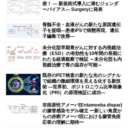
差！ — 新規術式導入に潜むジェンダ
ーバイアス— Surgeryに発表
骨髄不全・血液がんの新たな原因遺伝
子を提唱―患者iPSで病態再現、遺伝
子編集で改善―
未分化型早期胃がんに対する内視鏡治
療（ESD）の有効性を10年間の長期に
わたる経過観察で検証 ～未分化型も内
視鏡治療で胃の温存が可能～
既存のPET検査の新たな光のシグナル
で組織の微細環境を見える化する新技
術 ―世界初、ポジトロニウム比率画像
化（PRI）の原理検証に成功―
非病原性アメーバ(Entamoeba dispar)
の腸管感染モデル確立 ー新しい角度か
らの赤痢アメーバ症における腸管免疫
応答の理解に期待ー