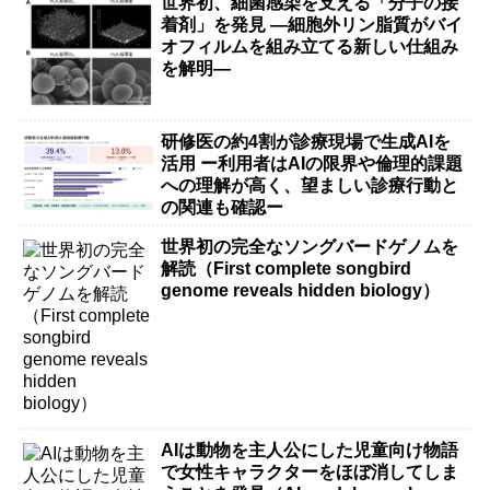
世界初、細菌感染を支える「分子の接
着剤」を発見 ―細胞外リン脂質がバイ
オフィルムを組み立てる新しい仕組み
を解明―
研修医の約4割が診療現場で生成AIを
活用 ー利用者はAIの限界や倫理的課題
への理解が高く、望ましい診療行動と
の関連も確認ー
世界初の完全なソングバードゲノムを
解読（First complete songbird
genome reveals hidden biology）
AIは動物を主人公にした児童向け物語
で女性キャラクターをほぼ消してしま