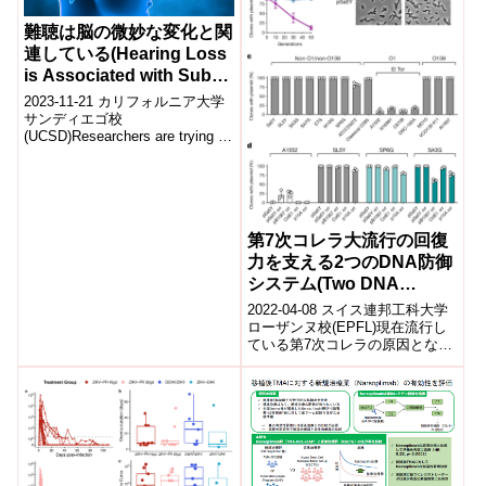
難聴は脳の微妙な変化と関
連している(Hearing Loss
is Associated with Subtle
Changes in the Brain)
2023-11-21 カリフォルニア大学
サンディエゴ校
(UCSD)Researchers are trying to
understand the associ...
第7次コレラ大流行の回復
力を支える2つのDNA防御
システム(Two DNA
defense systems behind
2022-04-08 スイス連邦工科大学
resilience of 7th cholera
ローザンヌ校(EPFL)現在流行し
ている第7次コレラの原因となっ
pandemic)
ている細菌株を、有害な遺伝子
やウイルスから守るDNA防御...