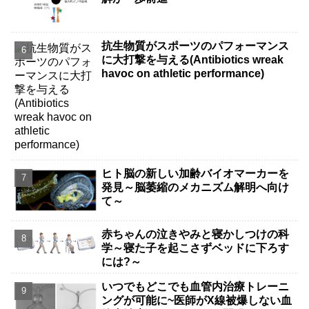
抗生物質がスポーツのパフォーマンス
に大打撃を与える(Antibiotics wreak
havoc on athletic performance)
ヒト脳の新しい加齢バイオマーカーを
発見～脳萎縮のメカニズム解明へ向け
て～
赤ちゃんの泣きやみと寝かしつけの科
学～寝た子を起こさずベッドに下ろす
には?～
いつでもどこでも血管内治療トレーニ
ングが可能に~医師がX線被爆しない血