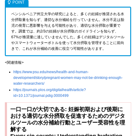
ペンシルベニア州立大学の研究によると、多くの妊婦が推奨される水
分摂取量を知らず、適切な水分補給を行っていません。水分不足は胎
児の発育に悪影響を与える可能性があり、適切な水分摂取が重要で
す。調査では、約2/3の妊婦が水分摂取のガイドラインを知らず、
67%が推奨量に達していませんでした。多くの妊婦はデジタルツール
やスマートウォーターボトルを使って水分摂取を管理することに前向
きで、これが水分補給の改善に役立つ可能性があります。
<関連情報>
https://www.psu.edu/news/health-and-human-
development/story/pregnant-women-may-not-be-drinking-enough-
water-researchers/
https://journals.plos.org/digitalhealth/article?
id=10.1371/journal.pdig.0000499
一口一口が大切である: 妊娠初期および後期に
おける適切な水分摂取を促進するためのデジタ
ルツールの水分補給行動とユーザー受容性を理
解する
Every sip counts: Understanding hydration