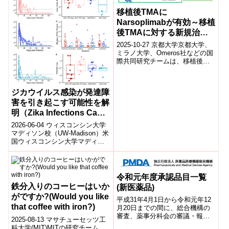
移植後TMAに
Narsoplimabが有効～移植
後TMAに対する新規治療
薬の有効性を国際共同研究
2025-10-27 京都大学京都大学、
で明らかに～
ミラノ大学、Omeros社などの国
際共同研究チームは、移植後血
栓性微小血管障害症(移植後TMA)
に対する新規治療薬ナルソ...
ジカウイルス感染が発達障
害を引き起こす可能性を解
明（Zika Infections Can
Cause Significant
2026-06-04 ウィスコンシン大学
Developmental
マディソン校（UW-Madison）米
国ウィスコンシン大学マディソ
Problems）
ン校の研究チームは、ジカウイ
ルス感染が胎児や乳幼児の発...
令和元年度承認品目一覧
鉄分入りのコーヒーはいか
(新医薬品)
がですか?(Would you like
平成31年4月1日から令和元年12
that coffee with iron?)
月20日までの間に、総合機構の
審査、薬事分科会の審議・報告
2025-08-13 マサチューセッツ工
を経て、厚生労働大臣によって
科大学(MIT)MITの研究チーム