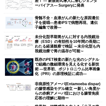
差！ — 新規術式導入に潜むジェンダ
ーバイアス— Surgeryに発表
骨髄不全・血液がんの新たな原因遺伝
子を提唱―患者iPSで病態再現、遺伝
子編集で改善―
未分化型早期胃がんに対する内視鏡治
療（ESD）の有効性を10年間の長期に
わたる経過観察で検証 ～未分化型も内
視鏡治療で胃の温存が可能～
既存のPET検査の新たな光のシグナル
で組織の微細環境を見える化する新技
術 ―世界初、ポジトロニウム比率画像
化（PRI）の原理検証に成功―
非病原性アメーバ(Entamoeba dispar)
の腸管感染モデル確立 ー新しい角度か
らの赤痢アメーバ症における腸管免疫
応答の理解に期待ー