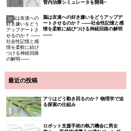
管内治療シミュレータを開発~
脳は友達への好き嫌いをどうアップデ
ートさせるのか？ ――社会性記憶と感
情を柔軟に結びつける神経回路の解明
――
最近の投稿
アリはどう動き回るのか？ 物理学で迫
る探索の仕組み
ロボット支援手術の執刀機会に男女