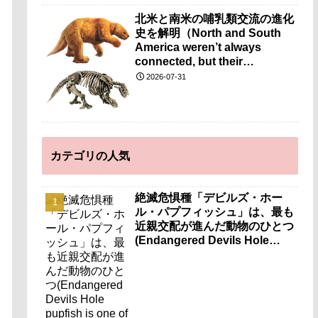
北米と南米の哺乳類交流の進化
史を解明（North and South
America weren’t always
connected, but their
mammals still found a way to
2026-07-31
intermingle）
カテゴリの人気
絶滅危惧種「デビルズ・ホー
ル・パプフィッシュ」は、最も
近親交配が進んだ動物のひとつ
(Endangered Devils Hole
pupfish is one of the most
inbred animals known)