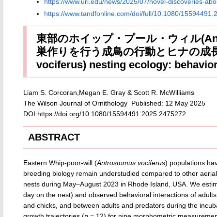
https://www.uri.edu/news/2025/07/novel-discoveries-abou
https://www.tandfonline.com/doi/full/10.1080/15594491
東部のホイップ・プール・ウィル(Antros
巣作りを行う成鳥の行動とヒナの成長 Eastern
vociferus) nesting ecology: behavior
Liam S. Corcoran,Megan E. Gray & Scott R. McWilliams
The Wilson Journal of Ornithology Published: 12 May 2025
DOI:https://doi.org/10.1080/15594491.2025.2475272
ABSTRACT
Eastern Whip-poor-will (
Antrostomus vociferus
) populations hav
breeding biology remain understudied compared to other aerial 
nests during May–August 2023 in Rhode Island, USA. We estima
day on the nest) and observed behavioral interactions of adult
and chicks, and between adults and predators during the incubat
growth trajectories (
n
= 12) for nine morphometric measurement