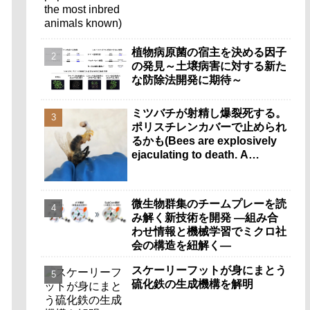
植物病原菌の宿主を決める因子
の発見～土壌病害に対する新た
な防除法開発に期待～
ミツバチが射精し爆裂死する。
ポリスチレンカバーで止められ
るかも(Bees are explosively
ejaculating to death. A
polystyrene cover could help
stop it.)
微生物群集のチームプレーを読
み解く新技術を開発 ―組み合
わせ情報と機械学習でミクロ社
会の構造を紐解く―
スケーリーフットが身にまとう
硫化鉄の生成機構を解明