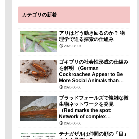
カテゴリの新着
アリはどう動き回るのか？ 物
理学で迫る探索の仕組み
2026-08-07
ゴキブリの社会性形成の仕組み
を解明 （German
Cockroaches Appear to Be
More Social Animals than
Previously Thought）
2026-08-06
ブラッドフォールズで複雑な微
生物ネットワークを発見
（Red marks the spot:
Network of complex
microbes discovered at
2026-08-06
mysterious Blood Falls）
テナガザルは仲間の顔の「目」