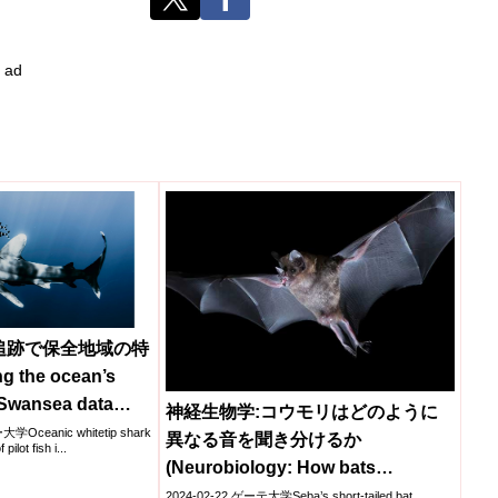
ad
追跡で保全地域の特
 the ocean’s
 Swansea data
神経生物学:コウモリはどのように
esearch to identify
Oceanic whitetip shark
異なる音を聞き分けるか
ilot fish i...
onservation
(Neurobiology: How bats
distinguish different sounds)
2024-02-22 ゲーテ大学Seba’s short-tailed bat