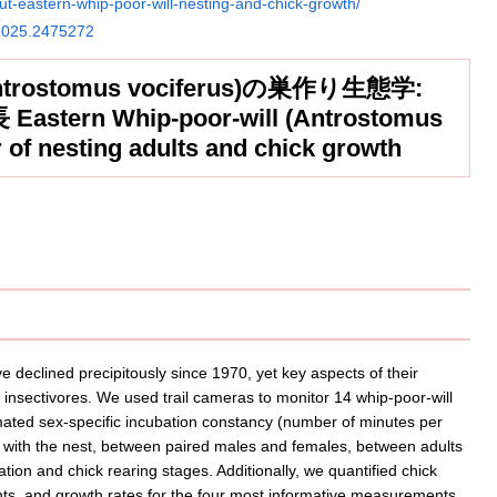
t-eastern-whip-poor-will-nesting-and-chick-growth/
.2025.2475272
tomus vociferus)の巣作り生態学:
 Whip-poor-will (Antrostomus
 of nesting adults and chick growth
e declined precipitously since 1970, yet key aspects of their
insectivores. We used trail cameras to monitor 14 whip-poor-will
ted sex-specific incubation constancy (number of minutes per
s with the nest, between paired males and females, between adults
ion and chick rearing stages. Additionally, we quantified chick
s, and growth rates for the four most informative measurements.