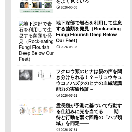
をよく見ている
2026-08-05
地下深部で岩石を利用して生息
する菌類を発見（Rock-eating
Fungi Flourish Deep Below
Our Feet）
2026-08-03
フクロウ類のヒナは親の声を聞
き分けられる！？～リュウキュ
ウコノハズクのヒナの血縁認識
能力の実験検証～
2026-07-31
霊長類が予測に基づいて行動す
る仕組みに光を当てる ――期
待と行動を繋ぐ回路の「ハブ領
域」を同定――
2026-07-31