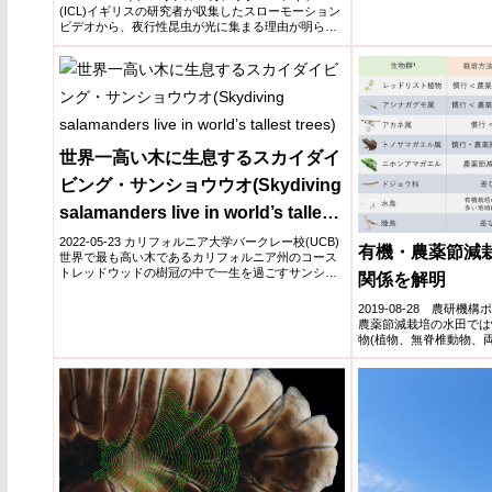
(ICL)イギリスの研究者が収集したスローモーション
artificial light)
ビデオから、夜行性昆虫が光に集まる理由が明らか
になりま...
世界一高い木に生息するスカイダイ
ビング・サンショウウオ(Skydiving
salamanders live in world’s tallest
trees)
2022-05-23 カリフォルニア大学バークレー校(UCB)
有機・農薬節減
世界で最も高い木であるカリフォルニア州のコース
トレッドウッドの樹冠の中で一生を過ごすサンショ
関係を解明
ウウオ...
2019-08-28 農研
農薬節減栽培の水田では
物(植物、無脊椎動物、
きることを...