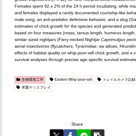
Females spent 92 ± 2% of the 24 h period incubating, while mal
and females displayed a rarely documented courtship-like behav
male song, an anti-predator defensive behavior, and a slug (Ga
estimates of chick growth for the species and generated predict
based on four measures (mass, tarsus length, humerus length, 
similar sized nightjars (Fiery-necked Nightjar
Caprimulgus pecto
aerial insectivores (flycatchers, Tyrannidae; sw allows, Hirund
effects of habitat quality on whip-poor-will chick growth, and a
survival analyses through precise age-specific survival estimate
生物環境工学
Eastern Whip‑poor‑will
トレイルカメラ記録
求愛ディスプレイ
Share