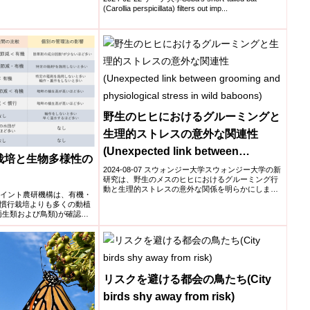
(Carollia perspicillata) filters out imp...
野生のヒヒにおけるグルーミングと
生理的ストレスの意外な関連性
(Unexpected link between
栽培と生物多様性の
grooming and physiological
2024-08-07 スウォンジー大学スウォンジー大学の新
研究は、野生のメスのヒヒにおけるグルーミング行
stress in wild baboons)
動と生理的ストレスの意外な関係を明らかにしまし
機構ポイント農研機構は、有機・
た。南アフ...
慣行栽培よりも多くの動植
両生類および鳥類)が確認で
リスクを避ける都会の鳥たち(City
birds shy away from risk)