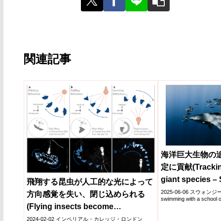
関連記事
海洋巨大生物の
定に貢献(Tracking
giant species –
飛翔する昆虫が人工的な光によって
used in global r
2025-06-06 スウォンジー大学
方向感覚を失い、閉じ込められる
swimming with a school of p
key areas for c
(Flying insects become
efforts)
disorientated and trapped by
2024-02-02 インペリアル・カレッジ・ロンドン