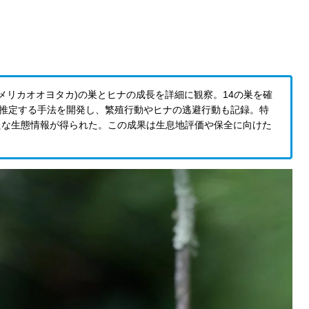
will(アメリカオオヨタカ)の巣とヒナの成長を詳細に観察。14の巣を確
を推定する手法を開発し、繁殖行動やヒナの逃避行動も記録。特
たな生態情報が得られた。この成果は生息地評価や保全に向けた