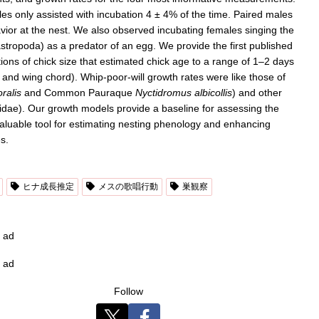
es only assisted with incubation 4 ± 4% of the time. Paired males
ior at the nest. We also observed incubating females singing the
stropoda) as a predator of an egg. We provide the first published
ions of chick size that estimated chick age to a range of 1–2 days
and wing chord). Whip-poor-will growth rates were like those of
ralis
and Common Pauraque
Nyctidromus albicollis
) and other
inidae). Our growth models provide a baseline for assessing the
 valuable tool for estimating nesting phenology and enhancing
s.
ヒナ成長推定
メスの歌唱行動
巣観察
ad
ad
Follow