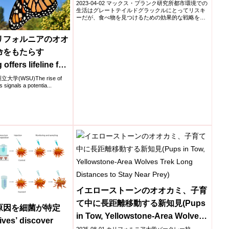
2023-04-02 マックス・プランク研究所都市環境での
生活はグレートテイルドグラックルにとってリスキ
ーだが、食べ物を見つけるための効果的な戦略を持
つことが重...
リフォルニアのオオ
命をもたらす
offers lifeline for
lies in Northern
大学(WSU)The rise of
signals a potentia...
イエローストーンのオオカミ、子育
て中に長距離移動する新知見(Pups
原因を細菌が特定
in Tow, Yellowstone-Area Wolves
ives’ discover
Trek Long Distances to Stay Near