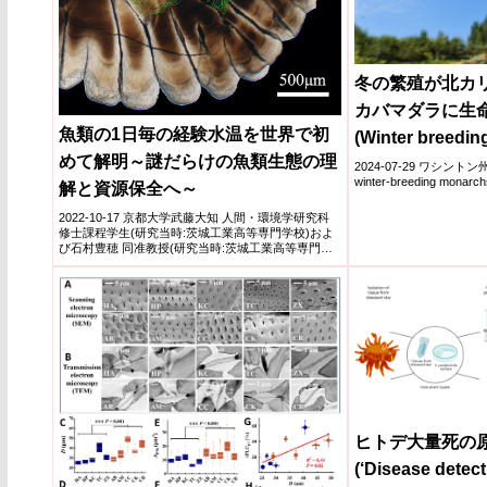
冬の繁殖が北カ
カバマダラに生
魚類の1日毎の経験水温を世界で初
(Winter breeding 
めて解明～謎だらけの魚類生態の理
monarch butterf
2024-07-29 ワシントン州立
winter-breeding monarchs 
解と資源保全へ～
California)
2022-10-17 京都大学武藤大知 人間・環境学研究科
修士課程学生(研究当時:茨城工業高等専門学校)およ
び石村豊穂 同准教授(研究当時:茨城工業高等専門学
校...
ヒトデ大量死の
(‘Disease detect