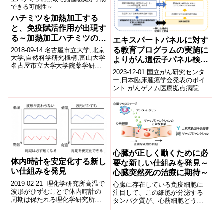
ハチミツを加熱加工する
と、免疫賦活作用が出現す
る～加熱加工ハチミツの摂
エキスパートパネルに対す
取で細菌感染が予防できる
る教育プログラムの実施に
2018-09-14 名古屋市立大学,北京
可能性～
大学,自然科学研究機構,富山大学
よりがん遺伝子パネル検査
名古屋市立大学大学院薬学研究
後の推奨治療の精度が向上
2023-12-01 国立がん研究センタ
科の牧野 利明 教授、太田 美里
ー,日本臨床腫瘍学会発表のポイ
研究員、石内 勘一郎 講...
ント がんゲノム医療拠点病院の
エキスパートパネル(注1)に対し
て教育プログラムを実施する
こ...
心臓が正しく動くために必
体内時計を安定化する新し
要な新しい仕組みを発見～
い仕組みを発見
心臓突然死の治療に期待～
2019-02-21 理化学研究所高温で
心臓に存在している免疫細胞に
波形がひずむことで体内時計の
注目して、この細胞が分泌する
周期は保たれる理化学研究所
タンパク質が、心筋細胞どうし
（理研）数理創造プログラムの
の小さな穴を通したつながりに
儀保伸吾特別研究員と黒澤元研
必要であることを世界で初めて