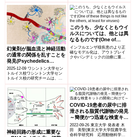
加傾向の悪性腫瘍です。欧米で
はBMIが大きいと閉経前に乳がん
に...
このうち、少なくともウイ
ルスについては、他とは異
なるものです(One of
these things is not like
インフルエンザ様疾患のより正
幻覚剤が脳血流と神経活動
the others, at least for
確なモデル化は、アウトブレイ
の通常の関係を乱すことを
クやパンデミックの治療に重要
viruses)
発見(Psychedelics
な利点をもたらすMore accurate
disrupt normal link
modeling of flu-...
2025-12-09 ワシントン大学セン
between brain’s neuronal
トルイス校ワシントン大学セン
トルイス校の研究チームは、サ
activity and blood flow)
イケデリック薬物が脳内での神
経活動と血流の通常の結び付き
を乱すこ...
COVID-19患者の尿中に排
泄される脂質代謝物の発見
～簡便かつ迅速な検査キッ
トの開発に向けて～
2022-09-26 東京大学 発表者 木
田 美聖(東京大学大学院農学生
神経回路の形成に重要な
命科学研究科 応用動物科学専