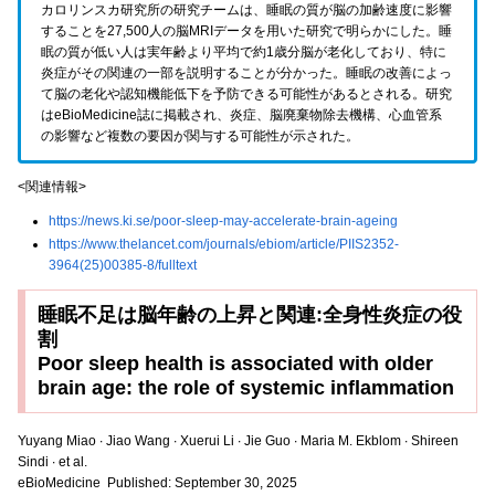
カロリンスカ研究所の研究チームは、睡眠の質が脳の加齢速度に影響
することを27,500人の脳MRIデータを用いた研究で明らかにした。睡
眠の質が低い人は実年齢より平均で約1歳分脳が老化しており、特に
炎症がその関連の一部を説明することが分かった。睡眠の改善によっ
て脳の老化や認知機能低下を予防できる可能性があるとされる。研究
はeBioMedicine誌に掲載され、炎症、脳廃棄物除去機構、心血管系
の影響など複数の要因が関与する可能性が示された。
<関連情報>
https://news.ki.se/poor-sleep-may-accelerate-brain-ageing
https://www.thelancet.com/journals/ebiom/article/PIIS2352-
3964(25)00385-8/fulltext
睡眠不足は脳年齢の上昇と関連:全身性炎症の役
割
Poor sleep health is associated with older
brain age: the role of systemic inflammation
Yuyang Miao ∙ Jiao Wang ∙ Xuerui Li ∙ Jie Guo ∙ Maria M. Ekblom ∙ Shireen
Sindi ∙ et al.
eBioMedicine Published: September 30, 2025