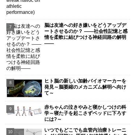
脳は友達への好き嫌いをどうアップデ
ートさせるのか？ ――社会性記憶と感
情を柔軟に結びつける神経回路の解明
――
ヒト脳の新しい加齢バイオマーカーを
発見～脳萎縮のメカニズム解明へ向け
て～
赤ちゃんの泣きやみと寝かしつけの科
学～寝た子を起こさずベッドに下ろす
には?～
いつでもどこでも血管内治療トレーニ