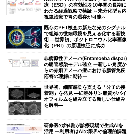
療（ESD）の有効性を10年間の長期に
わたる経過観察で検証 ～未分化型も内
視鏡治療で胃の温存が可能～
既存のPET検査の新たな光のシグナル
で組織の微細環境を見える化する新技
術 ―世界初、ポジトロニウム比率画像
化（PRI）の原理検証に成功―
非病原性アメーバ(Entamoeba dispar)
の腸管感染モデル確立 ー新しい角度か
らの赤痢アメーバ症における腸管免疫
応答の理解に期待ー
世界初、細菌感染を支える「分子の接
着剤」を発見 ―細胞外リン脂質がバイ
オフィルムを組み立てる新しい仕組み
を解明―
研修医の約4割が診療現場で生成AIを
活用 ー利用者はAIの限界や倫理的課題