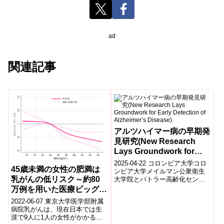
ad
関連記事
アルツハイマー病の早期発
見研究(New Research
Lays Groundwork for
Early Detection of
2025-04-22 コロンビア大学コロ
45歳未満の女性の肥満は
Alzheimer’s Disease)
ンビア大学メイルマン公衆衛生
乳がんの低リスク～約80
大学院とバトラー高齢化センタ
ーの研究チームは、アルツハイ
万例を用いた医療ビッグデ
マー病のリスク因子やバイオマ
ータ解析～
2022-06-07 東京大学医学部附属
ーカーが...
病院乳がんは、現在日本では生
涯で9人に1人の女性がかかる増