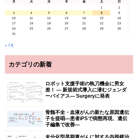
月
火
水
木
金
土
日
1
2
3
4
5
6
7
8
9
10
11
12
13
14
15
16
17
18
19
20
21
22
23
24
25
26
27
28
29
30
31
« 7月
カテゴリの新着
ロボット支援手術の執刀機会に男女
差！ — 新規術式導入に潜むジェンダ
ーバイアス— Surgeryに発表
骨髄不全・血液がんの新たな原因遺伝
子を提唱―患者iPSで病態再現、遺伝
子編集で改善―
未分化型早期胃がんに対する内視鏡治