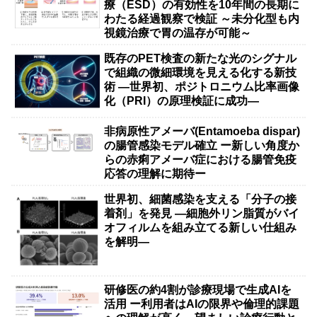
療（ESD）の有効性を10年間の長期に
わたる経過観察で検証 ～未分化型も内
視鏡治療で胃の温存が可能～
既存のPET検査の新たな光のシグナル
で組織の微細環境を見える化する新技
術 ―世界初、ポジトロニウム比率画像
化（PRI）の原理検証に成功―
非病原性アメーバ(Entamoeba dispar)
の腸管感染モデル確立 ー新しい角度か
らの赤痢アメーバ症における腸管免疫
応答の理解に期待ー
世界初、細菌感染を支える「分子の接
着剤」を発見 ―細胞外リン脂質がバイ
オフィルムを組み立てる新しい仕組み
を解明―
研修医の約4割が診療現場で生成AIを
活用 ー利用者はAIの限界や倫理的課題