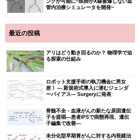
ングが可能に~医師がX線被爆しない血
管内治療シミュレータを開発~
最近の投稿
アリはどう動き回るのか？ 物理学で迫
る探索の仕組み
ロボット支援手術の執刀機会に男女
差！ — 新規術式導入に潜むジェンダ
ーバイアス— Surgeryに発表
骨髄不全・血液がんの新たな原因遺伝
子を提唱―患者iPSで病態再現、遺伝
子編集で改善―
未分化型早期胃がんに対する内視鏡治