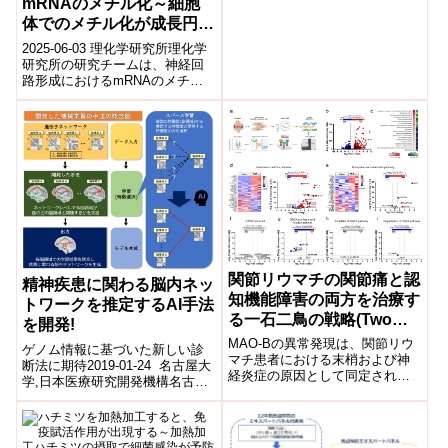
mRNAのメチル化～細胞
攻 博士課程)中村 達朗(東京大
体でのメチル化が成長円錐
学大学院農学生命科学研究
科 ...
での翻訳を制御～
2025-06-03 理化学研究所理化学
研究所の研究チームは、神経回
路形成におけるmRNAのメチル
化修飾(m⁶A)の役割を解明しまし
た。RNA結合タンパク質AP...
関節リウマチの関節痛と認
精神疾患に関わる脳内ネッ
知機能障害の両方を治療す
トワークを推定するAI手法
る一石二鳥の戦略(Two
を開発!
birds one stone strategy
MAO-Bの異常発現は、関節リウ
ゲノム情報に基づいた新しい診
to treat both joint pain
マチ患者における末梢および神
断法に期待2019-01-24 名古屋大
経炎症の原因として同定されて
and cognitive impairment
学,日本医療研究開発機構名古屋
いるAberrant expression of
大学大学院医学系研究科(研究科
in rheumatoid arthritis)
MAO-B has b...
長 門松健治)システム生物学分...