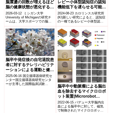
脳震盪の回数が増えるほど
レビー小体型認知症の認知
脳の健康状態が悪化する
機能低下を遅らせる可能性
(More concussions equal
(Alzheimer’s drug may
2026-03-12 ミシガン大学
2024-08-23 カロリンスカ研究所
worse brain health 5
slow down cognitive
University of Michiganの研究チ
(KI)新しい研究によると、認知症
ームは、大学スポーツでの脳震
の一種であるレビー小体型認知
years after college
decline in dementia with
盪（コンカッション）の回数と
症(DLB)の認知機能低下を、アル
sports)
Lewy bodies)
長期的な脳健康の...
ツハイマー病の治療薬とし...
脳卒中発症後の自宅退院患
者に対するテレリハビリテ
ーションによる運動と健康
関連QOLへの効果
2025-06-16 国立循環器病研究セ
ンター国立循環器病研究センタ
ーが主導した国際臨床試験
脳卒中や動脈瘤による脳出
CHARMのサブ解析で、糖尿病薬
血を除去するマイクロロボ
グリベンクラミドの静注が、虚
ット装置(Microrobot
血サイズ...
device removes brain
2022-06-15 パデュー大学脳内出
hemorrhages due to
血による脳卒中に対して、磁気
で制御されたマイクロロボット
strokes or aneurysms)