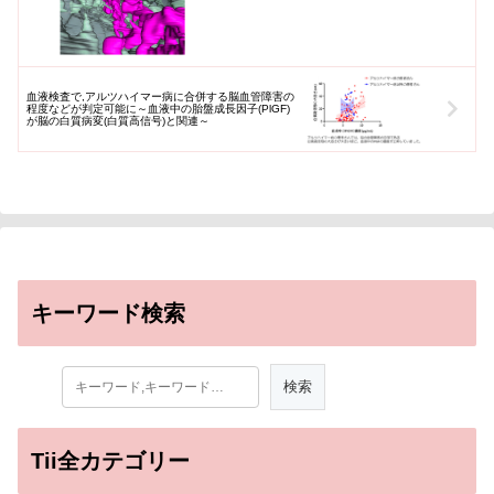
血液検査で,アルツハイマー病に合併する脳血管障害の
程度などが判定可能に～血液中の胎盤成長因子(PlGF)
が脳の白質病変(白質高信号)と関連～
キーワード検索
Tii全カテゴリー