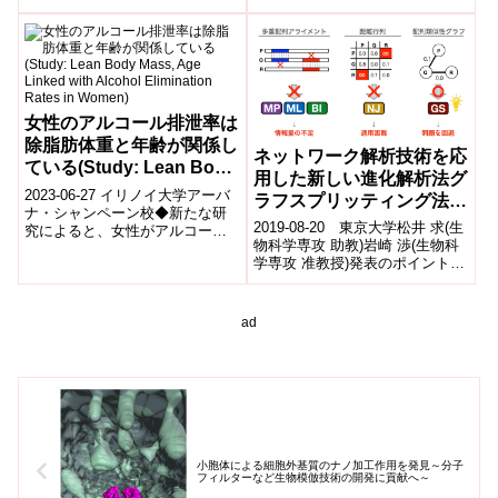
規模コホート研究「東京ティー
ンコホート（TTC）」のデータ
を用い...
女性のアルコール排泄率は
除脂肪体重と年齢が関係し
ネットワーク解析技術を応
ている(Study: Lean Body
用した新しい進化解析法グ
Mass, Age Linked with
2023-06-27 イリノイ大学アーバ
ラフスプリッティング法で
Alcohol Elimination
ナ・シャンペーン校◆新たな研
遺伝子の初期進化に迫る
2019-08-20 東京大学松井 求(生
究によると、女性がアルコール
Rates in Women)
物科学専攻 助教)岩崎 渉(生物科
を体内から排出する速度は、主
学専攻 准教授)発表のポイント
に筋肉量によって予測されます
ネットワーク解析技術を分子系
が、年齢...
統学へ応用することで、「...
ad
小胞体による細胞外基質のナノ加工作用を発見～分子
フィルターなど生物模倣技術の開発に貢献へ～