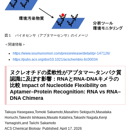
図１ バイオセンサ（アプタマーセンサ）のイメージ
＜関連情報＞
https://www.soumunomori.com/pressrelease/detail/pr-147126/
https://pubs.acs.org/doi/10.1021/acschembio.6c00034
ヌクレオチドの柔軟性がアプタマー-タンパク質
認識に及ぼす影響：RNAとRNA-DNAキメラの
比較 Impact of Nucleotide Flexibility on
Aptamer–Protein Recognition: RNA vs RNA–
DNA Chimera
Takuya Hasegawa,Tomoki Sakamoto,Masahiro Sekiguchi,Masataka
Horiuchi,Takeshi Ishikawa,Masato Katahira,Takashi Nagata,Kenji
Yamagishi,and Taiichi Sakamoto
ACS Chemical Biology Published: April 17, 2026