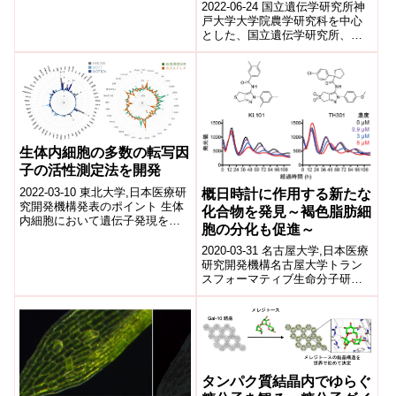
2022-06-24 国立遺伝学研究所神
戸大学大学院農学研究科を中心
とした、国立遺伝学研究所、英
国・ユニバーシティカレッジロ
ンドン、ウォーリック大学、ミ
ャンマー...
生体内細胞の多数の転写因
子の活性測定法を開発
2022-03-10 東北大学,日本医療研
概日時計に作用する新たな
究開発機構発表のポイント 生体
化合物を発見～褐色脂肪細
内細胞において遺伝子発現を直
胞の分化も促進～
接制御する多数の転写因子注1の
活性を測定する新規技術を開発
2020-03-31 名古屋大学,日本医療
し...
研究開発機構名古屋大学トラン
スフォーマティブ生命分子研究
所(WPI-ITbM)の廣田 毅 特任准教
授、サイモン ミラー...
タンパク質結晶内でゆらぐ