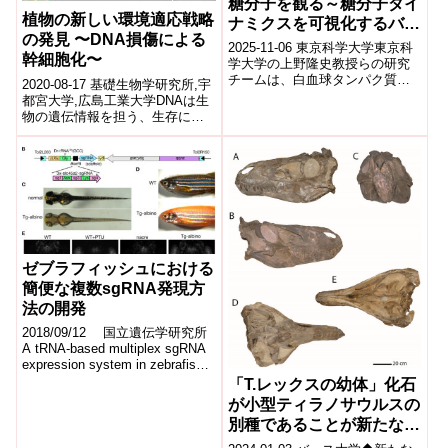
糖分子を観る～糖分子ダイ
植物の新しい環境適応戦略
ナミクスを可視化するバイ
の発見 〜DNA損傷による
オマテリアル技術～
2025-11-06 東京科学大学東京科
幹細胞化〜
学大学の上野隆史教授らの研究
チームは、白血球タンパク質ガ
2020-08-17 基礎生物学研究所,宇
レクチン10(Gal-10)の結晶を利用
都宮大学,広島工業大学DNAは生
し、三糖類メレジトースの...
物の遺伝情報を担う、生存に必
須な物質です。しかし、自然界
には紫外線や化学物質など、
DN...
ゼブラフィッシュにおける
簡便な複数sgRNA発現方
法の開発
2018/09/12 国立遺伝学研究所
A tRNA-based multiplex sgRNA
expression system in zebrafish
...
「T.レックスの幼体」化石
が小型ティラノサウルスの
別種であることが新たな研
究で判明(New research