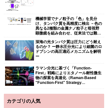
機械学習でナノ粒子の「色」を見分
け、タンパク質を高精度に検出 －色の
異なる2種類の金属ナノ粒子と暗視野
顕微鏡を組み合わせ、従来法では難し
かった抗体タンパク質などの大きな分
深海の光タンパク質は圧力にどう耐え
子の検出を実現－
るのか？ ー静水圧分光により細菌のロ
ドプシンの高圧適応メカニズムを解明
ー
ラマン分光に基づく「Function-
First」戦略によりエタノール耐性微生
物の探索を高速化（Raman-Based
“Function-First” Strategy
Accelerates Discovery of Ethanol-
Tolerant Microbes）
カテゴリの人気