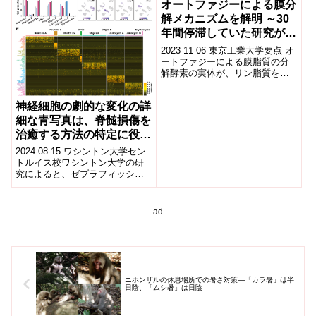
オートファジーによる膜分
解メカニズムを解明 ～30
年間停滞していた研究が進
展し脂質分解や代謝の理解
2023-11-06 東京工業大学要点 オ
に貢献～
ートファジーによる膜脂質の分
解酵素の実体が、リン脂質を加
水分解するホスホリパーゼBタイ
プのリパーゼAtg15であること...
神経細胞の劇的な変化の詳
細な青写真は、脊髄損傷を
治癒する方法の特定に役立
つ可能性がある(Detailed
2024-08-15 ワシントン大学セン
blueprint of nerve cells’
トルイス校ワシントン大学の研
究によると、ゼブラフィッシュ
dramatic changes could
は切断された脊髄を完全に再生
help identify ways to heal
する能力を持ち、損傷したニュ
spinal cord damage)
ーロンの...
ad
ニホンザルの休息場所での暑さ対策―「カラ暑」は半
日陰、「ムシ暑」は日陰―