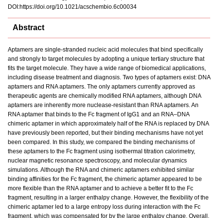
DOI:https://doi.org/10.1021/acschembio.6c00034
Abstract
Aptamers are single-stranded nucleic acid molecules that bind specifically
and strongly to target molecules by adopting a unique tertiary structure that
fits the target molecule. They have a wide range of biomedical applications,
including disease treatment and diagnosis. Two types of aptamers exist: DNA
aptamers and RNA aptamers. The only aptamers currently approved as
therapeutic agents are chemically modified RNA aptamers, although DNA
aptamers are inherently more nuclease-resistant than RNA aptamers. An
RNA aptamer that binds to the Fc fragment of IgG1 and an RNA–DNA
chimeric aptamer in which approximately half of the RNA is replaced by DNA
have previously been reported, but their binding mechanisms have not yet
been compared. In this study, we compared the binding mechanisms of
these aptamers to the Fc fragment using isothermal titration calorimetry,
nuclear magnetic resonance spectroscopy, and molecular dynamics
simulations. Although the RNA and chimeric aptamers exhibited similar
binding affinities for the Fc fragment, the chimeric aptamer appeared to be
more flexible than the RNA aptamer and to achieve a better fit to the Fc
fragment, resulting in a larger enthalpy change. However, the flexibility of the
chimeric aptamer led to a large entropy loss during interaction with the Fc
fragment, which was compensated for by the large enthalpy change. Overall,