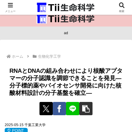
医療保健・生命・生物の情報インフラ。
メニュー
検索
ad
ホーム
生物化学工学
RNAとDNAの組み合わせにより核酸アプタ
マーの分子認識を調節できることを発見—
分子標的薬やバイオセンサ開発に向けた核
酸材料設計の分子基盤を確立—
2025-05-15 千葉工業大学