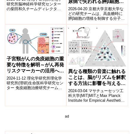
尿病で失われる膵β細胞量
－
研究所脳神経科学研究センター
回復へつながる新たな治療
2026-04-20 京都大学京都大学な
の柴田和久チームディレクター
標的―
どの研究チームは、高血糖時に
らの国際共同研究グループは、
膵β細胞の増殖を制御する分子ス
ヒトの脳が自然風景画像に含ま
イッチとして転写因子ChREBP
れる視覚...
の役割を解明し、Journal...
子宮頸がんの免疫細胞の重
要な特徴を解明～がん再発
リスクマーカーの活用へ道
異なる種類の音楽に触れる
～
ことは、脳がリズムを解釈
2024-11-12 理化学研究所理化学
研究所(理研)生命医科学研究セン
する方法に影響を与える
ター 免疫細胞治療研究チームの
(Exposure to different
2024-03-04 マサチューセッツ工
平原 裕也 研修生(研究当時)、清
kinds of music
科大学(MIT)MITとMax Planck
水 佳奈子 上級研究員、...
Institute for Empirical Aesthetics
influences how the brain
の研究...
interprets rhythm)
ad