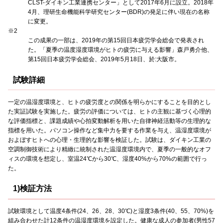
CLST-ダイキン工業連携センター」として2017年6月に設立。2018年
4月、理研生命機能科学研究センター(BDR)の発足に伴い現在の名称
に変更。
※2
この成果の一部は、2019年の第15回日本疲労学会総会で発表され
た。「夏季の温度湿度環境がヒトの疲労に与える影響」森戸勇介他、
第15回日本疲労学会総会、2019年5月18日、於:大阪市。
試験詳細
一定の温湿度環境と、ヒトの疲労度との関係を明らかにすることを目的とし
た実証試験を実施した。疲労の評価については、ヒトの主観に基づく心理的
な評価指標と、課題成績や心拍変動解析を用いた自律神経活動等の生理的な
指標を用いた。パソコン操作など集中力を要する作業を与え、温湿度環境が
およぼすヒトへの心理・生理的な影響を検証した。試験は、ダイキン工業の
空調制御技術により精緻に統制された温湿度環境内で、夏季の一般的なオフ
ィスの環境を想定し、室温24℃から30℃、湿度40%から70%の範囲で行っ
た。
1)検証方法
試験環境として温度4条件(24、26、28、30℃)と湿度3条件(40、55、70%)を
組み合わせた計12条件の温湿度環境を設定した。健康な成人の参加者(男性57