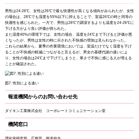
男性は24-26℃、女性は26℃で最も快適性が高くなる傾向がみられたが、女性
の場合は、28℃でも湿度を55%以下に抑えることで、室温26℃の時と同等の
快適性を感じられた。一方で、男性は28℃で調湿するよりも温度を24-26℃に
下げる方がより良い評価が得られた。
また湿度40%の環境下では、女性の場合、温度を24℃まで下げると評価が悪
くなったが、男性は女性の時に示された不快感の増加は見られなかった。
これらの結果から、夏季の作業環境においては、室温だけでなく湿度を下げ
ることが不快感の軽減につながると言えるが、男女の基礎代謝の違いによ
り、女性の場合は24℃まで下げてしまうと、寒さで不快に感じる人が増える
ことが確認された。
図7. 性別による違い
報道機関からのお問い合わせ先
ダイキン工業株式会社 コーポレートコミュニケーション室
機関窓口
理化学研究所 広報室 報道担当