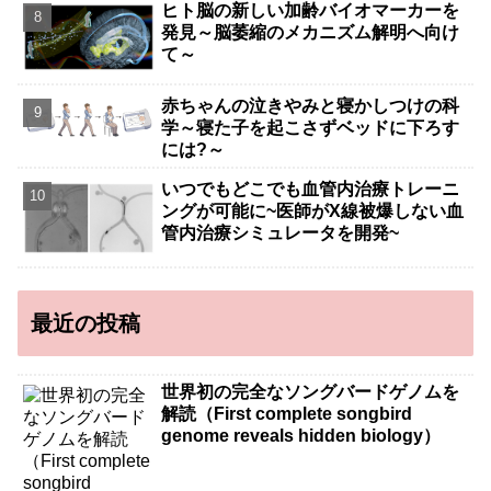
ヒト脳の新しい加齢バイオマーカーを
発見～脳萎縮のメカニズム解明へ向け
て～
赤ちゃんの泣きやみと寝かしつけの科
学～寝た子を起こさずベッドに下ろす
には?～
いつでもどこでも血管内治療トレーニ
ングが可能に~医師がX線被爆しない血
管内治療シミュレータを開発~
最近の投稿
世界初の完全なソングバードゲノムを
解読（First complete songbird
genome reveals hidden biology）