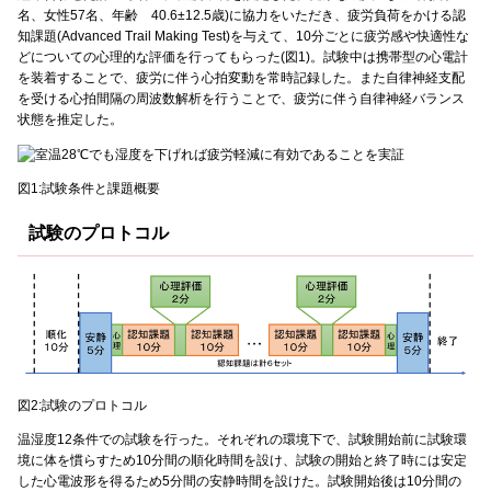
名、女性57名、年齢 40.6±12.5歳)に協力をいただき、疲労負荷をかける認
知課題(Advanced Trail Making Test)を与えて、10分ごとに疲労感や快適性な
どについての心理的な評価を行ってもらった(図1)。試験中は携帯型の心電計
を装着することで、疲労に伴う心拍変動を常時記録した。また自律神経支配
を受ける心拍間隔の周波数解析を行うことで、疲労に伴う自律神経バランス
状態を推定した。
図1:試験条件と課題概要
試験のプロトコル
図2:試験のプロトコル
温湿度12条件での試験を行った。それぞれの環境下で、試験開始前に試験環
境に体を慣らすため10分間の順化時間を設け、試験の開始と終了時には安定
した心電波形を得るため5分間の安静時間を設けた。試験開始後は10分間の