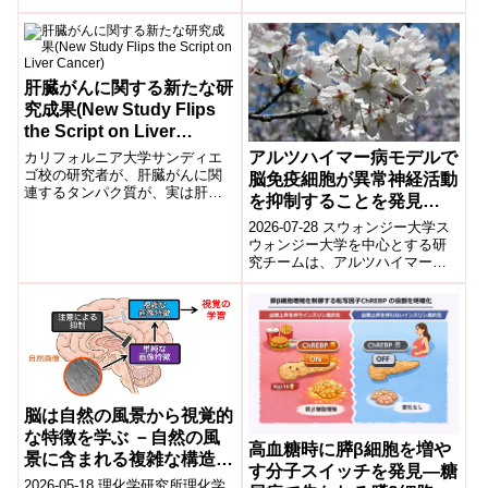
(沖縄科学技術大学院大学教授)、
ました。
近藤祥司 医学部附属病院准教
授、...
肝臓がんに関する新たな研
究成果(New Study Flips
the Script on Liver
Cancer)
アルツハイマー病モデルで
カリフォルニア大学サンディエ
ゴ校の研究者が、肝臓がんに関
脳免疫細胞が異常神経活動
連するタンパク質が、実は肝臓
を抑制することを発見
がんを予防する鍵になる可能性
（Study finds brain
2026-07-28 スウォンジー大学ス
を発見UC San Diego scientis...
immune cells help limit
ウォンジー大学を中心とする研
究チームは、アルツハイマー病
abnormal activity in
モデルにおいて、脳の免疫細胞
Alzheimer’s disease
であるミクログリアが異常な神
model）
経活動を...
脳は自然の風景から視覚的
な特徴を学ぶ －自然の風
高血糖時に膵β細胞を増や
景に含まれる複雑な構造に
す分子スイッチを発見―糖
よって起こる無意識の学習
2026-05-18 理化学研究所理化学