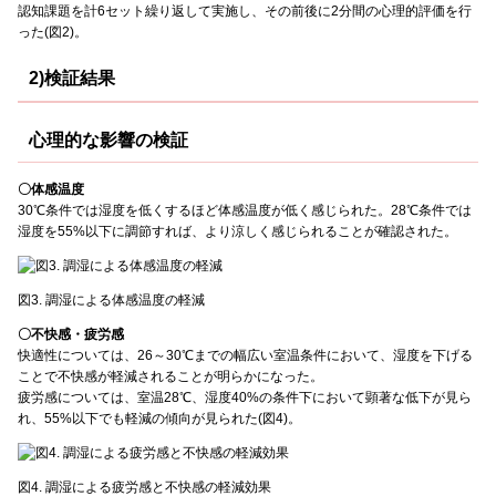
認知課題を計6セット繰り返して実施し、その前後に2分間の心理的評価を行
った(図2)。
2)検証結果
心理的な影響の検証
〇体感温度
30℃条件では湿度を低くするほど体感温度が低く感じられた。28℃条件では
湿度を55%以下に調節すれば、より涼しく感じられることが確認された。
図3. 調湿による体感温度の軽減
〇不快感・疲労感
快適性については、26～30℃までの幅広い室温条件において、湿度を下げる
ことで不快感が軽減されることが明らかになった。
疲労感については、室温28℃、湿度40%の条件下において顕著な低下が見ら
れ、55%以下でも軽減の傾向が見られた(図4)。
図4. 調湿による疲労感と不快感の軽減効果