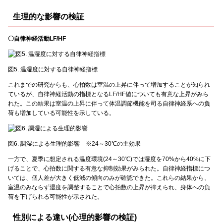
生理的な影響の検証
〇自律神経活動LF/HF
図5. 温湿度に対する自律神経指標
これまでの研究からも、心拍数は室温の上昇に伴って増加することが知られ
ているが、自律神経活動の指標となるLF/HF値についても有意な上昇がみら
れた。この結果は室温の上昇に伴って体温調節機能を司る自律神経系への負
荷も増加している可能性を示している。
図6. 調湿による生理的影響 ※24～30℃の主効果
一方で、夏季に想定される温度環境(24～30℃)では湿度を70%から40%に下
げることで、心拍数に関する有意な抑制効果がみられた。自律神経指標につ
いては、個人差が大きく低減の傾向のみが確認できた。これらの結果から、
室温のみならず湿度を調整することで心拍数の上昇が抑えられ、身体への負
荷を下げられる可能性が示された。
性別による違い(心理的影響の検証)