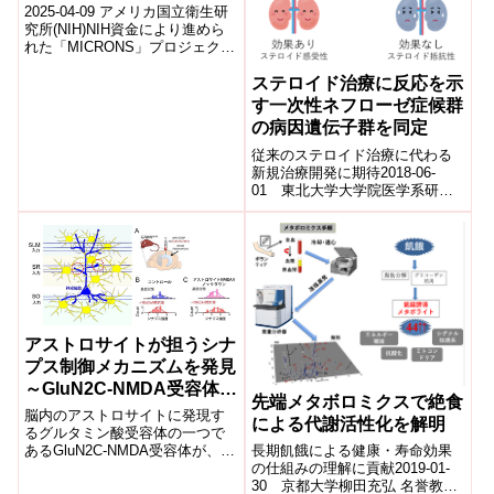
unprecedented detail of
2025-04-09 アメリカ国立衛生研
connections and visual
究所(NIH)NIH資金により進めら
れた「MICRONS」プロジェクト
perception in the mouse
で、研究者らはマウス脳におけ
brain)
る視覚情報処理に関わる...
ステロイド治療に反応を示
す一次性ネフローゼ症候群
の病因遺伝子群を同定
従来のステロイド治療に代わる
新規治療開発に期待2018-06-
01 東北大学大学院医学系研究
科 東北大学病院 日本医療研
究開発機構発表のポイント 国の
指定難病の...
アストロサイトが担うシナ
プス制御メカニズムを発見
～GluN2C-NMDA受容体が
先端メタボロミクスで絶食
シナプス強度分布幅を拡大
脳内のアストロサイトに発現す
による代謝活性化を解明
する～
るグルタミン酸受容体の一つで
長期飢餓による健康・寿命効果
あるGluN2C-NMDA受容体が、海
の仕組みの理解に貢献2019-01-
馬の神経細胞間の情報の伝わり
30 京都大学柳田充弘 名誉教授
やすさを調整することを発見し