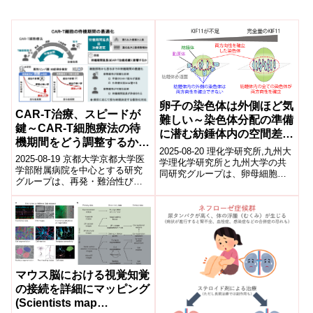
卵子の染色体は外側ほど気
CAR-T治療、スピードが
難しい～染色体分配の準備
鍵～CAR-T細胞療法の待
に潜む紡錘体内の空間差を
機期間をどう調整するかの
発見～
2025-08-20 理化学研究所,九州大
ヒントを発見～
2025-08-19 京都大学京都大学医
学理化学研究所と九州大学の共
学部附属病院を中心とする研究
同研究グループは、卵母細胞の
グループは、再発・難治性びま
減数分裂において、染色体分配
ん性大細胞型B細胞リンパ腫90例
を担うモータータンパク質
を解析し、CAR-T細胞療法に
KIF11...
お...
マウス脳における視覚知覚
の接続を詳細にマッピング
(Scientists map