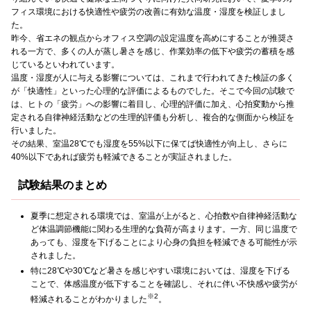
フィス環境における快適性や疲労の改善に有効な温度・湿度を検証しまし
た。
昨今、省エネの観点からオフィス空調の設定温度を高めにすることが推奨さ
れる一方で、多くの人が蒸し暑さを感じ、作業効率の低下や疲労の蓄積を感
じているといわれています。
温度・湿度が人に与える影響については、これまで行われてきた検証の多く
が「快適性」といった心理的な評価によるものでした。そこで今回の試験で
は、ヒトの「疲労」への影響に着目し、心理的評価に加え、心拍変動から推
定される自律神経活動などの生理的評価も分析し、複合的な側面から検証を
行いました。
その結果、室温28℃でも湿度を55%以下に保てば快適性が向上し、さらに
40%以下であれば疲労も軽減できることが実証されました。
試験結果のまとめ
夏季に想定される環境では、室温が上がると、心拍数や自律神経活動な
ど体温調節機能に関わる生理的な負荷が高まります。一方、同じ温度で
あっても、湿度を下げることにより心身の負担を軽減できる可能性が示
されました。
特に28℃や30℃など暑さを感じやすい環境においては、湿度を下げる
ことで、体感温度が低下することを確認し、それに伴い不快感や疲労が
※2
軽減されることがわかりました
。