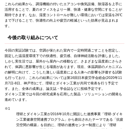
これらの結果から、調湿機能の付いたエアコンや換気設備、除湿器を上手に
活用することで、夏のオフィスをより一層、快適・健康な空間にすることが
期待できます。なお、湿度コントロールが難しい環境においては室温を26℃
まで下げることで、快適性の向上や疲労の軽減といった効果が見込まれま
す。
今後の取り組みについて
今回の実証試験では、空調が保たれた室内で一定時間過ごすことを想定し、
固定した温湿度環境下での快適性、疲労感、自律神経活動を評価しました。
しかし実生活では、屋外から屋内への移動など、さまざまな温度差にさらさ
れて、体調に悪影響が生じる場面があります。現在、体温調節のメカニズム
の解明に向けて、こうした激しい温度差による人体への影響を評価する試験
も行っており、これらの結果については第16回日本疲労学会総会(2020年11
月7日-8日、神戸市)にて、理研とダイキン工業が共同で発表を行う予定で
す。また、全体の成果は、論文誌・学会誌などに投稿予定です。
ダイキン工業では今回の研究成果を応用した製品・ソリューションの開発も
進めています。
※1
理研とダイキン工業が2016年10月に開設した連携事業「理研-ダイキ
ン工業健康空間連携プログラム」から創出されたテーマである「抗疲
労空間の構築」を目的に、理研の連携センター制度により「理研