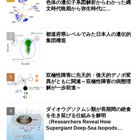
色体の遺伝子系図解析からわかった縄
文時代晩期から弥生時代に…
都道府県レベルでみた日本人の遺伝的
集団構造
双極性障害に先天的・後天的デノボ変
異がともに関連～双極性障害の病態理
解が一歩前進～
ダイオウグソクムシ類が長期間の絶食
を生き延びる仕組みを解明
（Researchers Reveal How
Supergiant Deep-Sea Isopods
Survive Years Without Food）