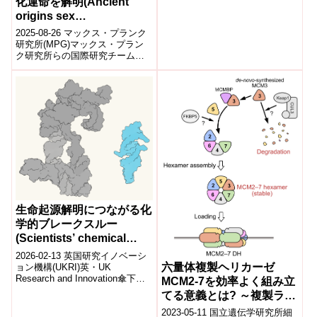
化運命を解明(Ancient
origins sex
chromosomes in brown
2025-08-26 マックス・プランク
algae)
研究所(MPG)マックス・プラン
ク研究所らの国際研究チーム
は、褐藻9種のゲノムを解析し、
U/V性染色体の起源と進化を解
明...
生命起源解明につながる化
学的ブレークスルー
(Scientists’ chemical
breakthrough sheds light
2026-02-13 英国研究イノベーシ
on origins of life)
六量体複製ヘリカーゼ
ョン機構(UKRI)英・UK
Research and Innovation傘下の
MCM2-7を効率よく組み立
MRC Laboratory of M...
てる意義とは? ～複製ライ
センシングチェックポイン
2023-05-11 国立遺伝学研究所細