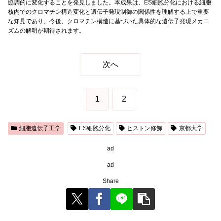
協調的に変化することを発見しました。本成果は、ES細胞分化における細胞
核内でのクロマチン構造変化と遺伝子発現制御の関係性を理解する上で重要
な知見であり、今後、クロマチン構造に基づいた具体的な遺伝子発現メカニ
ズムの解明が期待されます。
次へ
1
2
細胞遺伝子工学
ES細胞分化
ヒストン修飾
京都大学
ad
ad
Share