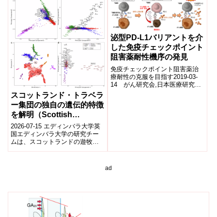
for artificial blood supply)
泌型PD-L1バリアントを介
した免疫チェックポイント
阻害薬耐性機序の発見
免疫チェックポイント阻害薬治
療耐性の克服を目指す2019-03-
14 がん研究会,日本医療研究開
発機構1.概要私たちの体は、体外
スコットランド・トラベラ
から侵入した細菌やウィルス等
ー集団の独自の遺伝的特徴
の異...
を解明（Scottish
Traveller study uncovers
2026-07-15 エディンバラ大学英
unique genetics）
国エディンバラ大学の研究チー
ムは、スコットランドの遊牧・
移動生活の伝統を持つ「スコテ
ィッシュ・トラベラー」の遺伝
的特徴を...
ad