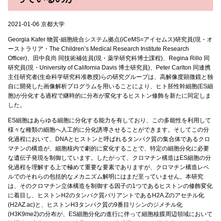
2021-01-06 京都大学
Georgia Kafer 物質-細胞統合システム拠点(iCeMS=アイセムス)研究員(現・オ
ーストラリア・The Children’s Medical Research Institute Research
Officer)、田中良尚 同技術補佐員(現・薬学研究科博士課程)、Regina Rillo 同
研究員(現・University of California Davis 博士研究員)、Peter Carlton 同連携
主任研究者(生命科学研究科准教授)らの研究グループは、高解像度顕微鏡と独
自に開発した画像解析プログラムを用いることにより、ヒト胚性幹細胞(ES細
胞)が分化する過程で継時的に分布が変化するヒストン修飾を新たに同定しま
した。
ES細胞はあらゆる細胞に分化する能力を有しており、この多能性を利用して
様々な種類の細胞へ人工的に分化誘導させることができます。そしてこの分
化過程において、DNAとヒストンと呼ばれるタンパク質の集合体であるクロ
マチンの構造が、細胞核内で劇的に変化することで、特定の細胞分化に必要
な遺伝子発現を制御しています。したがって、クロマチン構造はES細胞の分
化過程を理解する上で極めて重要な要素でありますが、クロマチン構造レベ
ルでのそれらの包括的なメカニズム解明にはまだ至っていません。本研究
は、そのクロマチン立体構造を制御する因子の1つであるヒストンの修飾変化
に着目し、ヒストンH2のタンパク質バリアントであるH2A.Zのアセチル化
(H2AZ.ac)と、ヒストンH3タンパク質の9番目リシンのジメチル化
(H3K9me2)の分布が、ES細胞分化の進行に伴って細胞核膜周辺領域において