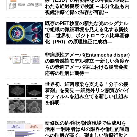
療（ESD）の有効性を10年間の長期に
わたる経過観察で検証 ～未分化型も内
視鏡治療で胃の温存が可能～
既存のPET検査の新たな光のシグナル
で組織の微細環境を見える化する新技
術 ―世界初、ポジトロニウム比率画像
化（PRI）の原理検証に成功―
非病原性アメーバ(Entamoeba dispar)
の腸管感染モデル確立 ー新しい角度か
らの赤痢アメーバ症における腸管免疫
応答の理解に期待ー
世界初、細菌感染を支える「分子の接
着剤」を発見 ―細胞外リン脂質がバイ
オフィルムを組み立てる新しい仕組み
を解明―
研修医の約4割が診療現場で生成AIを
活用 ー利用者はAIの限界や倫理的課題
への理解が高く、望ましい診療行動と