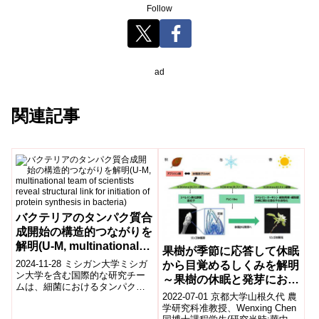
Follow
ad
関連記事
バクテリアのタンパク質合
成開始の構造的つながりを
解明(U-M, multinational
果樹が季節に応答して休眠
team of scientists reveal
2024-11-28 ミシガン大学ミシガ
から目覚めるしくみを解明
structural link for
ン大学を含む国際的な研究チー
～果樹の休眠と発芽におけ
ムは、細菌におけるタンパク質
initiation of protein
るヒストン修飾の寄与を解
2022-07-01 京都大学山根久代 農
合成の開始過程を詳細に解明し
synthesis in bacteria)
析～
学研究科准教授、Wenxing Chen
ました。彼らは、RNAポリメラ