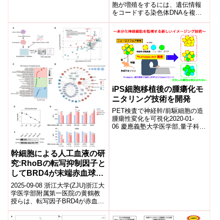
トを説明する新仮説～
胞が増殖をするには、遺伝情報
をコードする染色体DNAを複製
しなければなりません。染色体
DNAを複製する際には、その二
重ら...
iPS細胞移植後の腫瘍化モ
ニタリング技術を開発
PET検査で神経幹/前駆細胞の造
腫瘍性変化を可視化2020-01-
06 慶應義塾大学医学部,量子科学
技術研究開発機構,日本医療研究
開発機構慶應義塾大学医学部生
理...
幹細胞による人工血液の研
究:RhoBの転写抑制因子と
してBRD4が末端赤血球生
成を阻害する新たな役割と
2025-09-08 浙江大学(ZJU)浙江大
メカニズムを解明。(Stem
学医学部附属第一医院の黄鶴教
授らは、転写因子BRD4が赤血球
cell-derived red blood
の終末分化を抑制する新しい仕
cell production advances
組みを解明しました。通常は...