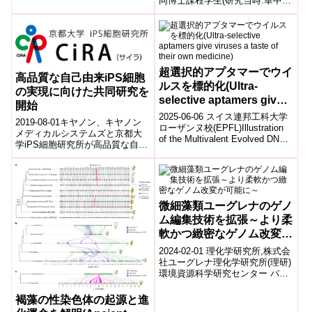
同博士課程学生(研究当時:華中農
ーゼ(...
業大学交換留学生、現:華中農業
大学ポスドク)...
超選択的アプタマーでウイ
高品質な自己由来iPS細胞
ルスを標的化(Ultra-
の実現に向けた共同研究を
selective aptamers give
開始
viruses a taste of their
2025-06-06 スイス連邦工科大学
2019-08-01キヤノン、キヤノン
own medicine)
ローザンヌ校(EPFL)Illustration
メディカルシステムズと京都大
of the Multivalent Evolved DNA-
学iPS細胞研究所が高品質な自己
base...
由来iPS細胞の実現に向けた共同
研究を開始キヤノン株式会社
(本...
微細藻類ユーグレナのゲノ
ム編集技術を拡張～より柔
軟かつ緻密なゲノム改変が
可能に～
2024-02-01 理化学研究所,株式会
社ユーグレナ理化学研究所(理研)
環境資源科学研究センター バイ
オ生産情報研究チームの野村 俊
尚 研究員(科技ハブ産連本...
褐藻の性染色体の起源と進