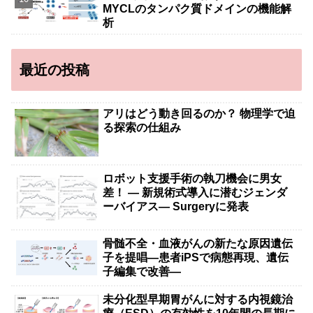
MYCLのタンパク質ドメインの機能解
析
最近の投稿
アリはどう動き回るのか？ 物理学で迫
る探索の仕組み
ロボット支援手術の執刀機会に男女
差！ — 新規術式導入に潜むジェンダ
ーバイアス— Surgeryに発表
骨髄不全・血液がんの新たな原因遺伝
子を提唱―患者iPSで病態再現、遺伝
子編集で改善―
未分化型早期胃がんに対する内視鏡治