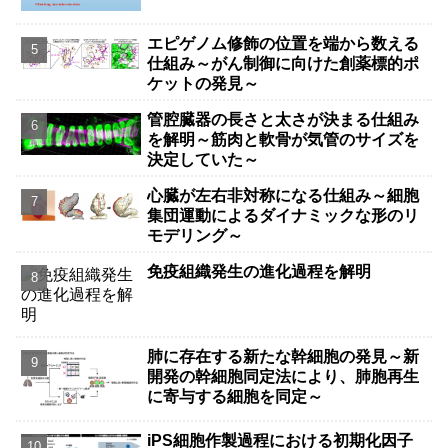
エピゲノム修飾の位置を端から数える
仕組み～がん制御に向けた創薬標的ポ
ケットの発見～
管腔臓器の長さと太さが決まる仕組み
を解明～筋肉と軟骨が気管のサイズを
決定していた～
心臓が左右非対称になる仕組み～細胞
集団運動によるダイナミックな形のリ
モデリング～
免疫組織発生の進化過程を解明
肺に存在する新たな幹細胞の発見～新
開発の幹細胞同定法により、肺胞再生
に寄与する細胞を同定～
iPS細胞作製過程における初期化因子