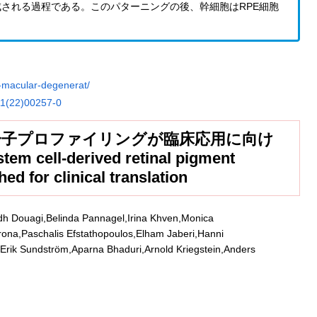
される過程である。このパターニングの後、幹細胞はRPE細胞
at-macular-degenerat/
711(22)00257-0
分子プロファイリングが臨床応用に向け
m cell-derived retinal pigment
shed for clinical translation
adh Douagi,Belinda Pannagel,Irina Khven,Monica
a,Paschalis Efstathopoulos,Elham Jaberi,Hanni
,Erik Sundstrӧm,Aparna Bhaduri,Arnold Kriegstein,Anders