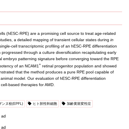
ells (hESC-RPE) are a promising cell source to treat age-related
udies, a detailed mapping of transient cellular states during
in
ngle-cell transcriptomic profiling of an hESC-RPE differentiation
n progressed through a culture diversification recapitulating early
al embryo patterning signature before converging toward the RPE
+
e potency of an NCAM1
retinal progenitor population and showed
onstrated that the method produces a pure RPE pool capable of
ed animal model. Our evaluation of hESC-RPE differentiation
 cell-based therapies for AMD.
ヌ校(EPFL)
ヒト胚性幹細胞
加齢黄斑変性症
ad
ad