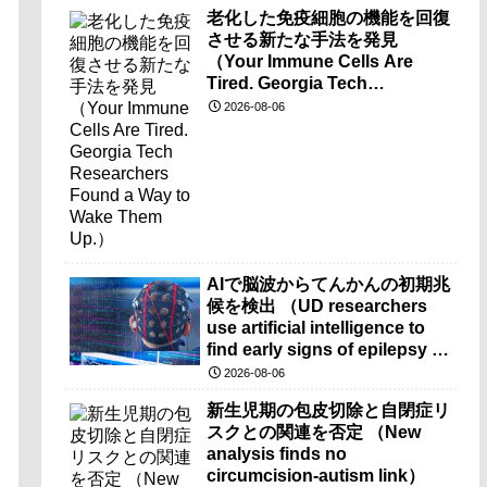
老化した免疫細胞の機能を回復
させる新たな手法を発見
（Your Immune Cells Are
Tired. Georgia Tech
Researchers Found a Way to
2026-08-06
Wake Them Up.）
AIで脳波からてんかんの初期兆
候を検出 （UD researchers
use artificial intelligence to
find early signs of epilepsy in
brain-wave recordings）
2026-08-06
新生児期の包皮切除と自閉症リ
スクとの関連を否定 （New
analysis finds no
circumcision-autism link）