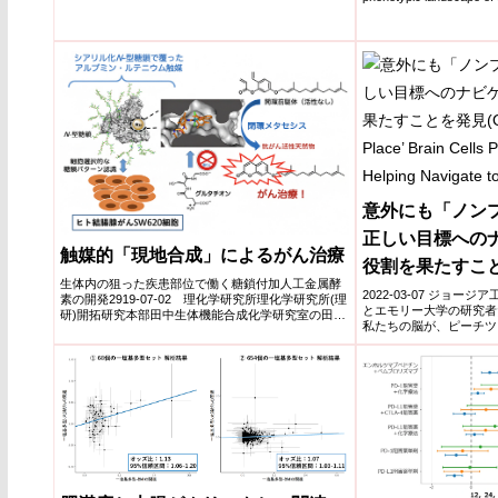
意外にも「ノン
正しい目標への
触媒的「現地合成」によるがん治療
役割を果たすことを
生体内の狙った疾患部位で働く糖鎖付加人工金属酵
Ignored ‘Non-Pla
2022-03-07 ジョ
素の開発2919-07-02 理化学研究所理化学研究所(理
とエモリー大学の研究者
研)開拓研究本部田中生体機能合成化学研究室の田中
Play a Crucial R
私たちの脳が、ピーチツ
克典主任...
たどり着い...
Navigate to the 