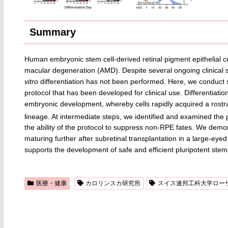
Summary
Human embryonic stem cell-derived retinal pigment epithelial c
macular degeneration (AMD). Despite several ongoing clinical st
vitro
differentiation has not been performed. Here, we conduct si
protocol that has been developed for clinical use. Differentiatio
embryonic development, whereby cells rapidly acquired a rostr
lineage. At intermediate steps, we identified and examined th
the ability of the protocol to suppress non-RPE fates. We dem
maturing further after subretinal transplantation in a large-ey
supports the development of safe and efficient pluripotent stem
医療・健康
カロリンスカ研究所
スイス連邦工科大学ローザン