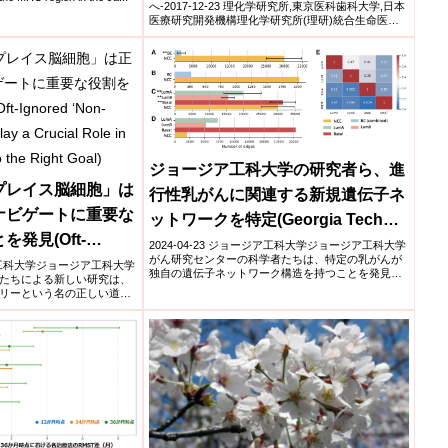
へ-2017-12-23 理化学研究所,東京医科歯科大学,日本
医療研究開発機構理化学研究所(理研)統合生命医科
学研究...
ジョージア工科大学の研究者ら、進
プレイス脳細胞」は
行性乳がんに関連する新規遺伝子ネ
ナビゲートに重要な
ットワークを特定(Georgia Tech
発見(Oft-
Researchers Identify Novel Gene
2024-04-23 ジョージア工科大学ジョージア工科大学
がん研究センターの科学者たちは、特定の乳がんが
ce’ Brain Cells
ージア工科大学ジョージア工科大学
Networks Associated with
独自の遺伝子ネットワーク構造を持つことを発見し
たちによる新しい研究は、
ole in Helping
ました。「...
Aggressive Type of Breast
リーという名の正しい道に
Right Goal)
Cancer)