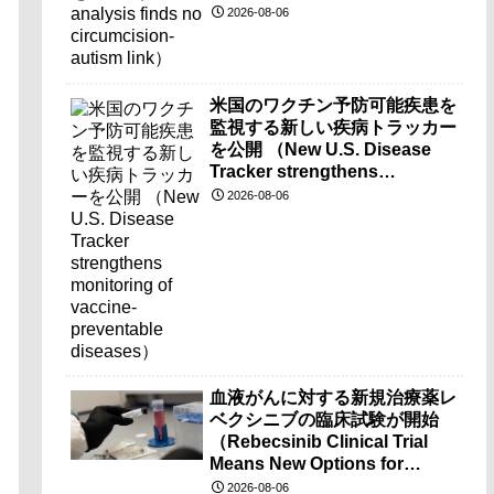
2026-08-06
米国のワクチン予防可能疾患を
監視する新しい疾病トラッカー
を公開 （New U.S. Disease
Tracker strengthens
monitoring of vaccine-
2026-08-06
preventable diseases）
血液がんに対する新規治療薬レ
ベクシニブの臨床試験が開始
（Rebecsinib Clinical Trial
Means New Options for
Blood Cancer）
2026-08-06