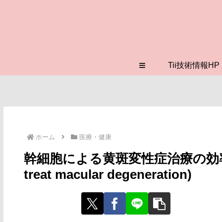
≡
Tii技術情報HP
ホーム
医療・健康
幹細胞による黄斑変性症治療の効率化(Stre
treat macular degeneration)