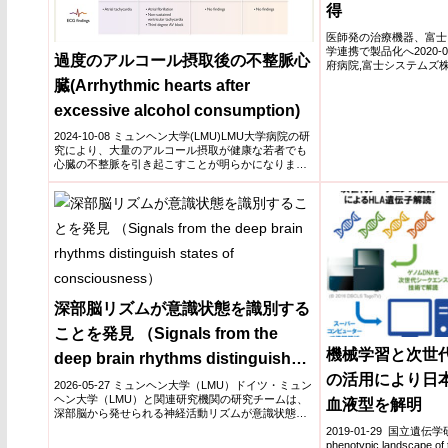
得
医師発の治療機器、富士
学連携で製品化へ2020-0
過度のアルコール摂取後の不整脈心
府病院,富士システムズ
究推進...
臓(Arrhythmic hearts after
excessive alcohol consumption)
2024-10-08 ミュンヘン大学(LMU)LMU大学病院の研
究により、大量のアルコール摂取が健康な若者でも
心臓の不整脈を引き起こすことが明らかになりまし
た。...
深部脳リズムが意識状態を識別する
ことを発見 （Signals from the
機械学習と次世
deep brain rhythms distinguish
の活用により日
states of consciousness）
2026-05-27 ミュンヘン大学（LMU）ドイツ・ミュン
ヘン大学（LMU）と関連研究機関の研究チームは、
血液型を解明
深部脳から発せられる神経活動リズムが意識状態を
識別す...
2019-01-29 国立遺伝学研
phenotypic landscape of 