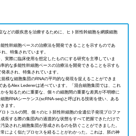
性症などの眼疾患を治療するために、ヒト胚性幹細胞を網膜細胞
多能性幹細胞ベースの治療法を開発できることを示すものであ
発表され、特集されています。
を、実際に臨床使用を想定したものにする研究を主導していま
効率的な多能性幹細胞ベースの治療法を開発できることを示すも
の表紙で発表され、特集されています。
、大規模な細胞集団のRNAの平均的な発現を捉えることができま
るAlex Ledererは述べています。「混合細胞集団では、これ
うかを知るために重要な、個々の細胞間の重要な差異が不明瞭に
RNAシーケンス(scRNA-seq)と呼ばれる技術を使い、ある
できます。
分化プロトコルの間、個々のヒト胚性幹細胞の全遺伝子発現プロファ
に成長する際の集団内の過渡的な状態をすべて把握できただけで
、汚染された細胞集団が形成されるのを防ぐことができました。
非常によく似たプロセスを経ることがわかった。これは、胚の神