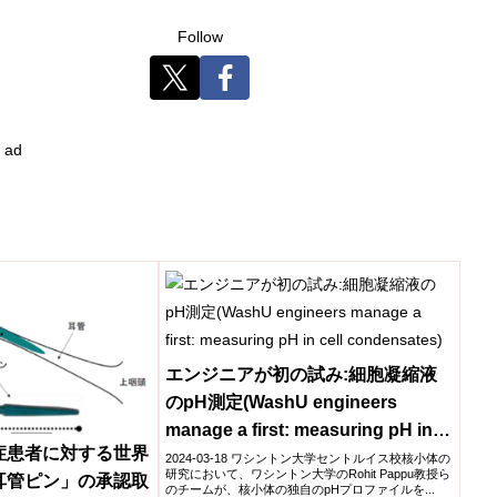
Follow
ad
エンジニアが初の試み:細胞凝縮液
のpH測定(WashU engineers
manage a first: measuring pH in
症患者に対する世界
cell condensates)
2024-03-18 ワシントン大学セントルイス校核小体の
研究において、ワシントン大学のRohit Pappu教授ら
耳管ピン」の承認取
のチームが、核小体の独自のpHプロファイルを...