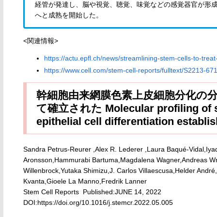
経管が発達し、脳や視覚、聴覚、味覚などの感覚器官が形成
へと成熟を開始した。
<関連情報>
https://actu.epfl.ch/news/streamlining-stem-cells-to-tre
https://www.cell.com/stem-cell-reports/fulltext/S2213-6
幹細胞由来網膜色素上皮細胞分化の
て確立された Molecular profiling of ste
epithelial cell differentiation establi
Sandra Petrus-Reurer ,Alex R. Lederer ,Laura Baqué-Vidal,Iy
Aronsson,Hammurabi Bartuma,Magdalena Wagner,Andreas Wron
Willenbrock,Yutaka Shimizu,J. Carlos Villaescusa,Helder André
Kvanta,Gioele La Manno,Fredrik Lanner
Stem Cell Reports Published:JUNE 14, 2022
DOI:https://doi.org/10.1016/j.stemcr.2022.05.005