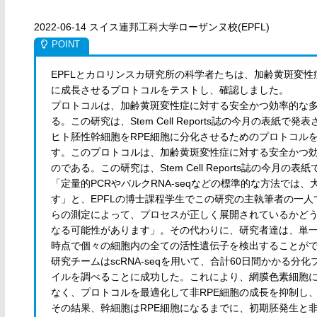
2022-06-14 スイス連邦工科大学ローザンヌ校(EPFL)
EPFLとカロリンスカ研究所の科学者たちは、加齢黄斑変
に成長させるプロトコルをテストし、確認しました。
プロトコルは、加齢黄斑変性症に対する安全かつ効率的な
る。この研究は、Stem Cell Reports誌の今月の表紙で
ヒト胚性幹細胞をRPE細胞に分化させるためのプロトコル
す。このプロトコルは、加齢黄斑変性症に対する安全かつ
のである。この研究は、Stem Cell Reports誌の今月
「定量的PCRやバルクRNA-seqなどの標準的な方法では
す」と、EPFLの博士課程学生でこの研究の主執筆者の一人であ
らの測定によって、プロセスが正しく展開されているかど
なる可能性があります」。その代わりに、研究者達は、単一細胞
時点で個々の細胞内の全ての活性遺伝子を検出することが
研究チームはscRNA-seqを用いて、合計60日間かかる
イルを調べることに成功した。これにより、網膜色素細胞
なく、プロトコルを最適化して非RPE細胞の成長を抑制し
その結果、幹細胞はRPE細胞になるまでに、初期胚発生と