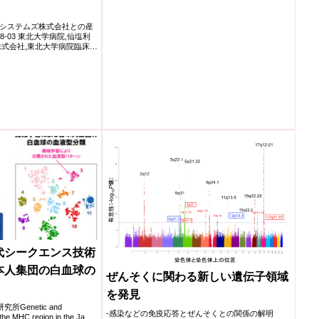
システムズ株式会社との産
8-03 東北大学病院,仙塩利
株式会社,東北大学病院臨床研
代シークエンス技術
本人集団の白血球の
ぜんそくに関わる新しい遺伝子領域
を発見
究所Genetic and
-感染などの免疫応答とぜんそくとの関係の解明
the MHC region in the Ja...