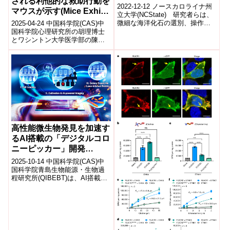
される利他的な救助行動を
Will Help Researchers
2022-12-12 ノースカロライナ州
マウスが示す(Mice Exhibit
Study Oceans, Climate)
立大学(NCState) 研究者らは、
Altruistic Rescue
微細な海洋化石の選別、操作、
2025-04-24 中国科学院(CAS)​中
識別を行うことができるロボッ
Behavior Driven by
国科学院心理研究所の胡理博士
トを開発し、デモンストレー...
とワシントン大学医学部の陳周
Oxytocin)
峰博士らの研究チームは、マウ
スが麻酔をかけられた仲間に対
し...
高性能微生物発見を加速す
るAI搭載の「デジタルコロ
ニーピッカー」開発
(Researchers Develop
2025-10-14 中国科学院(CAS)中
AI-Powered “Digital
国科学院青島生物能源・生物過
程研究所(QIBEBT)は、AI搭載の
Colony Picker” to
自動化微生物スクリーニング装
Accelerate Discovery of
置「デジタルコロニーピ...
High-Performing
Microbes)