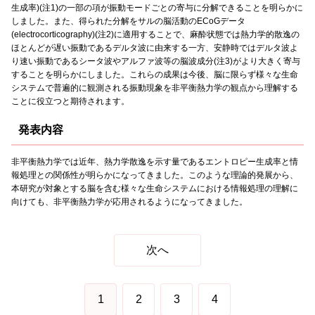
生成率)(注1)の一部の項が振動モードごとの寄与に分解できることを明らかに
しました。また、得られた分解をサルの脳活動のECoGデータ
(electrocorticography)(注2)に適用することで、麻酔状態では熱力学的散逸の
ほとんどが遅い振動であるデルタ波に由来する一方、安静時ではデルタ波よ
り速い振動であるシータ波やアルファ波等の脳波成分(注3)がより大きく寄与
することを明らかにしました。これらの成果は今後、脳に限らず様々な生命
システムで普遍的に観測される振動現象を非平衡熱力学の観点から理解する
ことに役立つと期待されます。
発表内容
非平衡熱力学では近年、熱力学散逸を示す量であるエントロピー生成率と情
報処理との関係性が明らかになってきました。このような理論的発展から、
本研究が対象とする脳を含む様々な生命システムにおける情報処理の理解に
向けても、非平衡熱力学が応用されるようになってきました。
次へ
1
2
3
4