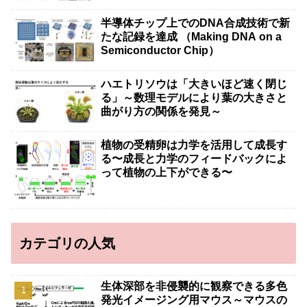
半導体チップ上でのDNA合成技術で新
たな記録を達成 （Making DNA on a
Semiconductor Chip）
ハエトリソウは「大きいほど速く閉じ
る」～数理モデルにより葉の大きさと
曲がり方の関係を発見～
植物の受精卵は力学を活用して成長す
る〜成長と力学のフィードバックによ
って植物の上下ができる〜
カテゴリの人気
生体深部を非侵襲的に観察できる多色
発光イメージング用マウス～マウスの