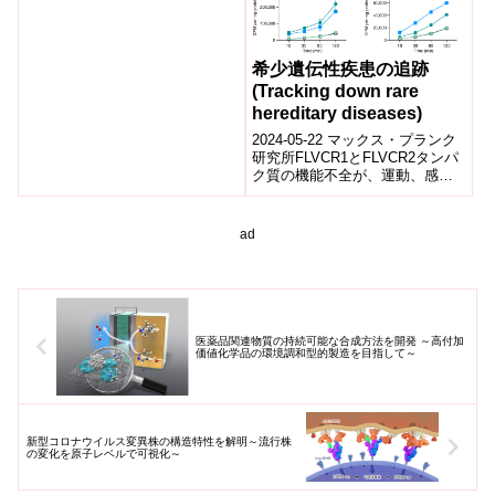
希少遺伝性疾患の追跡
(Tracking down rare
hereditary diseases)
2024-05-22 マックス・プランク
研究所FLVCR1とFLVCR2タンパ
ク質の機能不全が、運動、感
覚、神経障害を引き起こす稀な
遺伝性疾患を招くことが知ら
れ...
ad
医薬品関連物質の持続可能な合成方法を開発 ～高付加
価値化学品の環境調和型的製造を目指して～
新型コロナウイルス変異株の構造特性を解明～流行株
の変化を原子レベルで可視化～