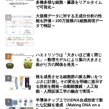
多種多様な細胞・臓器をリアルタイム
で可視化～
大規模データに対する主成分分析の性
能を評価～100万規模の1細胞発現デー
タで検証～
ハエトリソウは「大きいほど速く閉じ
る」～数理モデルにより葉の大きさと
曲がり方の関係を発見～
根を成長させる細胞群の振る舞いをつ
ぶさに計測し その変化を明確に提示す
る技術を開発～自動顕微鏡・人工知
能・人間拡張工学の融合で実現～
半導体チップ上でのDNA合成技術で新
たな記録を達成 （Making DNA on a