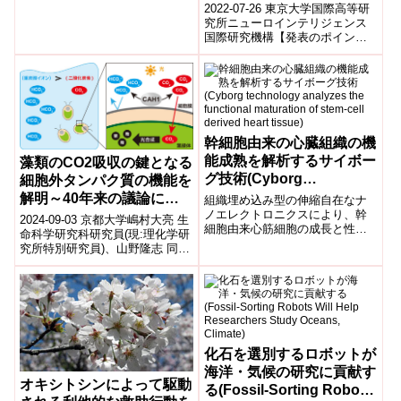
2022-07-26 東京大学国際高等研
究所ニューロインテリジェンス
国際研究機構【発表のポイン
ト】◆論理的な推論で将来を予
測し、判断・行動するような思
考回路が脳...
幹細胞由来の心臓組織の機
能成熟を解析するサイボー
藻類のCO2吸収の鍵となる
グ技術(Cyborg
細胞外タンパク質の機能を
technology analyzes the
解明～40年来の議論にゲ
組織埋め込み型の伸縮自在なナ
functional maturation of
ノエレクトロニクスにより、幹
ノム編集技術で決着～
2024-09-03 京都大学嶋村大亮 生
細胞由来心筋細胞の成長と性能
stem-cell derived heart
命科学研究科研究員(現:理化学研
に隣接細胞が及ぼす影響の解明
究所特別研究員)、山野隆志 同准
tissue)
が可能になるTissue-embedded
教授らの研究グループは、ゲノ
st...
ム編集技術を用いてモデル緑...
化石を選別するロボットが
海洋・気候の研究に貢献す
オキシトシンによって駆動
る(Fossil-Sorting Robots