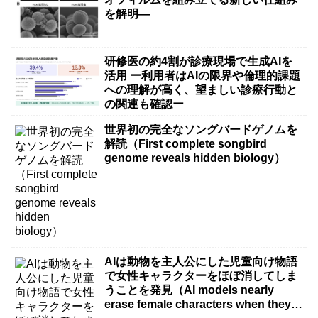
を解明―
研修医の約4割が診療現場で生成AIを
活用 ー利用者はAIの限界や倫理的課題
への理解が高く、望ましい診療行動と
の関連も確認ー
世界初の完全なソングバードゲノムを
解読（First complete songbird
genome reveals hidden biology）
AIは動物を主人公にした児童向け物語
で女性キャラクターをほぼ消してしま
うことを発見（AI models nearly
erase female characters when they