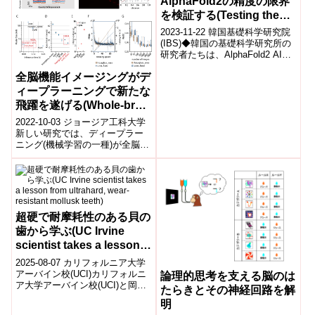
AlphaFold2の精度の限界
を検証する(Testing the
limits of AlphaFold2’s
2023-11-22 韓国基礎科学研究院
accuracy in predicting
(IBS)◆韓国の基礎科学研究所の
研究者たちは、AlphaFold2 AIの
protein structure)
タンパク質構造予測の限界を調
全脳機能イメージングがデ
査。DNAによっ...
ィープラーニングで新たな
飛躍を遂げる(Whole-brain
Functional Imaging
2022-10-03 ジョージア工科大学
Takes New Leaps with
新しい研究では、ディープラー
ニング(機械学習の一種)が全脳イ
Deep Learning)
メージングにおける技術的制約
を克服し、これまで不可能だっ
た新...
超硬で耐摩耗性のある貝の
歯から学ぶ(UC Irvine
scientist takes a lesson
from ultrahard, wear-
2025-08-07 カリフォルニア大学
resistant mollusk teeth)
アーバイン校(UCI)カリフォルニ
論理的思考を支える脳のは
ア大学アーバイン校(UCI)と岡山
たらきとその神経回路を解
大学、東邦大学の研究チーム
明
は、硬く摩耗に強い貝類チト...