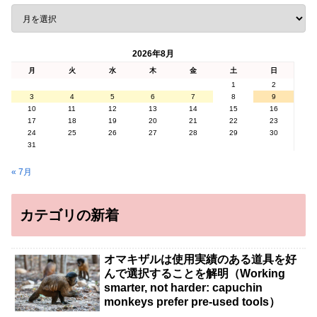
2026年8月
月
火
水
木
金
土
日
1
2
3
4
5
6
7
8
9
10
11
12
13
14
15
16
17
18
19
20
21
22
23
24
25
26
27
28
29
30
31
« 7月
カテゴリの新着
オマキザルは使用実績のある道具を好
んで選択することを解明（Working
smarter, not harder: capuchin
monkeys prefer pre-used tools）