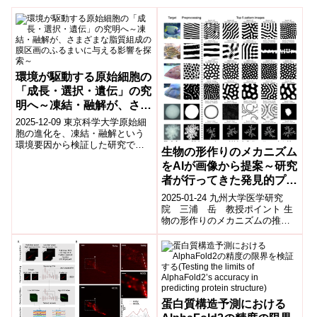
環境が駆動する原始細胞の
「成長・選択・遺伝」の究
明へ～凍結・融解が、さま
ざまな脂質組成の膜区画の
2025-12-09 東京科学大学原始細
ふるまいに与える影響を探
胞の進化を、凍結・融解という
環境要因から検証した研究で
索～
生物の形作りのメカニズム
す。東京科学大学とELSIの研究
をAIが画像から提案～研究
チームは、わずかに構造の異な
る3種...
者が行ってきた発見的プロ
セスを基盤モデルが継承～
2025-01-24 九州大学医学研究
院 三浦 岳 教授ポイント 生
物の形作りのメカニズムの推定
は、これまで研究者が経験的に
行ってきた AIを用いて、自然界
のパ...
蛋白質構造予測における