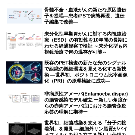
骨髄不全・血液がんの新たな原因遺伝
子を提唱―患者iPSで病態再現、遺伝
子編集で改善―
未分化型早期胃がんに対する内視鏡治
療（ESD）の有効性を10年間の長期に
わたる経過観察で検証 ～未分化型も内
視鏡治療で胃の温存が可能～
既存のPET検査の新たな光のシグナル
で組織の微細環境を見える化する新技
術 ―世界初、ポジトロニウム比率画像
化（PRI）の原理検証に成功―
非病原性アメーバ(Entamoeba dispar)
の腸管感染モデル確立 ー新しい角度か
らの赤痢アメーバ症における腸管免疫
応答の理解に期待ー
世界初、細菌感染を支える「分子の接
着剤」を発見 ―細胞外リン脂質がバイ
オフィルムを組み立てる新しい仕組み