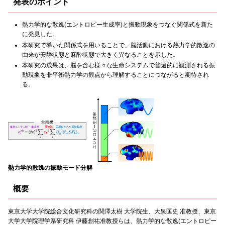
発表のポイント
熱力学的な散逸(エントロピー生成率)と振動現象をつなぐ関係式を新た
に発見した。
本研究で導いた関係式を用いることで、脳活動における熱力学的散逸の
由来が安静状態と麻酔状態で大きく異なることを示した。
本研究の成果は、脳を含む様々な生命システムで普遍的に観測される振
動現象を非平衡熱力学の観点から理解することにつながると期待され
る。
熱力学的散逸の振動モード分解
概要
東京大学大学院総合文化研究科の関澤太樹 大学院生、大泉匡史 准教授、東京
大学大学院理学系研究科 伊藤創祐准教授らは、熱力学的な散逸(エントロピー