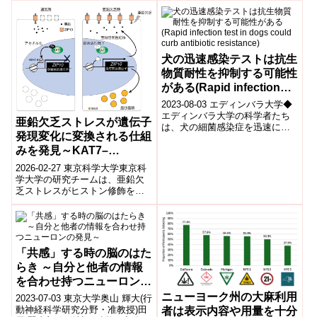
犬の迅速感染テストは抗生
物質耐性を抑制する可能性
がある(Rapid infection
test in dogs could curb
2023-08-03 エディンバラ大学◆
antibiotic resistance)
エディンバラ大学の科学者たち
亜鉛欠乏ストレスが遺伝子
は、犬の細菌感染症を迅速に診
発現変化に変換される仕組
断し、同じ日に適切な抗生物質
のテストと治療を行う新しい方
みを発見～KAT7–
法を開発...
H3K14ac軸が亜鉛恒常性
2026-02-27 東京科学大学東京科
維持と肝脂質蓄積に関与～
学大学の研究チームは、亜鉛欠
乏ストレスがヒストン修飾を介
して遺伝子発現を変化させる分
子機構を解明した。亜鉛欠乏に
よりヒス...
「共感」する時の脳のはた
らき ～自分と他者の情報
を合わせ持つニューロンの
発見～
ニューヨーク州の大麻利用
2023-07-03 東京大学奥山 輝大(行
動神経科学研究分野・准教授)田
者は表示内容や用量を十分