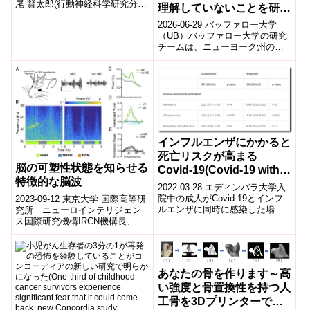
尾 賢太郎(行動神経科学研究分
理解していないことを研究
野・助教)度会 晃行(行動神経科
が明らかに（Millions of
2026-06-29 バッファロー大学
学研究分野・特任助教)王...
New Yorkers consume
（UB）バッファロー大学の研究
チームは、ニューヨーク州の成
cannabis; far fewer
人用大麻利用者を対象に調査を
understand details, such
実施し、多くの消費者が製品ラ
as content and dosage）
ベルに記...
インフルエンザにかかると
死亡リスクが高まる
脳の可塑性状態を知らせる
Covid-19(Covid-19 with
特徴的な脳波
flu increases risk of
2022-03-28 エディンバラ大学入
death)
院中の成人がCovid-19とインフ
2023-09-12 東京大学 国際高等研
ルエンザに同時に感染した場
究所 ニューロインテリジェン
合、Covid-19単独または他のウ
ス国際研究機構IRCN機構長、主
イルスに感染した患者と...
任研究者である、ハーバード大
学のヘンシュ貴雄教授の研究室
か...
あなたの骨を作ります～高
い強度と骨置換性を持つ人
工骨を3Dプリンターで製