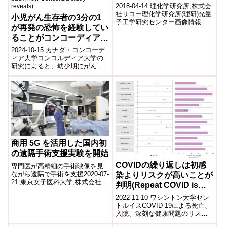
作する～
2018-04-14 理化学研究所,株式会
社リコー理化学研究所(理研)光量
小児がん生存者の3分の1
子工学研究センター画像情報処
が再発の恐怖を経験してい
理研究チームの大山慎太郎客員
ることがコンコーディアの
研究員、辻村有紀テクニカルス
タ...
新しい研究で明らかになっ
2024-10-15 カナダ・コンコーデ
た(One-third of childhood
ィア大学コンコルディア大学の
研究によると、幼少期にがんを
cancer survivors
克服した成人の約3分の1が、が
experience significant
んの再発に対する強い不安を感
fear that it could come
じ、日...
back, new Concordia
study reveals)
商用 5G を活用した国内初
の遠隔手術支援実験を開始
COVIDの繰り返しは初感
専門医が高精細の手術映像を見
ながら遠隔で手術を支援2020-07-
染よりリスクが高いことが
21 東京女子医科大学,株式会社 N
判明(Repeat COVID is
T T ド コ モ学校法人東京女子医
riskier than first infection,
2022-11-10 ワシントン大学セン
科大学（以下、東京女...
study finds)
トルイスCOVID-19による死亡、
入院、深刻な健康問題のリスク
は、ワクチン接種の有無にかか