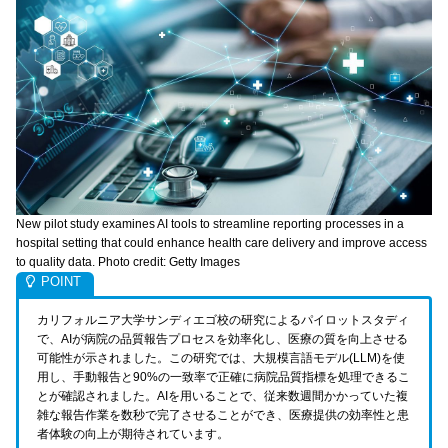
New pilot study examines AI tools to streamline reporting processes in a
hospital setting that could enhance health care delivery and improve access
to quality data. Photo credit: Getty Images
カリフォルニア大学サンディエゴ校の研究によるパイロットスタディ
で、AIが病院の品質報告プロセスを効率化し、医療の質を向上させる
可能性が示されました。この研究では、大規模言語モデル(LLM)を使
用し、手動報告と90%の一致率で正確に病院品質指標を処理できるこ
とが確認されました。AIを用いることで、従来数週間かかっていた複
雑な報告作業を数秒で完了させることができ、医療提供の効率性と患
者体験の向上が期待されています。