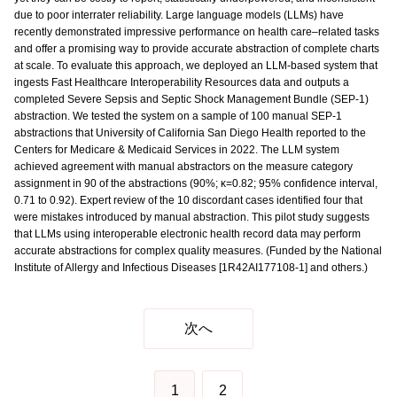
due to poor interrater reliability. Large language models (LLMs) have
recently demonstrated impressive performance on health care–related tasks
and offer a promising way to provide accurate abstraction of complete charts
at scale. To evaluate this approach, we deployed an LLM-based system that
ingests Fast Healthcare Interoperability Resources data and outputs a
completed Severe Sepsis and Septic Shock Management Bundle (SEP-1)
abstraction. We tested the system on a sample of 100 manual SEP-1
abstractions that University of California San Diego Health reported to the
Centers for Medicare & Medicaid Services in 2022. The LLM system
achieved agreement with manual abstractors on the measure category
assignment in 90 of the abstractions (90%; κ=0.82; 95% confidence interval,
0.71 to 0.92). Expert review of the 10 discordant cases identified four that
were mistakes introduced by manual abstraction. This pilot study suggests
that LLMs using interoperable electronic health record data may perform
accurate abstractions for complex quality measures. (Funded by the National
Institute of Allergy and Infectious Diseases [1R42AI177108-1] and others.)
次へ
1
2