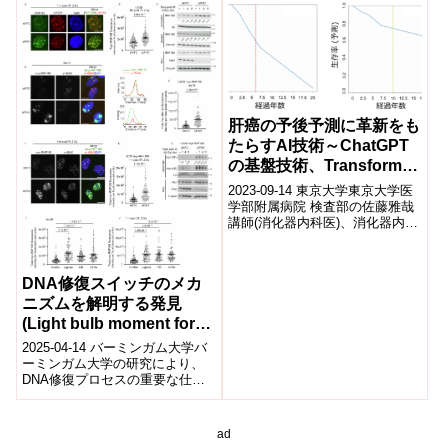
わらず、このウイルスに最初
に...
肝癌の予後予測に革新をも
たらすAI技術～ChatGPT
の基盤技術、Transformer
で精度が向上～
2023-09-14 東京大学東京大学医
学部附属病院 検査部の佐藤雅哉
講師(消化器内科医)、消化器内科
の中塚拓馬 助教、建石良介 准教
授、小池和彦 東京大学名...
DNA修復スイッチのメカ
ニズムを解明する発見
(Light bulb moment for
understanding DNA
2025-04-14 バーミンガム大学バ
repair switches)
ーミンガム大学の研究により、
DNA修復プロセスの重要な仕組
みが明らかになった。1つ目の研
究では、DNA修復タンパク質
RN...
ad