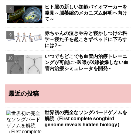
ヒト脳の新しい加齢バイオマーカーを
発見～脳萎縮のメカニズム解明へ向け
て～
赤ちゃんの泣きやみと寝かしつけの科
学～寝た子を起こさずベッドに下ろす
には?～
いつでもどこでも血管内治療トレーニ
ングが可能に~医師がX線被爆しない血
管内治療シミュレータを開発~
最近の投稿
世界初の完全なソングバードゲノムを
解読（First complete songbird
genome reveals hidden biology）