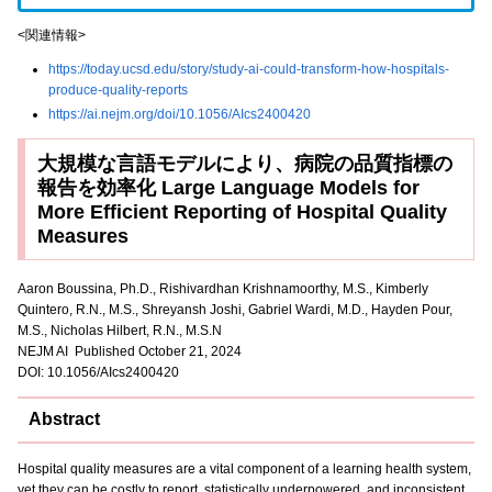
<関連情報>
https://today.ucsd.edu/story/study-ai-could-transform-how-hospitals-
produce-quality-reports
https://ai.nejm.org/doi/10.1056/AIcs2400420
大規模な言語モデルにより、病院の品質指標の
報告を効率化 Large Language Models for
More Efficient Reporting of Hospital Quality
Measures
Aaron Boussina, Ph.D., Rishivardhan Krishnamoorthy, M.S., Kimberly
Quintero, R.N., M.S., Shreyansh Joshi, Gabriel Wardi, M.D., Hayden Pour,
M.S., Nicholas Hilbert, R.N., M.S.N
NEJM AI Published October 21, 2024
DOI: 10.1056/AIcs2400420
Abstract
Hospital quality measures are a vital component of a learning health system,
yet they can be costly to report, statistically underpowered, and inconsistent