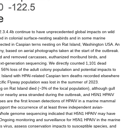
2.3.4.4b continue to have unprecedented global impacts on wild
ved in colonial surface-nesting seabirds and in some marine
cted in Caspian terns nesting on Rat Island, Washington USA. An
y, based on aerial photographs taken at the start of the outbreak.
ed and removed carcasses, euthanized moribund birds, and
next-generation sequencing. We directly counted 1,101 dead
56% loss of the adult colony population and potential impacts to
 Island with HPAI-related Caspian tern deaths recorded elsewhere
fic Flyway population was lost in the summer of 2023.
 on Rat Island died (~3% of the local population), although gull
te or nearby area stranded during the outbreak, and H5N1 HPAIV
cases are the first known detections of HPAIV in a marine mammal
pport the occurrence of at least three independent avian-
l). Whole genome sequencing indicated that H5N1 HPAIV may have
Ongoing monitoring and surveillance for H5N1 HPAIV in the marine
s virus, assess conservation impacts to susceptible species, and