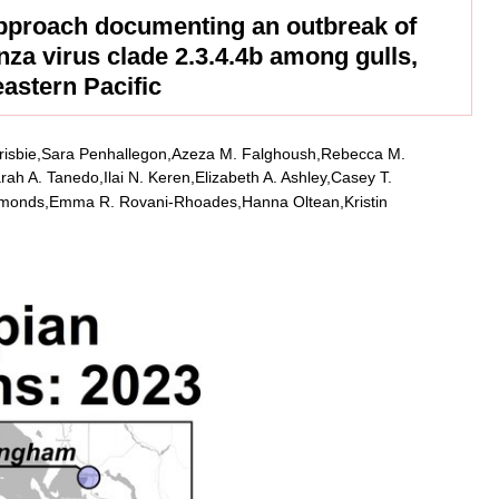
pproach documenting an outbreak of
nza virus clade 2.3.4.4b among gulls,
eastern Pacific
Frisbie,Sara Penhallegon,Azeza M. Falghoush,Rebecca M.
arah A. Tanedo,Ilai N. Keren,Elizabeth A. Ashley,Casey T.
dmonds,Emma R. Rovani-Rhoades,Hanna Oltean,Kristin