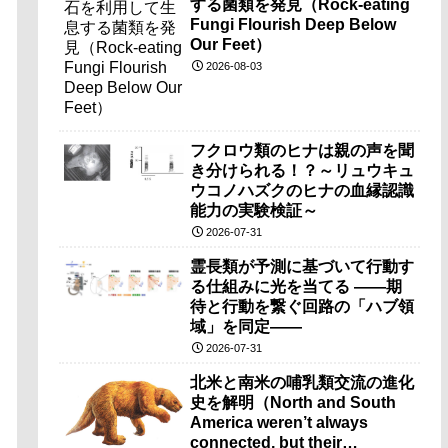
する菌類を発見（Rock-eating
Fungi Flourish Deep Below
Our Feet）
2026-08-03
フクロウ類のヒナは親の声を聞
き分けられる！？～リュウキュ
ウコノハズクのヒナの血縁認識
能力の実験検証～
2026-07-31
霊長類が予測に基づいて行動す
る仕組みに光を当てる ――期
待と行動を繋ぐ回路の「ハブ領
域」を同定――
2026-07-31
北米と南米の哺乳類交流の進化
史を解明（North and South
America weren’t always
connected, but their