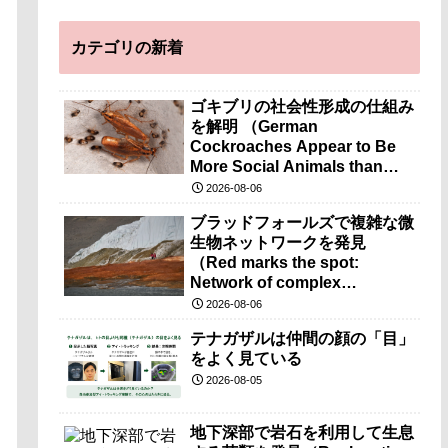
カテゴリの新着
ゴキブリの社会性形成の仕組み
を解明 （German
Cockroaches Appear to Be
More Social Animals than
Previously Thought）
2026-08-06
ブラッドフォールズで複雑な微
生物ネットワークを発見
（Red marks the spot:
Network of complex
microbes discovered at
2026-08-06
mysterious Blood Falls）
テナガザルは仲間の顔の「目」
をよく見ている
2026-08-05
地下深部で岩石を利用して生息