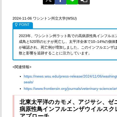
2024-11-06 ワシントン州立大学(WSU)
2023年、ワシントン州ラット島での高病原性鳥インフルエン
成鳥と520羽のヒナが死亡し、太平洋全体で10–14%の
が確認され、死亡例が増加しました。このインフルエンザ
散と影響を追跡することに注力しています。
<関連情報>
https://news.wsu.edu/press-release/2024/11/06/washingt
seals/
https://www.frontiersin.org/journals/veterinary-science/a
北東太平洋のカモメ、アジサシ、ゼニ
病原性鳥インフルエンザウイルスクレー
アプローチ