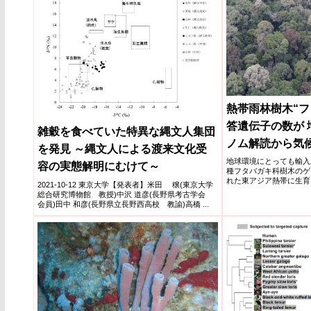
熱帯雨林樹木“フ
答遺伝子の数が 
雑穀を食べていた特異な縄文人集団
ノム解読から気
を発見 ～縄文人による渡来文化受
地球環境にとっても輸入
容の実態解明にむけて～
種フタバガキ科樹木のゲ
れた東アジア熱帯に生育
2021-10-12 東京大学【発表者】米田 穣(東京大学
予想外なことに乾燥応答
総合研究博物館 教授)中沢 道彦(長野県考古学会
帯での稀な乾燥の重要性
会員)田中 和彦(長野県立長野西高校 教諭)高橋 ...