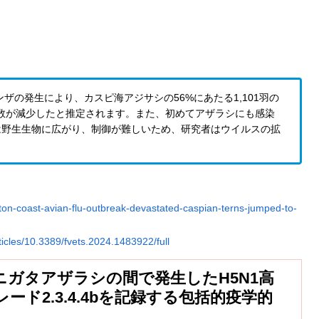
ザの発生により、カスピ海アジサシの56%にあたる1,101羽の
個体数が減少したと推定されます。また、初めてアザラシにも感染
は野生生物に広がり、制御が難しいため、研究者はウイルスの拡
on-coast-avian-flu-outbreak-devastated-caspian-terns-jumped-to-
rticles/10.3389/fvets.2024.1483922/full
ガタアザラシの間で発生したH5N1高
ド2.3.4.4bを記録する包括的疫学的