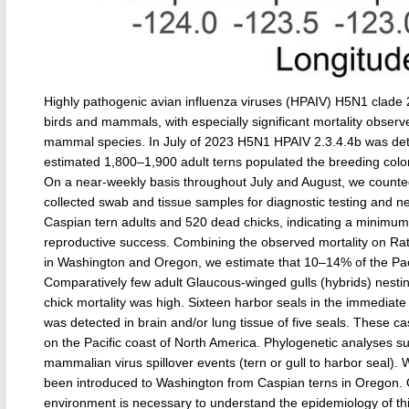
Highly pathogenic avian influenza viruses (HPAIV) H5N1 clade 
birds and mammals, with especially significant mortality obser
mammal species. In July of 2023 H5N1 HPAIV 2.3.4.4b was dete
estimated 1,800–1,900 adult terns populated the breeding colon
On a near-weekly basis throughout July and August, we count
collected swab and tissue samples for diagnostic testing and 
Caspian tern adults and 520 dead chicks, indicating a minimum 
reproductive success. Combining the observed mortality on Rat
in Washington and Oregon, we estimate that 10–14% of the Paci
Comparatively few adult Glaucous-winged gulls (hybrids) nesting
chick mortality was high. Sixteen harbor seals in the immedia
was detected in brain and/or lung tissue of five seals. These 
on the Pacific coast of North America. Phylogenetic analyses su
mammalian virus spillover events (tern or gull to harbor sea
been introduced to Washington from Caspian terns in Oregon. 
environment is necessary to understand the epidemiology of thi