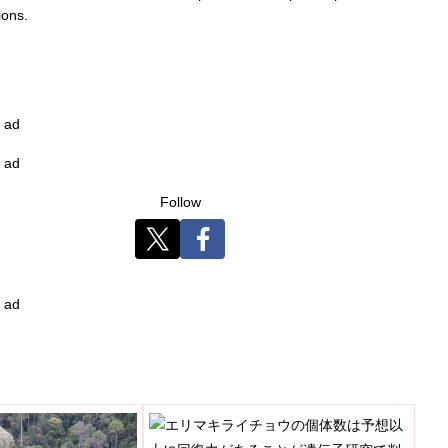
ions.
ad
ad
Follow
ad