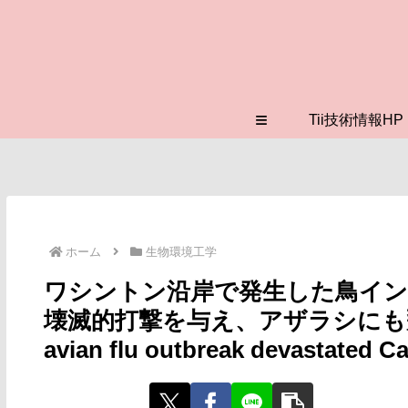
≡
Tii技術情報HP
ホーム
生物環境工学
ワシントン沿岸で発生した鳥イ
壊滅的打撃を与え、アザラシにも飛び火し
avian flu outbreak devastated Ca