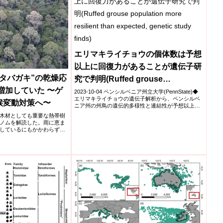
エリマキライチョウの個体数は予想
以上に回復力があることが遺伝子研
タバガキ”の乾燥応
究で判明(Ruffed grouse
増加していた 〜ゲ
population more resilient than
2023-10-04 ペンシルベニア州立大学(PennState)◆
エリマキライチョウの遺伝子解析から、ペンシルベ
候変動対策へ〜
expected, genetic study finds)
ニア州の州鳥の遺伝的多様性と連結性が予想以上
に...
木材としても重要な熱帯樹
ノムを解読した。雨に恵ま
しているにもかかわらず、
遺伝子が増加しており、熱
が明らかになった。