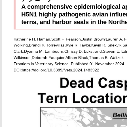
A comprehensive epidemiological a
H5N1 highly pathogenic avian influe
terns, and harbor seals in the North
,
Katherine H. Haman,Scott F. Pearson,Justin Brown
Lauren A. 
Wolking,Brandi K. Torrevillas,Kyle R. Taylor,Kevin R. Snekvik,S
Clark,Dyanna M. Lambourn,Chrissy D. Eckstrand,Steven E. E
Wilkinson,Deborah Fauquier,Allison Black,Thomas B. Waltzek
Frontiers in Veterinary Science Published:01 November 2024
DOI:https://doi.org/10.3389/fvets.2024.1483922