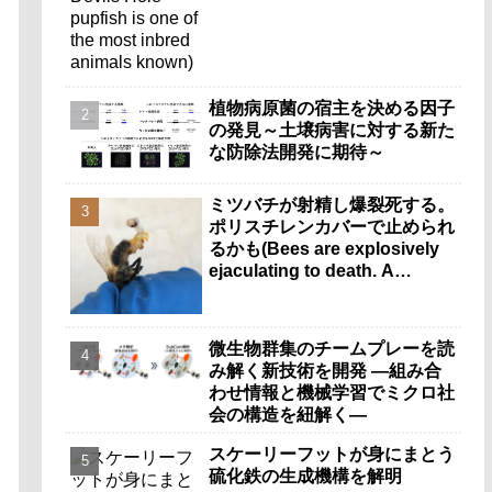
植物病原菌の宿主を決める因子
の発見～土壌病害に対する新た
な防除法開発に期待～
ミツバチが射精し爆裂死する。
ポリスチレンカバーで止められ
るかも(Bees are explosively
ejaculating to death. A
polystyrene cover could help
stop it.)
微生物群集のチームプレーを読
み解く新技術を開発 ―組み合
わせ情報と機械学習でミクロ社
会の構造を紐解く―
スケーリーフットが身にまとう
硫化鉄の生成機構を解明