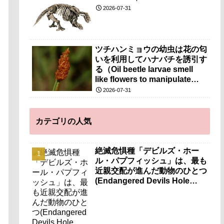
mammals still found a way to
2026-07-31
intermingle）
ツチハンミョウの幼虫は花の匂
いを利用してハナバチを誘引す
る（Oil beetle larvae smell
like flowers to manipulate
bees）
2026-07-31
カテゴリの人気
絶滅危惧種「デビルズ・ホー
ル・パプフィッシュ」は、最も
近親交配が進んだ動物のひとつ
(Endangered Devils Hole
pupfish is one of the most
inbred animals known)