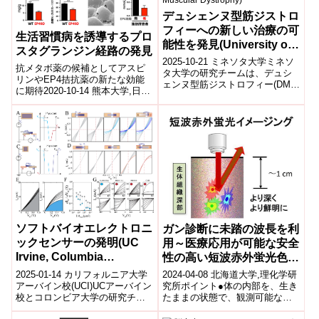
デュシェンヌ型筋ジストロ
フィーへの新しい治療の可
生活習慣病を誘導するプロ
能性を発見(University of
スタグランジン経路の発見
Minnesota research team
2025-10-21 ミネソタ大学ミネソ
抗メタボ薬の候補としてアスピ
discovers new therapy
タ大学の研究チームは、デュシ
リンやEP4拮抗薬の新たな効能
ェンヌ型筋ジストロフィー(DMD)
potential for Duchenne
に期待2020-10-14 熊本大学,日本
の新しい治療法として「ボトル
Muscular Dystrophy)
医療研究開発機構ポイント プロ
ブラシ高分子」と呼ばれる分岐
スタグランジン(PG)E2*1...
構...
ソフトバイオエレクトロニ
ガン診断に未踏の波長を利
ックセンサーの発明(UC
用～医療応用が可能な安全
Irvine, Columbia
性の高い短波赤外蛍光色素
University Researchers
を開発～
2025-01-14 カリフォルニア大学
2024-04-08 北海道大学,理化学研
Invent Soft, Bioelectronic
アーバイン校(UCI)UCアーバイン
究所ポイント●体の内部を、生き
校とコロンビア大学の研究チー
たままの状態で、観測可能な未
Sensor Implant)
ムは、柔軟で生体適合性の高い
踏の波長の光の利用に成功。●体