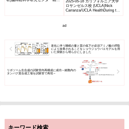
2025-05-18 カリフォルニア大学
疾患動態研究チームの澤田知世
ロサンゼルス校 (UCLA)Nick
研究員(研究当時)、加藤忠史チ...
Carranza/UCLA HealthDuring the
eight-hour...
ad
老化に伴う睡眠の量と質の低下が必須アミノ酸の摂取
により改善されることをショウジョウバエモデルを用
いた実験から明らかにしました
リボソーム生合成の試験管内再構成に成功～細胞内の
タンパク質合成工場を試験管で再現～
キーワード検索