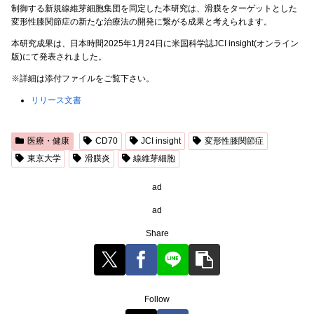
制御する新規線維芽細胞集団を同定した本研究は、滑膜をターゲットとした
変形性膝関節症の新たな治療法の開発に繋がる成果と考えられます。
本研究成果は、日本時間2025年1月24日に米国科学誌JCI insight(オンライン
版)にて発表されました。
※詳細は添付ファイルをご覧下さい。
リリース文書
医療・健康
CD70
JCI insight
変形性膝関節症
東京大学
滑膜炎
線維芽細胞
ad
ad
Share
Follow