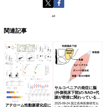
ad
関連記事
サルコペニアの発症に脳
(外側視床下部)の NAD+代
謝が密接に関わっているこ
とを発見 ～サルコペニア
2025-09-24 国立長寿医療研究セ
アテローム性動脈硬化症に
が発症する新しいメカニズ