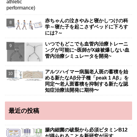
赤ちゃんの泣きやみと寝かしつけの科
学～寝た子を起こさずベッドに下ろす
には?～
いつでもどこでも血管内治療トレーニ
ングが可能に~医師がX線被爆しない血
管内治療シミュレータを開発~
アルツハイマー病脳老人斑の蓄積を始
める新たなAβ分子種「peak 1 Aβ」を
同定〜老人斑蓄積を抑制する新たな認
知症治療法開発に期待〜
最近の投稿
腸内細菌の破裂から必須ビタミンB12
が得られることを新研究が示す