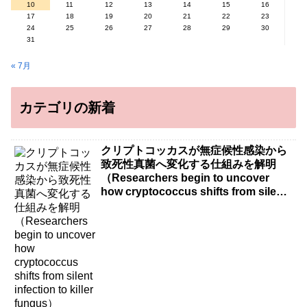
10
11
12
13
14
15
16
17
18
19
20
21
22
23
24
25
26
27
28
29
30
31
« 7月
カテゴリの新着
クリプトコッカスが無症候性感染から
致死性真菌へ変化する仕組みを解明
（Researchers begin to uncover
how cryptococcus shifts from silent
infection to killer fungus）