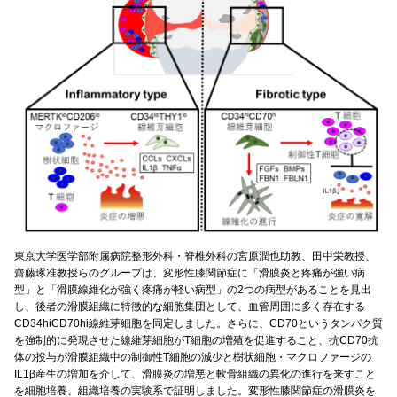
東京大学医学部附属病院整形外科・脊椎外科の宮原潤也助教、田中栄教授、
齋藤琢准教授らのグループは、変形性膝関節症に「滑膜炎と疼痛が強い病
型」と「滑膜線維化が強く疼痛が軽い病型」の2つの病型があることを見出
し、後者の滑膜組織に特徴的な細胞集団として、血管周囲に多く存在する
CD34hiCD70hi線維芽細胞を同定しました。さらに、CD70というタンパク質
を強制的に発現させた線維芽細胞がT細胞の増殖を促進すること、抗CD70抗
体の投与が滑膜組織中の制御性T細胞の減少と樹状細胞・マクロファージの
IL1β産生の増加を介して、滑膜炎の増悪と軟骨組織の異化の進行を来すこと
を細胞培養、組織培養の実験系で証明しました。変形性膝関節症の滑膜炎を