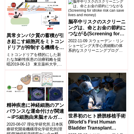
バイオエレクトロニクスセン
の内部を、より深く、より鮮明
サ...
に...
脳卒中リスクのスクリーニ
ングは、命とお金の節約に
つながる(Screening for
異常タンパク質の蓄積が引
stroke risk can save lives
2022-11-09 スウェーデン・リン
き起こす細胞死をミトコン
and money)
ショーピング大学心房細動の体
ドリアが抑制する機構を解
系的なスクリーニングプログラ
明
ミトコンドリアを標的にした新
ムは、世界のどこでも使われて
たな加齢性疾患の治療戦略を提
いない。今回の研究を行った研
唱2019-06-13 東京薬科大学,日
究者は、...
本医療研究開発機構ポイント 小
胞体に局在する分子IRE1α注1
が...
精神疾患に神経細胞のアン
バランスな運命付けが関連
世界初のヒト膀胱移植手術
～iPS細胞由来脳オルガノ
(World’s First Human
イドの研究から～
2020-08-07 理化学研究所,日本医
Bladder Transplant
療研究開発機構理化学研究所(理
Performed at UCLA)
研)脳神経科学研究センター精神