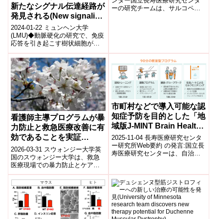
ンター国立長寿医療研究センタ
新たなシグナル伝達経路が
ーの研究チームは、サルコペニ
ムに関する研究が Journal
発見される(New signaling
ア(加齢性筋肉減弱症)の発症に、
of Cachexia, Sarcopenia
脳の外側視床下部における
pathway uncovered,
2024-01-22 ミュンヘン大学
and Muscle誌に掲載され
NAD⁺...
shedding fresh light on
(LMU)◆動脈硬化の研究で、免疫
ました～
応答を引き起こす樹状細胞が生
atherosclerosis)
成するCCL17というシグナリン
グタンパク質が、心血管疾患の
進...
市町村などで導入可能な認
知症予防を目的とした「地
看護師主導プログラムが暴
域版J-MINT Brain Health
力防止と救急医療改善に有
プログラム」を新たに開発
効であることを実証
2025-11-04 長寿医療研究センタ
ー研究所Web要約 の発言:国立長
（Nurse-led programme
2026-03-31 スウォンジー大学英
寿医療研究センターは、自治体
helps prevents violence
国のスウォンジー大学は、救急
が導入可能な新たな**「地域版J-
医療現場での暴力防止とケア向
and improves emergency
MINT Brain H...
上を目的とした看護師主導プロ
care）
グラムの効果を報告した。本プ
ログラム...