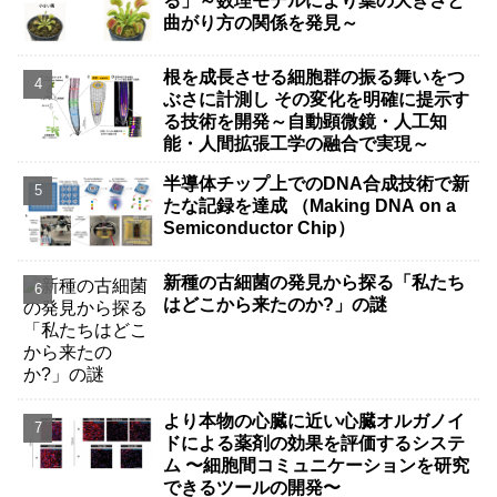
る」～数理モデルにより葉の大きさと
曲がり方の関係を発見～
根を成長させる細胞群の振る舞いをつ
ぶさに計測し その変化を明確に提示す
る技術を開発～自動顕微鏡・人工知
能・人間拡張工学の融合で実現～
半導体チップ上でのDNA合成技術で新
たな記録を達成 （Making DNA on a
Semiconductor Chip）
新種の古細菌の発見から探る「私たち
はどこから来たのか?」の謎
より本物の心臓に近い心臓オルガノイ
ドによる薬剤の効果を評価するシステ
ム 〜細胞間コミュニケーションを研究
できるツールの開発〜