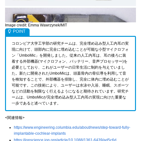
Image credit: Emma Wawrzynek/MIT
コロンビア大学工学部の研究チームは、完全埋め込み型人工内耳の実
現に向けて、頭部内に完全に埋め込むことが可能な小型マイクロフォ
ン「UmboMic」を開発しました。従来の人工内耳は、耳の後ろに装
着する外部機器(マイクロフォン、バッテリー、音声プロセッサー)を
必要としており、これがユーザーの日常生活に制約を与えていまし
た。新たに開発されたUmboMicは、頭蓋骨内の骨伝導を利用して音
を検知することで、外部機器を排除し、完全に体内に埋め込むことが
可能です。この技術により、ユーザーは水泳や入浴、睡眠、スポーツ
などの活動を制限なく行えるようになると期待されています。研究チ
ームは、UmboMicが完全埋め込み型人工内耳の実現に向けた重要な
一歩であると述べています。
<関連情報>
https://www.engineering.columbia.edu/about/news/step-toward-fully-
implantable-cochlear-implants
https://iopscience.iop.org/article/10.1088/1361-6439/ad5c6d