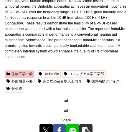
fresh cadaveric human temporal bones.
Results
. When tested in human
temporal bones, the UmboMic apparatus achieves an equivalent input noise
of 32.3 dB SPL over the frequency range 100 Hz–7 kHz, good linearity, and a
flat frequency response to within 10 dB from about 100 Hz–6 kHz.
Conclusion.
These results demonstrate the feasibility of a PVDF-based
microphone when paired with a low-noise amplifier. The reported UmboMic
apparatus is comparable in performance to a conventional hearing aid
microphone.
Significance.
The proof-of-concept UmboMic apparatus is a
promising step towards creating a totally-implantable cochlear implant. A
completely internal system would enhance the quality of life of cochlear
implant users.
生物工学一般
UmboMic
コロンビア大学工学部
外部機器不要
完全埋め込み型人工内耳
聴覚補助デバイス
骨伝導
ad
ad
Share