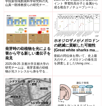
な仕組みの理解に貢献～
学院新領域創成科学研究科の丸
率」「高生存率」導入 ～
イント 導電性高分子と金属から
山真一朗准教授らの研究チーム
成る複合ナノチューブシートを
たんぱく質を用いたがん治
は、光合成を行う緑藻類を細胞
改良し、複数のタンパク質を細
内に共生させるアメーバ
療およびNMR解析への利
胞内に高効率・高生存率で導入
「Mayore...
用を実証～
するた...
ホオジロザメがメガロドン
の絶滅に貢献した可能性
発芽時の幼植物を光による
(Great white sharks may
害から守る新しい遺伝子を
have contributed to
亜鉛の同位体を用いて、史上最
発見
megalodon extinction)
大のサメ、メガロドンの食生活
を調査しましたUsing zinc
2025-09-25 京都大学京都大学の
isotopes, researchers
研究チームは、発芽直後の幼植
investigated...
物が光ストレスから身を守る新
しい遺伝子「ESL1」を発見し
た。通常、暗所で発芽した植物
が地表...