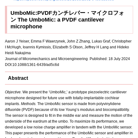
UmboMic:PVDFカンチレバー・マイクロフォ
ン The UmboMic: a PVDF cantilever
microphone
Aaron J Yeiser, Emma F Wawrzynek, John Z Zhang, Lukas Graf, Christopher
I McHugh, Ioannis Kymissis, Elizabeth S Olson, Jeffrey H Lang and Hideko
Heidi Nakajima
Journal of Micromechanics and Microengineering Published: 18 July 2024
DOI:10.1088/1361-6439/ad5c6d
Abstract
Objective.
We present the ‘UmboMic,’ a prototype piezoelectric cantilever
microphone designed for future use with totally-implantable cochlear
implants.
Methods.
The UmboMic sensor is made from polyvinylidene
difluoride (PVDF) because of its low Young’s modulus and biocompatibility.
The sensor is designed to fit in the middle ear and measure the motion of the
underside of the eardrum at the umbo. To maximize its performance, we
developed a low noise charge amplifier in tandem with the UmboMic sensor.
This paper presents the performance of the UmboMic sensor and amplifier in