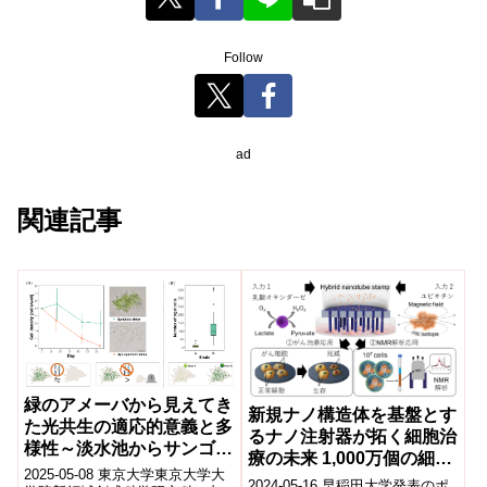
Follow
ad
関連記事
緑のアメーバから見えてき
新規ナノ構造体を基盤とす
た光共生の適応的意義と多
るナノ注射器が拓く細胞治
様性～淡水池からサンゴ礁
療の未来 1,000万個の細胞
まで、光共生成立の普遍的
2025-05-08 東京大学東京大学大
に複数たんぱく質を「高効
2024-05-16 早稲田大学発表のポ