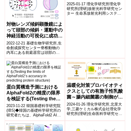
精度の実現～
2025-01-17 理化学研究所理化学
研究所(理研)放射光科学研究セン
ター 生命系放射光利用システム
開発チームの平田 邦生 専任技師
は、大型放射光施設「SPr...
対物レンズ傾斜顕微鏡によ
って頭部の傾斜・運動中の
神経活動の可視化に成功
～頭部の傾きや動きの「方
2022-12-21 基礎生物学研究所,生
向」や「動き方」が異なる
命創成探究センター脊椎動物の
内耳にある前庭器官は頭部の傾
場所の内耳感覚細胞によっ
きや動きを受容します。前庭器
て 受容し分けられること
官には頭部の傾きや振動などの
が明らかに～
直線的...
温暖化対策プロバイオティ
蛋白質構造予測における
クスとしての有胞子性乳酸
AlphaFold2の精度の限界
菌～腸内細菌叢の制御が寒
を検証する(Testing the
冷感受性に関わる因果構造
2024-01-26 理化学研究所,北里大
limits of AlphaFold2’s
2023-11-22 韓国基礎科学研究院
の一端を解明～
学,三菱ケミカル株式会社理化学
accuracy in predicting
(IBS)◆韓国の基礎科学研究所の
研究所(理研)生命医科学研究セン
研究者たちは、AlphaFold2 AIの
protein structure)
ター 粘膜システム研究チームの
タンパク質構造予測の限界を調
宮本 浩邦 客員主管研究員...
査。DNAによっ...