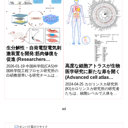
生分解性・自発電型電気刺
激装置を開発:筋肉修復を
促進 (Researchers
Develop Biodegradable,
高度な細胞アトラスが生物
2026-01-19 中国科学院(CAS)中
Self-powered Electrical
国科学院工程プロセス研究所の
医学研究に新たな扉を開く
白碩教授率いる研究チームは、
Stimulator for Muscle
(Advanced cell atlas
重度の骨格筋損傷、とくに大容
Repair)
opens new doors in
2024-04-25 カロリンスカ研究所
量筋欠損の治療を目的とした、
biomedical research)
(KI)カロリンスカ研究所の研究者
完全...
たちは、細胞レベルで人体を洞
察する新しいウェブベースプラ
ットフォームを開発しました。
こ...
ad