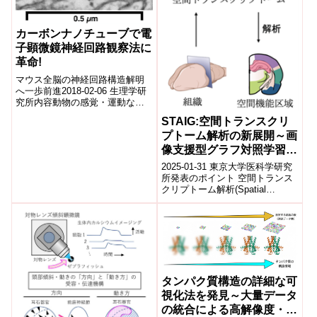
カーボンナノチューブで電
子顕微鏡神経回路観察法に
革命!
マウス全脳の神経回路構造解明
へ一歩前進2018-02-06 生理学研
究所内容動物の感覚・運動など
の多様な情報は、脳内の神経細
STAIG:空間トランスクリ
胞が織りなす「神経回路」で処
プトーム解析の新展開～画
理されて...
像支援型グラフ対照学習を
用いた先進手法の開発と特
2025-01-31 東京大学医科学研究
性解明～
所発表のポイント 空間トランス
クリプトーム解析(Spatial
Transcriptomics, ST)において、
遺伝子...
タンパク質構造の詳細な可
視化法を発見～大量データ
の統合による高解像度・高