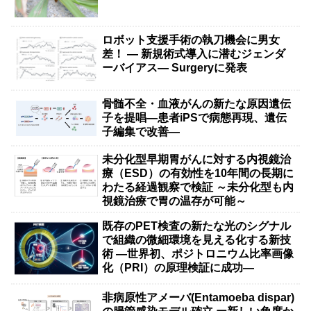
ロボット支援手術の執刀機会に男女
差！ — 新規術式導入に潜むジェンダ
ーバイアス— Surgeryに発表
骨髄不全・血液がんの新たな原因遺伝
子を提唱―患者iPSで病態再現、遺伝
子編集で改善―
未分化型早期胃がんに対する内視鏡治
療（ESD）の有効性を10年間の長期に
わたる経過観察で検証 ～未分化型も内
視鏡治療で胃の温存が可能～
既存のPET検査の新たな光のシグナル
で組織の微細環境を見える化する新技
術 ―世界初、ポジトロニウム比率画像
化（PRI）の原理検証に成功―
非病原性アメーバ(Entamoeba dispar)