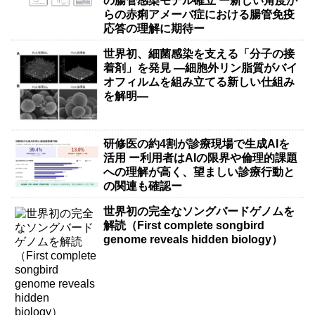
の腸管感染モデル確立 ー新しい角度か
らの赤痢アメーバ症における腸管免疫
応答の理解に期待ー
世界初、細菌感染を支える「分子の接
着剤」を発見 ―細胞外リン脂質がバイ
オフィルムを組み立てる新しい仕組み
を解明―
研修医の約4割が診療現場で生成AIを
活用 ー利用者はAIの限界や倫理的課題
への理解が高く、望ましい診療行動と
の関連も確認ー
世界初の完全なソングバードゲノムを
解読（First complete songbird
genome reveals hidden biology）