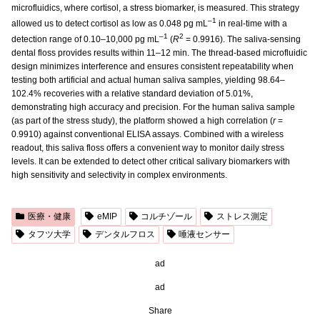
microfluidics, where cortisol, a stress biomarker, is measured. This strategy
–1
allowed us to detect cortisol as low as 0.048 pg mL
in real-time with a
–1
2
detection range of 0.10–10,000 pg mL
(
R
= 0.9916). The saliva-sensing
dental floss provides results within 11–12 min. The thread-based microfluidic
design minimizes interference and ensures consistent repeatability when
testing both artificial and actual human saliva samples, yielding 98.64–
102.4% recoveries with a relative standard deviation of 5.01%,
demonstrating high accuracy and precision. For the human saliva sample
(as part of the stress study), the platform showed a high correlation (
r
=
0.9910) against conventional ELISA assays. Combined with a wireless
readout, this saliva floss offers a convenient way to monitor daily stress
levels. It can be extended to detect other critical salivary biomarkers with
high sensitivity and selectivity in complex environments.
医療・健康
eMIP
コルチゾール
ストレス測定
タフツ大学
デンタルフロス
唾液センサー
ad
ad
Share