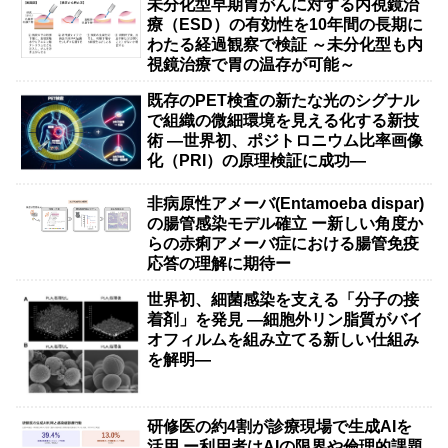
未分化型早期胃がんに対する内視鏡治
療（ESD）の有効性を10年間の長期に
わたる経過観察で検証 ～未分化型も内
視鏡治療で胃の温存が可能～
既存のPET検査の新たな光のシグナル
で組織の微細環境を見える化する新技
術 ―世界初、ポジトロニウム比率画像
化（PRI）の原理検証に成功―
非病原性アメーバ(Entamoeba dispar)
の腸管感染モデル確立 ー新しい角度か
らの赤痢アメーバ症における腸管免疫
応答の理解に期待ー
世界初、細菌感染を支える「分子の接
着剤」を発見 ―細胞外リン脂質がバイ
オフィルムを組み立てる新しい仕組み
を解明―
研修医の約4割が診療現場で生成AIを
活用 ー利用者はAIの限界や倫理的課題