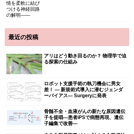
最近の投稿
アリはどう動き回るのか？ 物理学で迫
る探索の仕組み
ロボット支援手術の執刀機会に男女
差！ — 新規術式導入に潜むジェンダ
ーバイアス— Surgeryに発表
骨髄不全・血液がんの新たな原因遺伝
子を提唱―患者iPSで病態再現、遺伝
子編集で改善―