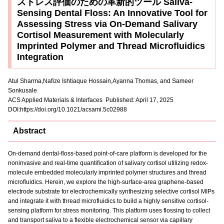
ストレス評価のための革新的ツール Saliva-
Sensing Dental Floss: An Innovative Tool for
Assessing Stress via On-Demand Salivary
Cortisol Measurement with Molecularly
Imprinted Polymer and Thread Microfluidics
Integration
Atul Sharma,Nafize Ishtiaque Hossain,Ayanna Thomas, and Sameer
Sonkusale
ACS Applied Materials & Interfaces Published: April 17, 2025
DOI:https://doi.org/10.1021/acsami.5c02988
Abstract
On-demand dental-floss-based point-of-care platform is developed for the
noninvasive and real-time quantification of salivary cortisol utilizing redox-
molecule embedded molecularly imprinted polymer structures and thread
microfluidics. Herein, we explore the high-surface-area graphene-based
electrode substrate for electrochemically synthesizing selective cortisol MIPs
and integrate it with thread microfluidics to build a highly sensitive cortisol-
sensing platform for stress monitoring. This platform uses flossing to collect
and transport saliva to a flexible electrochemical sensor via capillary