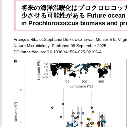
将来の海洋温暖化はプロクロロコッ
少させる可能性がある Future ocean warm
in Prochlorococcus biomass and pro
François Ribalet,Stephanie Dutkiewicz,Erwan Monier & E. Virgi
Nature Microbiology Published:08 September 2025
DOI:
https://doi.org/10.1038/s41564-025-02106-4