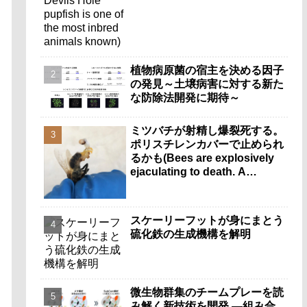
植物病原菌の宿主を決める因子
の発見～土壌病害に対する新た
な防除法開発に期待～
ミツバチが射精し爆裂死する。
ポリスチレンカバーで止められ
るかも(Bees are explosively
ejaculating to death. A
polystyrene cover could help
stop it.)
スケーリーフットが身にまとう
硫化鉄の生成機構を解明
微生物群集のチームプレーを読
み解く新技術を開発 ―組み合