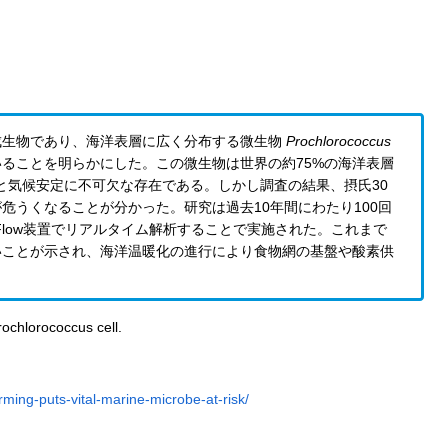
成生物であり、海洋表層に広く分布する微生物
Prochlorococcus
ることを明らかにした。この微生物は世界の約75%の海洋表層
と気候安定に不可欠な存在である。しかし調査の結果、摂氏30
危うくなることが分かった。研究は過去10年間にわたり100回
Flow装置でリアルタイム解析することで実施された。これまで
いことが示され、海洋温暖化の進行により食物網の基盤や酸素供
ing-puts-vital-marine-microbe-at-risk/