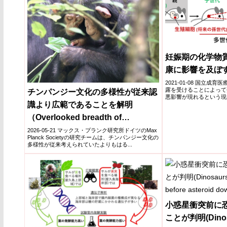
妊娠期の化学物
康に影響を及ぼ
2021-01-08 国立
露を受けることによって
チンパンジー文化の多様性が従来認
悪影響が現れるという現
識より広範であることを解明
かにされつ...
（Overlooked breadth of
chimpanzee culture）
2026-05-21 マックス・プランク研究所ドイツのMax
Planck Societyの研究チームは、チンパンジー文化の
多様性が従来考えられていたよりもはる...
小惑星衝突前に
ことが判明(Dinosa