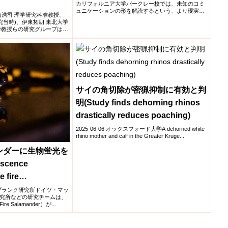
カリフォルニア大学バークレー校では、未知のコミ
ュニケーションの形を解読するという、より現実的
学髙山浩司 理学研究科准教授、
なミッ...
究当時)、伊東拓朗 東北大学
学教授らの研究グループは、
サイの角切除が密猟抑制に有効と判
明(Study finds dehorning rhinos
drastically reduces poaching)
2025-06-06 オックスフォード大学A dehorned white
rhino mother and calf in the Greater Kruge...
ンダーに生物蛍光を
scence
e fire
クス・プランク研究所ドイツ・マッ
究所などの研究チームは、
Salamander）が...