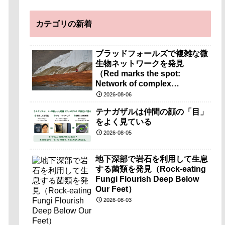
カテゴリの新着
ブラッドフォールズで複雑な微
生物ネットワークを発見
（Red marks the spot:
Network of complex
microbes discovered at
2026-08-06
mysterious Blood Falls）
テナガザルは仲間の顔の「目」
をよく見ている
2026-08-05
地下深部で岩石を利用して生息
する菌類を発見（Rock-eating
Fungi Flourish Deep Below
Our Feet）
2026-08-03