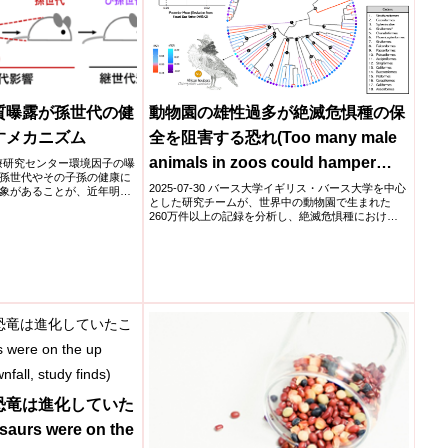
質曝露が孫世代の健
動物園の雄性過多が絶滅危惧種の保
すメカニズム
全を阻害する恐れ(Too many male
animals in zoos could hamper
成育医療研究センター環境因子の曝
孫世代やその子孫の健康に
conservation of endangered
2025-07-30 バース大学イギリス・バース大学を中心
象があることが、近年明ら
とした研究チームが、世界中の動物園で生まれた
species, warn scientists)
260万件以上の記録を分析し、絶滅危惧種における
出生性比(...
恐竜は進化していた
urs were on the