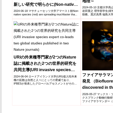
地理～
新しい研究で明らかに(Non-native
2024-05-10 京都大
Plants and Animals Expanding
2024-06-18 マサチューセッツ大学アマースト校Non-
岩田寛之 理学部学生(研
native species (red) are spreading muchfaster tha...
助教、黒沢高秀 福島大
Ranges 100 Times Faster than
海...
Native Species, Finds New
Research Led by UMass Amherst)
URIの外来種専門家が2つのNature
誌に掲載された2つの世界的研究を
共同主導(URI invasive species
ファイアサラマ
expert co-leads two global studies
2024-06-04 ロードアイランド大学(URI)侵入性外来
種の拡散は自然と人々にとっての脅威であり、
発見 （Biofluore
published in two Nature journals)
IPBESが発表したグローバルアセスメントがその証
discovered in th
拠を提...
salamander）
2026-05-27 マッ
クスプランク動物行動研
ファイアサラマンダー（Fire 