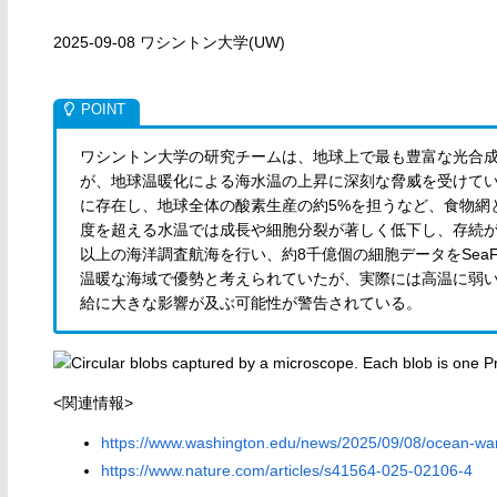
2025-09-08 ワシントン大学(UW)
ワシントン大学の研究チームは、地球上で最も豊富な光合
が、地球温暖化による海水温の上昇に深刻な脅威を受けてい
に存在し、地球全体の酸素生産の約5%を担うなど、食物網
度を超える水温では成長や細胞分裂が著しく低下し、存続が
以上の海洋調査航海を行い、約8千億個の細胞データをSea
温暖な海域で優勢と考えられていたが、実際には高温に弱
給に大きな影響が及ぶ可能性が警告されている。
<関連情報>
https://www.washington.edu/news/2025/09/08/ocean-warm
https://www.nature.com/articles/s41564-025-02106-4