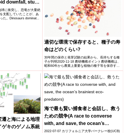
id downfall, study
が地球に衝突し、恐竜が大量絶
を支配していたことが、あ
nosaurs dominat...
適切な環境で保存すると、種子の寿
命はどのくらい?
30年間の保存と発芽試験の結果から、長持ちする種
子が判明2020-11-18 農研機構ポイント農研機構は、
昭和60年から農業上重要な植物の種子等を保存する
ジーン...
海で最も賢い捕食者と会話し、救う
ための競争(A race to converse
変遷と海による地理
with, and save, the ocean’s
イゲキのゲノム系統
brainiest eco-predators)
2022-07-07 カリフォルニア大学バークレー校(UCB)