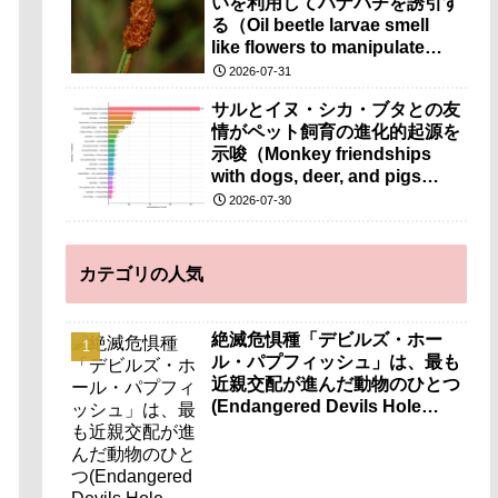
いを利用してハナバチを誘引す
る（Oil beetle larvae smell
like flowers to manipulate
bees）
2026-07-31
サルとイヌ・シカ・ブタとの友
情がペット飼育の進化的起源を
示唆（Monkey friendships
with dogs, deer, and pigs
offer clues to the
2026-07-30
evolutionary origins of pet-
keeping）
カテゴリの人気
絶滅危惧種「デビルズ・ホー
ル・パプフィッシュ」は、最も
近親交配が進んだ動物のひとつ
(Endangered Devils Hole
pupfish is one of the most
inbred animals known)