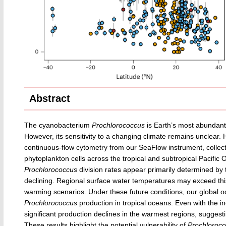
Abstract
The cyanobacterium
Prochlorococcus
is Earth’s most abundant
However, its sensitivity to a changing climate remains unclea
continuous-flow cytometry from our SeaFlow instrument, collecti
phytoplankton cells across the tropical and subtropical Pacific 
Prochlorococcus
division rates appear primarily determined by 
declining. Regional surface water temperatures may exceed thi
warming scenarios. Under these future conditions, our global
Prochlorococcus
production in tropical oceans. Even with the i
significant production declines in the warmest regions, sugges
These results highlight the potential vulnerability of
Prochloroc