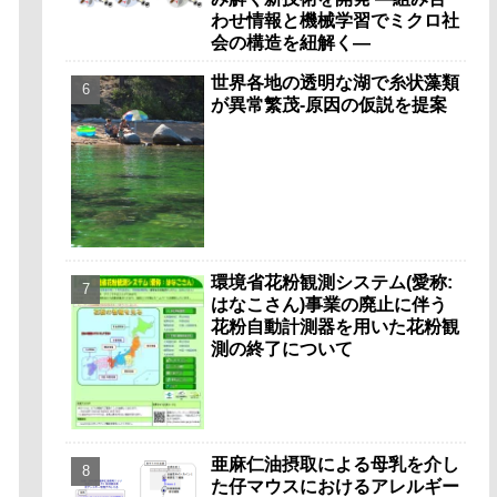
わせ情報と機械学習でミクロ社
会の構造を紐解く―
世界各地の透明な湖で糸状藻類
が異常繁茂-原因の仮説を提案
環境省花粉観測システム(愛称:
はなこさん)事業の廃止に伴う
花粉自動計測器を用いた花粉観
測の終了について
亜麻仁油摂取による母乳を介し
た仔マウスにおけるアレルギー