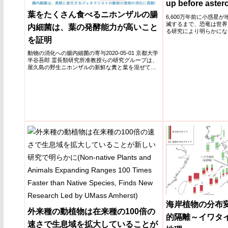
up before astero
葉をたくさん食べるニホンザルの腸
finds)
6,600万年前に小惑星
滅するまで、恐竜は世界
内細菌は、葉の発酵能力が高いこと
る研究により明らかになった。Di
を証明
動物の消化への腸内細菌の寄与2020-05-01 京都大学
半谷吾郎 霊長類研究所准教授らの研究グループは、
屋久島の野生ニホンザルの新鮮な糞と葉を混ぜて試
験管内で...
海岸植物の分布
外来種の動植物は在来種の100倍の
的隔離～イワタ
速さで生息域を拡大していることが