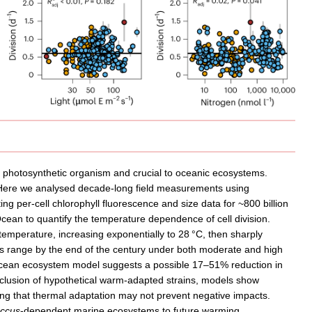
 photosynthetic organism and crucial to oceanic ecosystems.
r. Here we analysed decade-long field measurements using
ng per-cell chlorophyll fluorescence and size data for ~800 billion
Ocean to quantify the temperature dependence of cell division.
temperature, increasing exponentially to 28 °C, then sharply
s range by the end of the century under both moderate and high
 ocean ecosystem model suggests a possible 17–51% reduction in
nclusion of hypothetical warm-adapted strains, models show
ting that thermal adaptation may not prevent negative impacts.
occus
-dependent marine ecosystems to future warming.