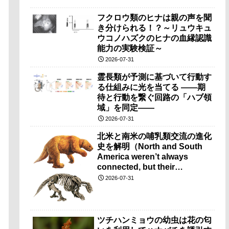
フクロウ類のヒナは親の声を聞
き分けられる！？～リュウキュ
ウコノハズクのヒナの血縁認識
能力の実験検証～
2026-07-31
霊長類が予測に基づいて行動す
る仕組みに光を当てる ――期
待と行動を繋ぐ回路の「ハブ領
域」を同定――
2026-07-31
北米と南米の哺乳類交流の進化
史を解明（North and South
America weren’t always
connected, but their
mammals still found a way to
2026-07-31
intermingle）
ツチハンミョウの幼虫は花の匂