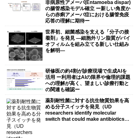
非病原性アメーバ(Entamoeba dispar)
の腸管感染モデル確立 ー新しい角度か
らの赤痢アメーバ症における腸管免疫
応答の理解に期待ー
世界初、細菌感染を支える「分子の接
着剤」を発見 ―細胞外リン脂質がバイ
オフィルムを組み立てる新しい仕組み
を解明―
研修医の約4割が診療現場で生成AIを
活用 ー利用者はAIの限界や倫理的課題
への理解が高く、望ましい診療行動と
の関連も確認ー
薬剤耐性菌に対する抗生物質効果を高
める分子スイッチを発見（UD
researchers identify molecular
switch that could make antibiotics
more effective against drug-resistant
bacteria）