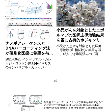
の心の実態調査を行いました。
全国26医療機関が参加した本調
査で、コロナ流行前の2019年度
と比較し、2020年度では神経性
食欲不振(神経性やせ症)の初診外
来患者数が約1.6倍、新入院者数
が約1.4倍に増加していたことが
判明しました。コロナ禍でのス
小児がんを対象としたニボ
トレスや不安が影響していると
ルマブの医師主導治験結果
推測されます。
を基に古典的ホジキンリン
ナノポアシーケンスと
パ腫の小児用法・用量が国
小児がん患者を対象とした医師
DNAバーコーディング法
内初承認
主導治験(第I相試験)の結果を基
が個別化医療に希望を与え
に、成人では承認済みの「再発
又は難治性の古典的ホジキンリ
る(Nanopore sequencing
2023-09-25 インペリアル・カレ
ンパ腫」に対するニボルマブ(オ
and DNA barcoding
ッジ・ロンドン(ICL)◆イギリス
プジーボ®点滴静注)の小児用
のインペリアル・カレッジ・ロ
method gives hope of
法・用量が日本で初めて承認さ
ンドンの科学者とオックスフォ
personalised medicine)
れた。
ード・ナノポア・テクノロジー
ズ...
ad
母乳育児において、タイミングが重要な要素であるこ
とが研究で判明(When It Comes to Breastfeeding,
Study Shows Timing Is an Important Consideration)