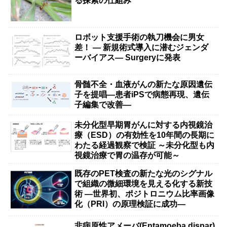
る探索の仕組み
ロボット支援手術の執刀機会に男女
差！ — 新規術式導入に潜むジェンダ
ーバイアス— Surgeryに発表
骨髄不全・血液がんの新たな原因遺伝
子を提唱―患者iPSで病態再現、遺伝
子編集で改善―
未分化型早期胃がんに対する内視鏡治
療（ESD）の有効性を10年間の長期に
わたる経過観察で検証 ～未分化型も内
視鏡治療で胃の温存が可能～
既存のPET検査の新たな光のシグナル
で組織の微細環境を見える化する新技
術 ―世界初、ポジトロニウム比率画像
化（PRI）の原理検証に成功―
非病原性アメーバ(Entamoeba dispar)