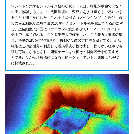
ワシントン大学セントルイス校の研究チームは、細胞が単独ではなく
集団で協調することで、周囲環境の「深部」をより遠くまで感知でき
ることを明らかにした。これを「深部メカノセンシング」と呼び、通
常の異常細胞が単独で最大10マイクロメートル先を感知できるのに対
し、上皮細胞の集団はコラーゲンを変形させて100マイクロメートル
先まで「感じ取れる」ことをモデルで確認した。この能力は細胞の集
合と移動の2段階で発揮され、移動や拡散の方向性を決定する。がん
細胞はこの超感覚を利用して腫瘍環境を抜け出し、軟らかい組織でも
移動可能になるとされ、研究チームは今後その制御因子を特定するこ
とで新たながん治療標的になる可能性を示している。成果は
PNAS
に掲載された。