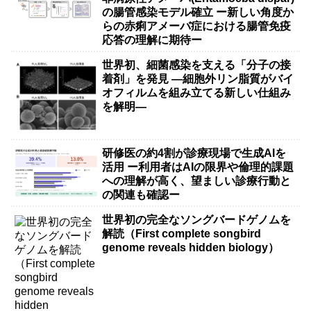
の腸管感染モデル確立 ー新しい角度か
らの赤痢アメーバ症における腸管免疫
応答の理解に期待ー
世界初、細菌感染を支える「分子の接
着剤」を発見 ―細胞外リン脂質がバイ
オフィルムを組み立てる新しい仕組み
を解明―
研修医の約4割が診療現場で生成AIを
活用 ー利用者はAIの限界や倫理的課題
への理解が高く、望ましい診療行動と
の関連も確認ー
世界初の完全なソングバードゲノムを
解読（First complete songbird
genome reveals hidden biology）