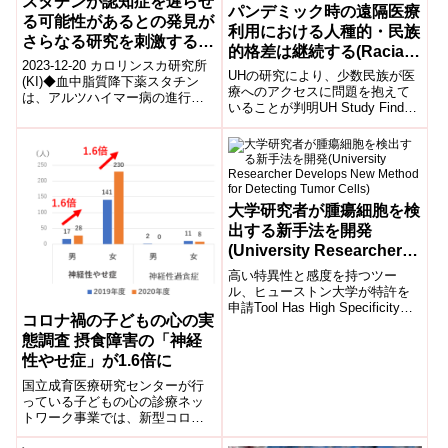
スタチンが認知症を遅らせ
パンデミック時の遠隔医療
る可能性があるとの発見が
利用における人種的・民族
さらなる研究を刺激する
的格差は継続する(Racial
(Finding that statins
2023-12-20 カロリンスカ研究所
and Ethnic Disparities in
UHの研究により、少数民族が医
could slow dementia
(KI)◆血中脂質降下薬スタチン
Telemedicine Usage
療へのアクセスに問題を抱えて
は、アルツハイマー病の進行を
stimulates further
いることが判明UH Study Finds
Persist During
一部の患者において少なくとも
research)
Minorities Dealing with Acces...
遅らせる可能性がある、という
Pandemic)
新し...
大学研究者が腫瘍細胞を検
出する新手法を開発
(University Researcher
Develops New Method
高い特異性と感度を持つツー
for Detecting Tumor
ル、ヒューストン大学が特許を
申請Tool Has High Specificity
Cells)
コロナ禍の子どもの心の実
and Sensitivity, Universi...
態調査 摂食障害の「神経
性やせ症」が1.6倍に
国立成育医療研究センターが行
っている子どもの心の診療ネッ
トワーク事業では、新型コロナ
ウイルス感染症流行下の子ども