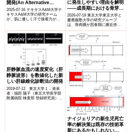
に発生しやすい理由を解明
開発(An Alternative
――成長期における骨芽細
Adhesive for Wearable
2025-07-16 テキサスA&M大学テ
胞の増殖活性化とDNA損
Medical Devices)
キサスA&M大学の研究チーム
2026-07-19 東京大学東京大学と
が、肌に優しく汗で接着力が増
傷応答の破綻により骨肉腫
慶應義塾大学の研究グループ
す新しい水性ポリエレクトロラ
は、骨肉腫が思春期に膝近傍の
が発生することを発見――
イト複合体(PEC)接着剤を開
長管骨骨幹端で発生しやすい理
発。...
由を解明した。成長期の骨幹端
には、成長...
肝静脈血流の速度変化（肝
静脈波形）を数値化した新
しい肝線維化診断法の開発
2019-07-12 東京大学１．発表
者：揃田 陽子（東京大学医学部
附属病院 検査部 登録研究員）中
塚 拓馬（東京大学医学部附属病
院 消化器内科 助教）佐藤 雅...
ナイジェリアの新生児死亡
率の解決策は既存の技術革
新にあるかもしれない