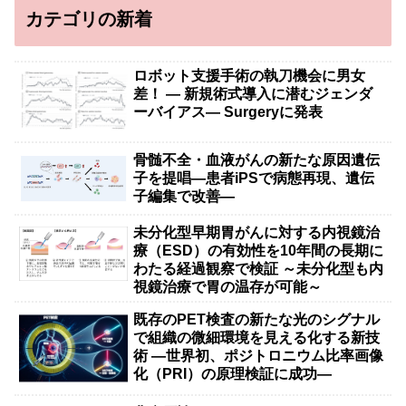
カテゴリの新着
ロボット支援手術の執刀機会に男女
差！ — 新規術式導入に潜むジェンダ
ーバイアス— Surgeryに発表
骨髄不全・血液がんの新たな原因遺伝
子を提唱―患者iPSで病態再現、遺伝
子編集で改善―
未分化型早期胃がんに対する内視鏡治
療（ESD）の有効性を10年間の長期に
わたる経過観察で検証 ～未分化型も内
視鏡治療で胃の温存が可能～
既存のPET検査の新たな光のシグナル
で組織の微細環境を見える化する新技
術 ―世界初、ポジトロニウム比率画像
化（PRI）の原理検証に成功―