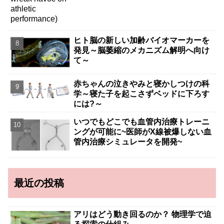
ヒト脳の新しい加齢バイオマーカーを
発見～脳萎縮のメカニズム解明へ向け
て～
赤ちゃんの泣きやみと寝かしつけの科
学～寝た子を起こさずベッドに下ろす
には?～
いつでもどこでも血管内治療トレーニ
ングが可能に~医師がX線被爆しない血
管内治療シミュレータを開発~
最近の投稿
アリはどう動き回るのか？ 物理学で迫