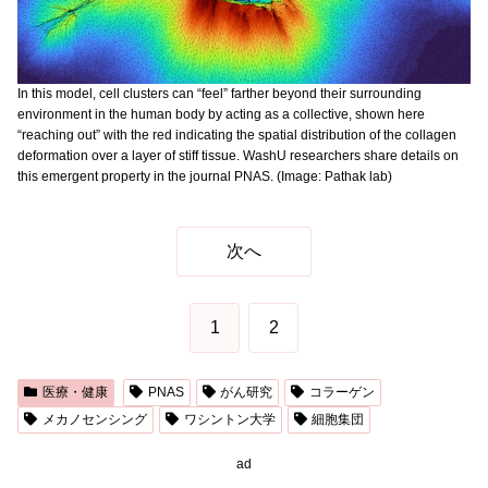
In this model, cell clusters can “feel” farther beyond their surrounding
environment in the human body by acting as a collective, shown here
“reaching out” with the red indicating the spatial distribution of the collagen
deformation over a layer of stiff tissue. WashU researchers share details on
this emergent property in the journal PNAS. (Image: Pathak lab)
次へ
1
2
医療・健康
PNAS
がん研究
コラーゲン
メカノセンシング
ワシントン大学
細胞集団
ad