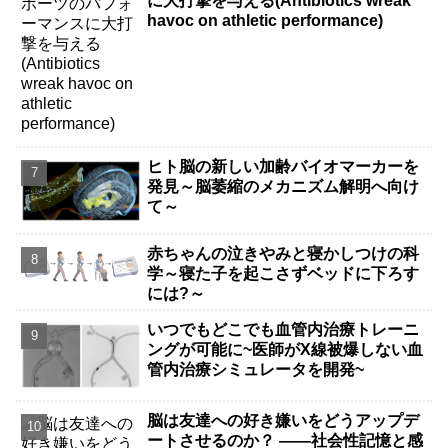
に大打撃を与える(Antibiotics wreak
havoc on athletic performance)
ヒト脳の新しい加齢バイオマーカーを
発見～脳萎縮のメカニズム解明へ向け
て～
赤ちゃんの泣きやみと寝かしつけの科
学～寝た子を起こさずベッドに下ろす
には?～
いつでもどこでも血管内治療トレーニ
ングが可能に~医師がX線被爆しない血
管内治療シミュレータを開発~
脳は友達への好き嫌いをどうアップデ
ートさせるのか？ ――社会性記憶と感