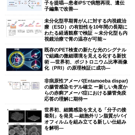
子を提唱―患者iPSで病態再現、遺伝
子編集で改善―
未分化型早期胃がんに対する内視鏡治
療（ESD）の有効性を10年間の長期に
わたる経過観察で検証 ～未分化型も内
視鏡治療で胃の温存が可能～
既存のPET検査の新たな光のシグナル
で組織の微細環境を見える化する新技
術 ―世界初、ポジトロニウム比率画像
化（PRI）の原理検証に成功―
非病原性アメーバ(Entamoeba dispar)
の腸管感染モデル確立 ー新しい角度か
らの赤痢アメーバ症における腸管免疫
応答の理解に期待ー
世界初、細菌感染を支える「分子の接
着剤」を発見 ―細胞外リン脂質がバイ
オフィルムを組み立てる新しい仕組み
を解明―