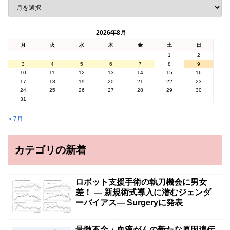
2026年8月
月
火
水
木
金
土
日
1
2
3
4
5
6
7
8
9
10
11
12
13
14
15
16
17
18
19
20
21
22
23
24
25
26
27
28
29
30
31
« 7月
カテゴリの新着
ロボット支援手術の執刀機会に男女
差！ — 新規術式導入に潜むジェンダ
ーバイアス— Surgeryに発表
骨髄不全・血液がんの新たな原因遺伝