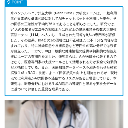
米ペンシルベニア州立大学（Penn State）の研究チームは、一般利用
者が日常的な健康相談に対してAIチャットボットを利用した場合、そ
の回答の正確性が平均約76％であることを明らかにした。研究では、
34人の参加者が212件の実際または想定上の健康相談を複数の大規模
言語モデル（LLM）へ入力し、生成された回答を9人の専門医が評価
した。その結果、約4分の1の回答には不正確または不十分な内容が含
まれており、特に神経疾患や皮膚疾患など専門性の高い分野では誤答
が目立った。一方で、AIは一般的な健康情報の提供や初期的な相談支
援には一定の有用性を示した。研究者らは、AIが医師を代替するので
はなく、医療専門家の支援ツールとして活用される方が安全で効果的
だと指摘している。また、医療知識データベースを組み合わせた検索
拡張生成（RAG）技術によって回答品質の向上も期待されるが、現時
点では利用者がAIの回答を過信するリスクがあると警告している。本
研究は、医療分野における生成AI活用の可能性と限界を実社会データ
に基づいて評価した重要な成果である。