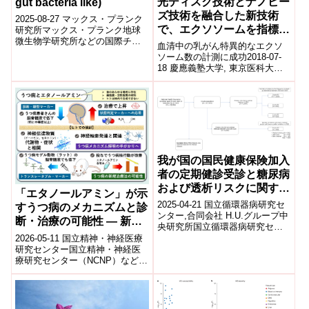
光ディスク技術とナノビー
gut bacteria like)
ズ技術を融合した新技術
2025-08-27 マックス・プランク
で、エクソソームを指標と
研究所マックス・プランク地球
微生物学研究所などの国際チー
した疾患診断の実現へ
血清中の乳がん特異的なエクソ
ムは、腸内細菌がどのように環
ソーム数の計測に成功2018-07-
境シグナルを感知し生存戦略に
18 慶應義塾大学, 東京医科大学,
利用する...
株式会社JVCケンウッド, 日本医
療研究開発機構慶應義塾大...
我が国の国民健康保険加入
者の定期健診受診と糖尿病
および透析リスクに関する
「エタノールアミン」が示
新たな研究知見
2025-04-21 国立循環器病研究セ
すうつ病のメカニズムと診
ンター,合同会社 H.U.グループ中
断・治療の可能性 ― 新規
央研究所国立循環器病研究セン
バイオマーカーや新しい治
ターの研究によると、国民健康
2026-05-11 国立精神・神経医療
療法開発への道 ―
保険加入者の定期健診受診
研究センター国立精神・神経医
は、...
療研究センター（NCNP）などの
研究グループは、脳脊髄液中の
エタノールアミン濃度低下が大
うつ...