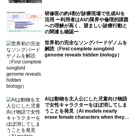
研修医の約4割が診療現場で生成AIを
活用 ー利用者はAIの限界や倫理的課題
への理解が高く、望ましい診療行動と
の関連も確認ー
世界初の完全なソングバードゲノムを
解読（First complete songbird
genome reveals hidden biology）
AIは動物を主人公にした児童向け物語
で女性キャラクターをほぼ消してしま
うことを発見（AI models nearly
erase female characters when they
write kids stories about animals）