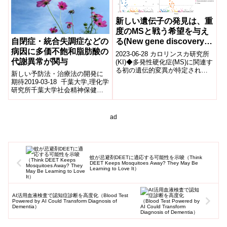
新しい遺伝子の発見は、重
度のMSと戦う希望を与え
自閉症・統合失調症などの
る(New gene discovery
病因に多価不飽和脂肪酸の
gives hope of fighting
2023-06-28 カロリンスカ研究所
代謝異常が関与
severe MS)
(KI)◆多発性硬化症(MS)に関連す
る初の遺伝的変異が特定され、
新しい予防法・治療法の開発に
病気の重症度と関連しているこ
期待2019-03-18 千葉大学,理化学
とがNature誌の新しい...
研究所千葉大学社会精神保健教
育研究センターの橋本謙二教授
（神経科学）、大学院医学薬学
府博...
ad
蚊が忌避剤DEETに適応する可能性を示唆（Think
DEET Keeps Mosquitoes Away? They May Be
Learning to Love It）
AI活用血液検査で認知症診断を高度化（Blood Test
Powered by AI Could Transform Diagnosis of
Dementia）