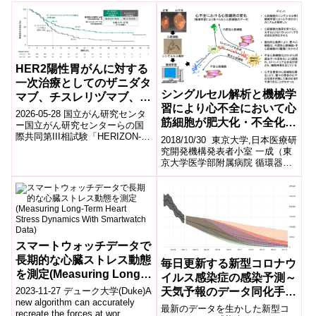
HER2陽性胃がんに対する
一次治療としてのザニダタ
シングルセル解析と機械学
マブ、チスレリヅマブ、化
習により心不全において心
学療法の併用が生存期間を
2026-05-28 国立がん研究センタ
筋細胞が肥大化・不全化す
有意に延長
ー国立がん研究センターらの国
るメカニズム（心筋リモデ
際共同第III相試験「HERIZON-
2018/10/30 東京大学,日本医療研
GEA-01」により、HER2陽性の
リング機構）を解明
究開発機構発表者小室 一成（東
切除不能・転移性胃...
京大学医学部附属病院 循環器内
科／東京大学大学院医学系研究
科 教授）油谷 浩幸（東京大...
スマートウォッチデータで
長期的な心臓ストレス動態
毎日更新する新型コロナウ
を測定(Measuring Long-
イルス感染症の感染予測～
Term Heart Stress
天気予報のデータ同化手法
2023-11-27 デューク大学(Duke)A
Dynamics With
new algorithm can accurately
を応用～
最新のデータを生かした新型コ
recreate the forces at wor...