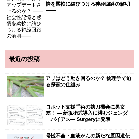
情を柔軟に結びつける神経回路の解明
――
最近の投稿
アリはどう動き回るのか？ 物理学で迫
る探索の仕組み
ロボット支援手術の執刀機会に男女
差！ — 新規術式導入に潜むジェンダ
ーバイアス— Surgeryに発表
骨髄不全・血液がんの新たな原因遺伝