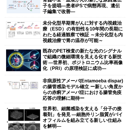
子を提唱―患者iPSで病態再現、遺伝
子編集で改善―
未分化型早期胃がんに対する内視鏡治
療（ESD）の有効性を10年間の長期に
わたる経過観察で検証 ～未分化型も内
視鏡治療で胃の温存が可能～
既存のPET検査の新たな光のシグナル
で組織の微細環境を見える化する新技
術 ―世界初、ポジトロニウム比率画像
化（PRI）の原理検証に成功―
非病原性アメーバ(Entamoeba dispar)
の腸管感染モデル確立 ー新しい角度か
らの赤痢アメーバ症における腸管免疫
応答の理解に期待ー
世界初、細菌感染を支える「分子の接
着剤」を発見 ―細胞外リン脂質がバイ
オフィルムを組み立てる新しい仕組み
を解明―