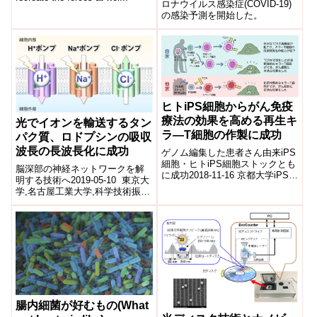
Smartwatch Data)
ロナウイルス感染症(COVID-19)
の感染予測を開始した。
ヒトiPS細胞からがん免疫
療法の効果を高める再生キ
光でイオンを輸送するタン
ラ―T細胞の作製に成功
パク質、ロドプシンの吸収
波長の長波長化に成功
ゲノム編集した患者さん由来iPS
細胞・ヒトiPS細胞ストックとも
脳深部の神経ネットワークを解
に成功2018-11-16 京都大学iPS細
明する技術へ2019-05-10 東京大
胞研究所 ,日本医療研究開発機構
学,名古屋工業大学,科学技術振興
ポイント ヒトT細胞...
機構ポイント 脳科学研究分野で
用いられる、光でイオンを輸
送...
腸内細菌が好むもの(What