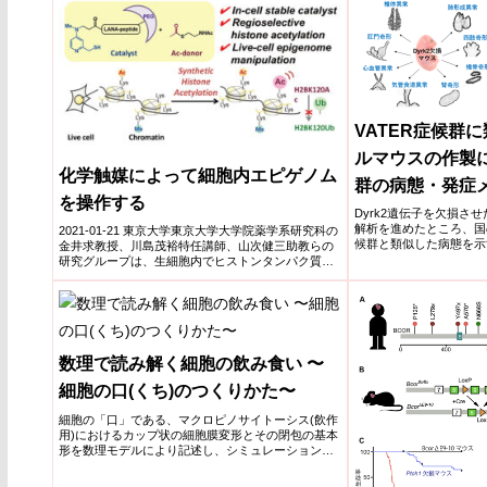
VATER症候群
ルマウスの作製に
化学触媒によって細胞内エピゲノム
群の病態・発症
を操作する
期待~
Dyrk2遺伝子を欠損さ
解析を進めたところ、国の
2021-01-21 東京大学東京大学大学院薬学系研究科の
候群と類似した病態を示
金井求教授、川島茂裕特任講師、山次健三助教らの
Dyrk2欠損マウスがVA
研究グループは、生細胞内でヒストンタンパク質中
ニズムを解明する新規の
の狙ったリ...
法・治療法の開発に繋が
数理で読み解く細胞の飲み食い 〜
細胞の口(くち)のつくりかた〜
細胞の「口」である、マクロピノサイトーシス(飲作
用)におけるカップ状の細胞膜変形とその閉包の基本
形を数理モデルにより記述し、シミュレーションに
はじめて成功した。カップ形成とその閉包は、反応
拡散ダイナミクスによるパターン形成から説明でき