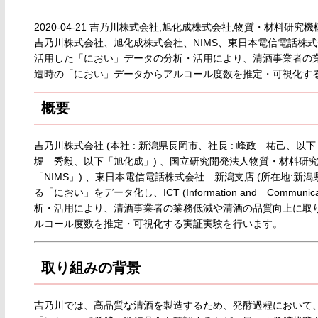
2020-04-21 吉乃川株式会社,旭化成株式会社,物質・材料研
吉乃川株式会社、旭化成株式会社、NIMS、東日本電信電話株
活用した「におい」データの分析・活用により、清酒事業者の
造時の「におい」データからアルコール度数を推定・可視化す
概要
吉乃川株式会社 (本社 : 新潟県長岡市、社長 : 峰政 祐己、以下
堀 秀毅、以下「旭化成」) 、国立研究開発法人物質・材料研究機構
「NIMS」) 、東日本電信電話株式会社 新潟支店 (所在地:新潟
る「におい」をデータ化し、ICT (Information and Commun
析・活用により、清酒事業者の業務低減や清酒の品質向上に取
ルコール度数を推定・可視化する実証実験を行います。
取り組みの背景
吉乃川では、高品質な清酒を製造するため、発酵過程において