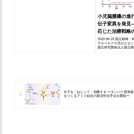
ることが明らかになった。
小児脳腫瘍の進
伝子変異を発見
応じた治療戦略
2020-08-20 国立精
デルベルク小児がんセン
国立研究開発法人国立精
(NCN...
分子を「ねじって」切断する 〜タンパク質骨格
をつくるアミド結合の新活性化手法を開拓〜