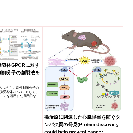
容体GPCRに対す
制御分子の創製法を
りながら、活性制御分子の
膜受容体GPCRに対して、
マー」を活用した汎用的な活
した。GPCRの内在性リガ
受容体の活性を制御するユ
創製に成功した。
癌治療に関連した心臓障害を防ぐタ
ンパク質の発見(Protein discovery
could help prevent cancer