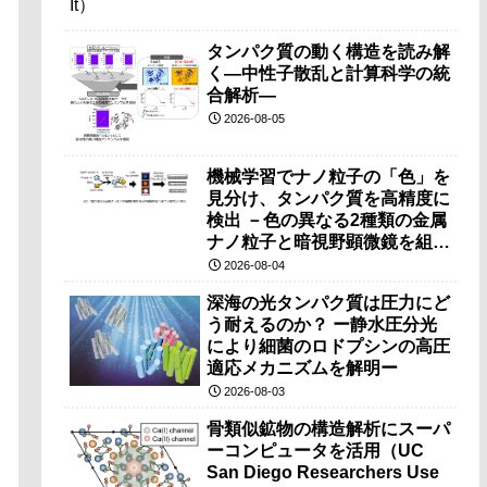
タンパク質の動く構造を読み解
く―中性子散乱と計算科学の統
合解析―
2026-08-05
機械学習でナノ粒子の「色」を
見分け、タンパク質を高精度に
検出 －色の異なる2種類の金属
ナノ粒子と暗視野顕微鏡を組み
合わせ、従来法では難しかった
2026-08-04
抗体タンパク質などの大きな分
深海の光タンパク質は圧力にど
子の検出を実現－
う耐えるのか？ ー静水圧分光
により細菌のロドプシンの高圧
適応メカニズムを解明ー
2026-08-03
骨類似鉱物の構造解析にスーパ
ーコンピュータを活用（UC
San Diego Researchers Use