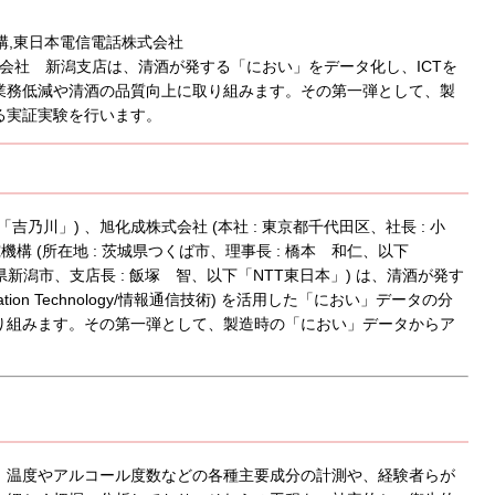
究機構,東日本電信電話株式会社
式会社 新潟支店は、清酒が発する「におい」をデータ化し、ICTを
業務低減や清酒の品質向上に取り組みます。その第一弾として、製
る実証実験を行います。
「吉乃川」) 、旭化成株式会社 (本社 : 東京都千代田区、社長 : 小
 (所在地 : 茨城県つくば市、理事長 : 橋本 和仁、以下
県新潟市、支店長 : 飯塚 智、以下「NTT東日本」) は、清酒が発す
ication Technology/情報通信技術) を活用した「におい」データの分
り組みます。その第一弾として、製造時の「におい」データからア
、温度やアルコール度数などの各種主要成分の計測や、経験者らが