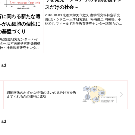
スだけの社会～
2018-10-03 京都大学矢代敏久 農学研究科特定研究
行に関わる新たな遺
員(現・シドニー大学研究員)、松浦健二 同教授、小
―がん細胞の個性に
林和也 フィールド科学教育研究センター講師らの研
究グ...
の基盤づくり
神・神経医療研究センター,ハイ
ター,日本医療研究開発機構
神・神経医療研究センター
ad
細胞画像のわずかな特徴の違いの見分け方を教
えてくれるAIの開発に成功
ad