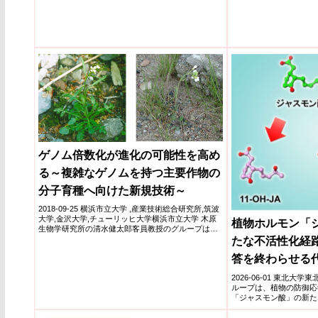
ゲノム倍数化が進化の可能性を高め
る～複雑なゲノムを持つ主要作物の
分子育種へ向けた新規技術～
2018-09-25 横浜市立大学 ,産業技術総合研究所,筑波
大学,金沢大学,チューリッヒ大学横浜市立大学 木原
植物ホルモン「
生物学研究所の清水健太郎客員教授のグループは、
産...
たな不活性化経路
答を終わらせる
る長年の定説を
2026-06-01 東北
ループは、植物の防御応
「ジャスモン酸」の新た
た。植物は傷...