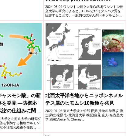
treatment-related heart damage)
2024-06-04 ワシントン州立大学(WSU)ワシントン州
立大学の研究によると、CDK7というタンパク質を
阻害することで、一般的な抗がん剤ドキソルビシン
によ...
北西太平洋各地からニッポンネメル
ジャスモン酸」の新
テス属のヒモムシ10新種を発見
を発見 ―防御応
代謝の仕組みに関す
2022-07-26 東京大学波々伯部 夏美(生物科学専攻 博
士課程)柁原 宏(北海道大学 教授)自見 直人(名古屋大
更新―
大学東北大学と北海道大学の研究グ
学 助教)Alexei V. Cherny...
答を制御する植物ホルモン
な不活性化経路を発見し