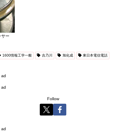
ンサー
1600情報工学一般
吉乃川
旭化成
東日本電信電話
ad
ad
Follow
ad