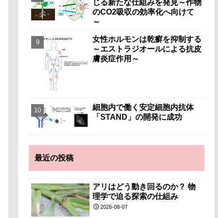
じる新たな仕組みを発見～作物
のCO2吸収の効率化へ向けて
～
女性ホルモンは乾癬を抑制する
～エストラジオールによる抗皮
膚炎症作用～
細胞内で働く安定細胞内抗体
「STAND」の開発に成功
最近の投稿
アリはどう動き回るのか？ 物
理学で迫る探索の仕組み
2026-08-07