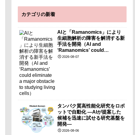
カテゴリの新着
AIと「Ramanomics」により
生細胞解析の障害を解消する新
手法を開発（AI and
‘Ramanomics’ could
eliminate a major obstacle to
2026-08-07
studying living cells）
タンパク質高性能化研究をロボ
ットで自動化 ―AIが提案した
候補を迅速に試せる研究基盤を
開発―
2026-08-06