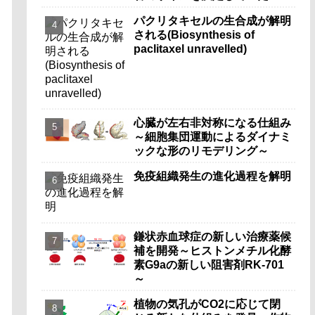
パクリタキセルの生合成が解明
される(Biosynthesis of
paclitaxel unravelled)
心臓が左右非対称になる仕組み
～細胞集団運動によるダイナミ
ックな形のリモデリング～
免疫組織発生の進化過程を解明
鎌状赤血球症の新しい治療薬候
補を開発～ヒストンメチル化酵
素G9aの新しい阻害剤RK-701
～
植物の気孔がCO2に応じて閉