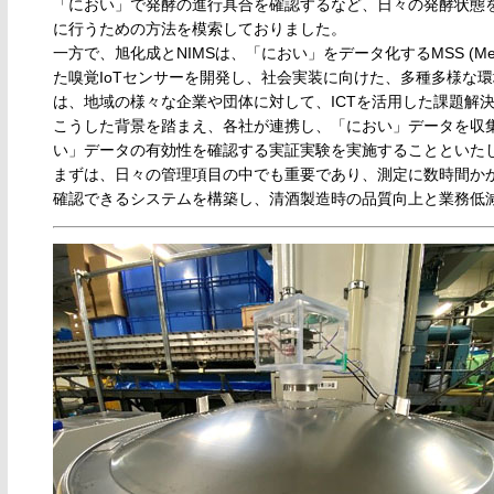
「におい」で発酵の進行具合を確認するなど、日々の発酵状態
に行うための方法を模索しておりました。
一方で、旭化成とNIMSは、「におい」をデータ化するMSS (Membrane
た嗅覚IoTセンサーを開発し、社会実装に向けた、多種多様な
は、地域の様々な企業や団体に対して、ICTを活用した課題解
こうした背景を踏まえ、各社が連携し、「におい」データを収集
い」データの有効性を確認する実証実験を実施することといた
まずは、日々の管理項目の中でも重要であり、測定に数時間か
確認できるシステムを構築し、清酒製造時の品質向上と業務低