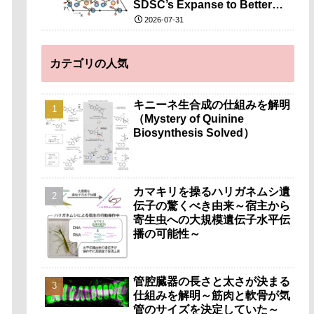
SDSC’s Expanse to Better
Understand Bone-Like
2026-07-31
Minerals）
カテゴリの人気
キニーネ生合成の仕組みを解明
（Mystery of Quinine
Biosynthesis Solved）
カマキリを操るハリガネムシ遺
伝子の驚くべき由来～宿主から
寄生虫への大規模遺伝子水平伝
播の可能性～
管腔臓器の長さと太さが決まる
仕組みを解明～筋肉と軟骨が気
管のサイズを決定していた～