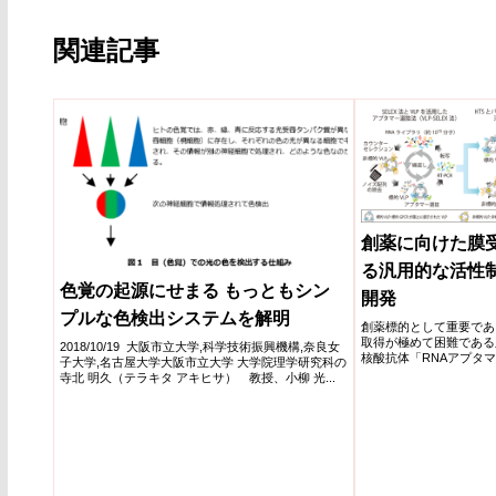
関連記事
創薬に向けた膜受
る汎用的な活性
色覚の起源にせまる もっともシン
開発
プルな色検出システムを解明
創薬標的として重要であ
取得が極めて困難である
2018/10/19 大阪市立大学,科学技術振興機構,奈良女
核酸抗体「RNAアプタ
子大学,名古屋大学大阪市立大学 大学院理学研究科の
性制御分子創製法を開発
寺北 明久（テラキタ アキヒサ） 教授、小柳 光...
ンド結合状態に依存して
ニークな新規核酸分子の