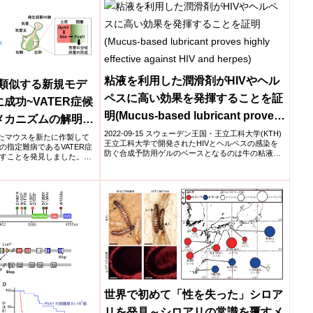
粘液を利用した潤滑剤がHIVやヘル
に類似する新規モデ
ペスに高い効果を発揮することを証
成功~VATER症候
明(Mucus-based lubricant proves
メカニズムの解明に
highly effective against HIV and
2022-09-15 スウェーデン王国・王立工科大学(KTH)
せたマウスを新たに作製して
王立工科大学で開発されたHIVとヘルペスの感染を
指定難病であるVATER症
herpes)
防ぐ合成予防用ゲルのベースとなるのは牛の粘液で
すことを発見しました。
ある...
TER症候群の病態・発症メカ
有用なモデルになり、診断
ることが期待されます。
世界で初めて「性を失った」シロア
リを発見～シロアリの常識を覆すメ