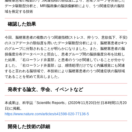
脳梗塞患者の複数のうつ関連指標の類似度により、患者グループを分類した
データ駆動型分析と、MRI脳画像の脳損傷解析により、うつ関連症状の脳領
域を推定する技術
確認した効果
今回、脳梗塞患者の複数のうつ関連指標(ストレス、抑うつ、意欲低下、不安)
のスコアデータの類似度を用いたデータ駆動型分析により、脳梗塞患者が4つ
のグループに分類されることが明らかになりました。また、脳梗塞患者の脳
損傷度分布データベースと照合し、患者グループ間の脳損傷度分布を比較し
た結果、「右ローランド弁蓋部」と患者のうつが関連していることが分かり
ました。「右ローランド弁蓋部」は、感情処理だけでなく内臓感覚にも関連
すると言われる脳領域で、本技術により脳梗塞患者のうつ関連症状の脳領域
であることを初めて見出しました。
発表する論文、学会、イベントなど
本成果は、科学誌「Scientific Reports」(2020年11月20日付:日本時間11月20
日)に掲載。
https://www.nature.com/articles/s41598-020-77136-5
開発した技術の詳細