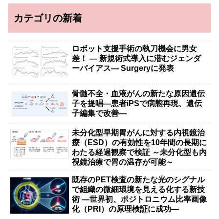
カテゴリの新着
ロボット支援手術の執刀機会に男女
差！ — 新規術式導入に潜むジェンダ
ーバイアス— Surgeryに発表
骨髄不全・血液がんの新たな原因遺伝
子を提唱―患者iPSで病態再現、遺伝
子編集で改善―
未分化型早期胃がんに対する内視鏡治
療（ESD）の有効性を10年間の長期に
わたる経過観察で検証 ～未分化型も内
視鏡治療で胃の温存が可能～
既存のPET検査の新たな光のシグナル
で組織の微細環境を見える化する新技
術 ―世界初、ポジトロニウム比率画像
化（PRI）の原理検証に成功―