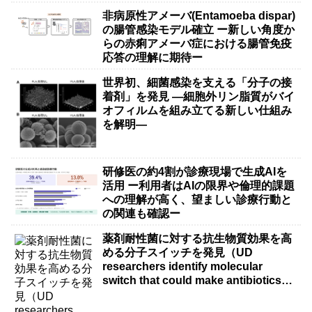
非病原性アメーバ(Entamoeba dispar)
の腸管感染モデル確立 ー新しい角度か
らの赤痢アメーバ症における腸管免疫
応答の理解に期待ー
世界初、細菌感染を支える「分子の接
着剤」を発見 ―細胞外リン脂質がバイ
オフィルムを組み立てる新しい仕組み
を解明―
研修医の約4割が診療現場で生成AIを
活用 ー利用者はAIの限界や倫理的課題
への理解が高く、望ましい診療行動と
の関連も確認ー
薬剤耐性菌に対する抗生物質効果を高
める分子スイッチを発見（UD
researchers identify molecular
switch that could make antibiotics
more effective against drug-resistant
bacteria）