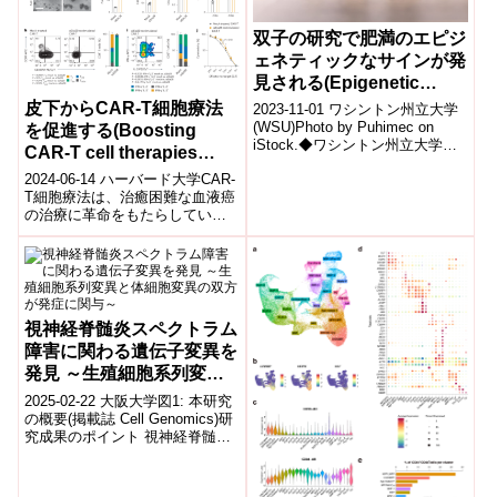
双子の研究で肥満のエピジ
ェネティックなサインが発
見される(Epigenetic
signature for obesity
皮下からCAR-T細胞療法
2023-11-01 ワシントン州立大学
found in study of twins)
(WSU)Photo by Puhimec on
を促進する(Boosting
iStock.◆ワシントン州立大学の
CAR-T cell therapies
研究によれば、肥満の傾向は人
from under the skin)
2024-06-14 ハーバード大学CAR-
間の細...
T細胞療法は、治癒困難な血液癌
の治療に革命をもたらしていま
すが、効果は部分的なものが多
く、新しい治療戦略が必要で
す。...
視神経脊髄炎スペクトラム
障害に関わる遺伝子変異を
発見 ～生殖細胞系列変異
と体細胞変異の双方が発症
2025-02-22 大阪大学図1: 本研究
に関与～
の概要(掲載誌 Cell Genomics)研
究成果のポイント 視神経脊髄炎
スペクトラム障害(NMOSD)※1発
症に...