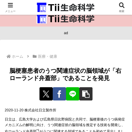
医療保健・生命・生物の情報インフラ。
メニュー
検索
ad
ホーム
医療・健康
脳梗塞患者のうつ関連症状の脳領域が「右
ローランド弁蓋部」であることを発見
2020-11-20 株式会社日立製作所
日立は、広島大学および広島県日比野病院と共同で、脳梗塞後のうつ病発症
メカニズムの解明に向け、うつ関連症状の脳領域を推定する技術を開発し、
*1
右ローランド弁蓋部
がうつに関連する領域であることを初めて見出しまし