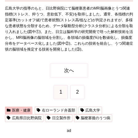
広島大学の指導のもと、日比野病院にて脳梗塞患者のMRI脳画像とうつ関連
指標(ストレス、抑うつ、意欲低下、不安)を取得しました。通常、各指標の判
定基準(カットオフ値)で患者状態(ストレス高/低など)が判定されますが、多様
な患者状態を分類するため、データ駆動型分析(クラスタ分析)による分類を取
り入れました(図中①)。また、日立は脳科学の研究開発で培った解析技術を活
かし、MRI脳画像の脳領域を分割し、各領域の損傷度(%)を数値化し、損傷度
分布をデータベース化しました(図中②)。これらの技術を統合し、うつ関連症
状の脳領域を推定する技術を開発しました(③)。
次へ
1
2
医療・健康
右ローランド弁蓋部
広島大学
広島県日比野病院
日立製作所
脳梗塞後のうつ病
ad