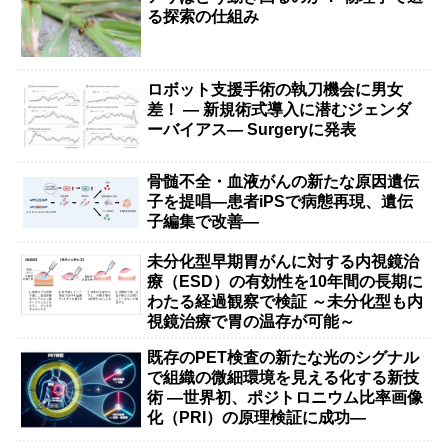
る探索の仕組み
ロボット支援手術の執刀機会に男女
差！ — 新規術式導入に潜むジェンダ
ーバイアス— Surgeryに発表
骨髄不全・血液がんの新たな原因遺伝
子を提唱―患者iPSで病態再現、遺伝
子編集で改善―
未分化型早期胃がんに対する内視鏡治
療（ESD）の有効性を10年間の長期に
わたる経過観察で検証 ～未分化型も内
視鏡治療で胃の温存が可能～
既存のPET検査の新たな光のシグナル
で組織の微細環境を見える化する新技
術 ―世界初、ポジトロニウム比率画像
化（PRI）の原理検証に成功―