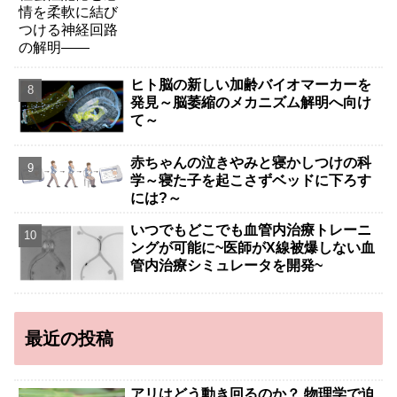
ヒト脳の新しい加齢バイオマーカーを
発見～脳萎縮のメカニズム解明へ向け
て～
赤ちゃんの泣きやみと寝かしつけの科
学～寝た子を起こさずベッドに下ろす
には?～
いつでもどこでも血管内治療トレーニ
ングが可能に~医師がX線被爆しない血
管内治療シミュレータを開発~
最近の投稿
アリはどう動き回るのか？ 物理学で迫