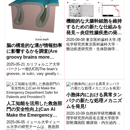
機能的な大腸幹細胞を維持
するための新たな仕組みを
発見～炎症性腸疾患の発症
原因解明に期待～
2020-09-08 東京医科歯科大学,理
化学研究所東京医科歯科大学・
脳の構造的な溝が情報効率
難治疾患研究所・生体防御学分
に影響するかを調査(Are
野の樗木俊聡（おおてき としあ
groovy brains more
き）教授らの研究グループは、
efficient?)
理化...
2025-05-21 カリフォルニア大学
バークレー校(UCB)The brain’s
grooves, or sulci, vary greatly in
de...
小胞体内における異常タン
パクの新たな処理メカニズ
人工知能を活用した救急部
ムを発見!
門の安全性向上(Can AI
2020-10-09 自然科学研究機構 生
Make the Emergency
理学研究所内容名古屋大学医学
Department Safer for
2025-06-05 イェール大学イェー
部附属病院 糖尿病・内分泌内科
Patients and Providers?)
ル大学の研究チームは、救急部
の宮田 崇 医員(筆頭著者)、萩原