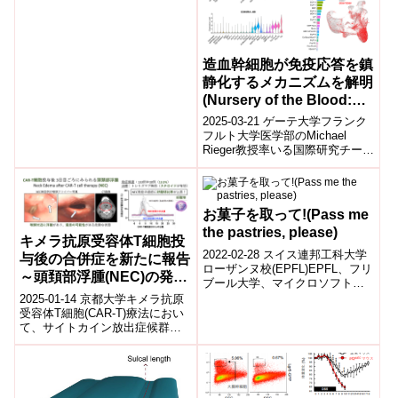
造血幹細胞が免疫応答を鎮
静化するメカニズムを解明
(Nursery of the Blood:
How Stem Cells Calm the
2025-03-21 ゲーテ大学フランク
Body’s Immune
フルト大学医学部のMichael
Rieger教授率いる国際研究チーム
Response)
は、ヒト血液幹細胞の分化過程
を精密に解析し、これま...
お菓子を取って!(Pass me
the pastries, please)
キメラ抗原受容体T細胞投
2022-02-28 スイス連邦工科大学
与後の合併症を新たに報告
ローザンヌ校(EPFL)EPFL、フリ
～頭頚部浮腫(NEC)の発症
ブール大学、マイクロソフト・
頻度算出とバイオマーカー
リサーチの研究者による新しい
2025-01-14 京都大学キメラ抗原
世界規模の研究によると、C...
の発見～
受容体T細胞(CAR-T)療法におい
て、サイトカイン放出症候群
(Cytokine Release Syndrome、
CR...