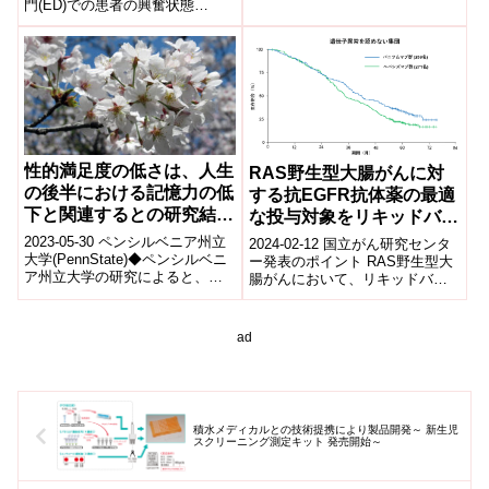
門(ED)での患者の興奮状態
大輔 病院講師(責任著者...
(agitation)を事前に予測するAIモ
デルを開発しました。...
性的満足度の低さは、人生
RAS野生型大腸がんに対
の後半における記憶力の低
する抗EGFR抗体薬の最適
下と関連するとの研究結果
な投与対象をリキッドバイ
を発表(Low sexual
オプシーにより特定
2023-05-30 ペンシルベニア州立
2024-02-12 国立がん研究センタ
satisfaction linked to
大学(PennState)◆ペンシルベニ
ー発表のポイント RAS野生型大
ア州立大学の研究によると、中
腸がんにおいて、リキッドバイ
memory decline later in
年期の性的満足度の低下は将来
オプシー(血液)から抽出した血中
life, study finds)
の認知機能の低下の早期警...
循環腫瘍DNA(ctDNA)...
ad
積水メディカルとの技術提携により製品開発～ 新生児
スクリーニング測定キット 発売開始～