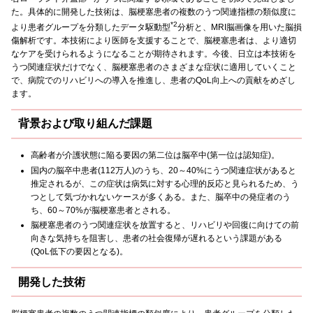
た。具体的に開発した技術は、脳梗塞患者の複数のうつ関連指標の類似度に
*2
より患者グループを分類したデータ駆動型
分析と、MRI脳画像を用いた脳損
傷解析です。本技術により医師を支援することで、脳梗塞患者は、より適切
なケアを受けられるようになることが期待されます。今後、日立は本技術を
うつ関連症状だけでなく、脳梗塞患者のさまざまな症状に適用していくこと
で、病院でのリハビリへの導入を推進し、患者のQoL向上への貢献をめざし
ます。
背景および取り組んだ課題
高齢者が介護状態に陥る要因の第二位は脳卒中(第一位は認知症)。
国内の脳卒中患者(112万人)のうち、20～40%にうつ関連症状があると
推定されるが、この症状は病気に対する心理的反応と見られるため、う
つとして気づかれないケースが多くある。また、脳卒中の発症者のう
ち、60～70%が脳梗塞患者とされる。
脳梗塞患者のうつ関連症状を放置すると、リハビリや回復に向けての前
向きな気持ちを阻害し、患者の社会復帰が遅れるという課題がある
(QoL低下の要因となる)。
開発した技術