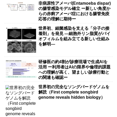
非病原性アメーバ(Entamoeba dispar)
の腸管感染モデル確立 ー新しい角度か
らの赤痢アメーバ症における腸管免疫
応答の理解に期待ー
世界初、細菌感染を支える「分子の接
着剤」を発見 ―細胞外リン脂質がバイ
オフィルムを組み立てる新しい仕組み
を解明―
研修医の約4割が診療現場で生成AIを
活用 ー利用者はAIの限界や倫理的課題
への理解が高く、望ましい診療行動と
の関連も確認ー
世界初の完全なソングバードゲノムを
解読（First complete songbird
genome reveals hidden biology）