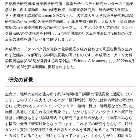
自然科学研究機構 分子科学研究所・協奏分子システム研究センターの古池美
彦助教、向山厚助教、秋山修志教授、欧陽東彦研究員、総合研究大学院大
学・後期博士課程のDamien SIMONさん、名古屋大学大学院理学研究科/高等
研究院の伊藤(三輪)久美子特任助教、近藤孝男特別教授、大阪大学・蛋白質研
究所の山下栄樹准教授らの研究グループは、シアノバクテリアの時計タンパ
ク質KaiCの立体構造を解明し、24時間周期のリズムを生み出す2種類の化学
反応の連携を原子レベルで解明しました。
本成果は、「タンパク質が複数の化学反応を組み合わせて高度な機能を生み
出す仕組み」を解明する学問的意義の高いものです。本成果は、アメリカ科
学振興協会(AAAS)が発行する科学雑誌「Science Advances」に、2022年4月
16日午前3時(日本時間)に掲載されました。
研究の背景
生命は、地球の自転が生み出す約24時間(概日)周期の環境変化に適応してい
ます。このリズムを支えているのが「概日時計(一般的には体内時計と呼ばれ
る)」と呼ばれるシステムで、バクテリア・植物・昆虫・哺乳類などの広い生
物種に共通して見られる生命現象です。なかでもシアノバクテリアの概日時
計は、細胞はもとより試験管内でも研究できる利点があり、生物学のみなら
ず幅広い分野で研究対象となっています。これまでの研究をとおして、時計
タンパク質(※1)が2種類の化学反応サイクルを連携させることで時刻情報を
生み出していることが、明らかになっていました。しかしながら、時計タン