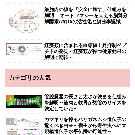
細胞内の膜を「安全に壊す」仕組みを
解明 —オートファジーを支える脂質分
解酵素Atg15の活性化と膜曲率認識—
紅藻類に含まれる血糖値上昇抑制ペプ
チドの発見～紅藻類が持つ健康効果の
解明に期待～
カテゴリの人気
管腔臓器の長さと太さが決まる仕組み
を解明～筋肉と軟骨が気管のサイズを
決定していた～
カマキリを操るハリガネムシ遺伝子の
驚くべき由来～宿主から寄生虫への大
規模遺伝子水平伝播の可能性～