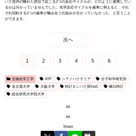
パク質内の離れた部位で起こる2つの反応サイクルが、どのように連携してい
るかは分かっていませんでした。化学反応サイクルを歯車に例えると、それ
ぞれ回転する2つの歯車が噛み合う仕組みが分かっていなかった、と言うこと
ができます。
次へ
1
2
3
4
5
6
生物化学工学
ATP
シアノバクテリア
分子科学研究所
名古屋大学
大阪大学
時計タンパク質KaiC
概日時計
総合研究大学院大学
ad
ad
Share