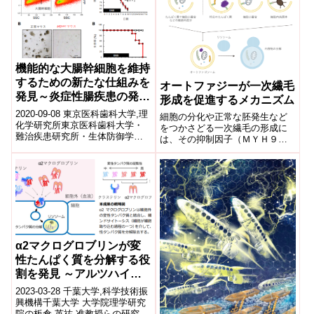
機能的な大腸幹細胞を維持
するための新たな仕組みを
オートファジーが一次繊毛
発見～炎症性腸疾患の発症
形成を促進するメカニズム
原因解明に期待～
2020-09-08 東京医科歯科大学,理
細胞の分化や正常な胚発生など
化学研究所東京医科歯科大学・
をつかさどる一次繊毛の形成に
難治疾患研究所・生体防御学分
は、その抑制因子（ＭＹＨ９）
野の樗木俊聡（おおてき としあ
がオートファジーによって分解
き）教授らの研究グループは、
されることが重要であることを
理化...
発見した。ＭＹＨ９が分解され
ないと、正常な繊毛が形成され
ず、腎臓の尿細管細胞が腫大す
ることを発見した。
α2マクログロブリンが変
性たんぱく質を分解する役
割を発見 ～アルツハイマ
ー病などの新しい治療法確
2023-03-28 千葉大学,科学技術振
立に前進～
興機構千葉大学 大学院理学研究
院の板倉 英祐 准教授らの研究グ