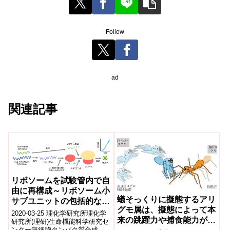
Follow
ad
関連記事
リボソームを試験管内で自
由に再構成～リボソーム小
蟻そっくりに擬態するアリ
サブユニットの包括的な解
グモ属は、擬態によって本
析が可能に～
2020-03-25 理化学研究所理化学
来の跳躍力や捕食能力が低
研究所(理研)生命機能科学研究セ
ンター無細胞タンパク質合成研