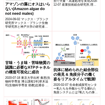
別で大量・高速処理を実現2018-
アマゾンの藻にオスはいら
12-07 産業技術総合研究所,理化
学研究所,株式会社 片岡製作所,
ない(Amazon algae do
名城大学,iPSポータルポイ...
not need males)
2024-09-02 マックス・プランク
研究所マックス・プランク生物
学研究所と神戸大学の研究者
は、日本海沿岸の雌のみの褐藻
「アマゾン」が無性生殖で繁栄
しているこ...
甘味・うま味・苦味物質の
認識に必要なATPチャネル
抗体に秘められた結合部位
の構造可視化に成功
の発見 & 免疫分子の働く
2020-07-18 東京大学出村 奏恵(生
姿をリアルタイムで観測!
物科学専攻 博士課程1年)草木迫
2020-02-07 生命創成探究センタ
司(生物科学専攻 助教)志甫谷 渉
ー私たちを外敵から守る優れた
(生物科学専攻 特任助教)平泉 将
免疫システムとは?私たちの身体
浩(生物科学専...
には、細菌やウイルスなどの外
敵の侵入に対し、防御すること
で健康...