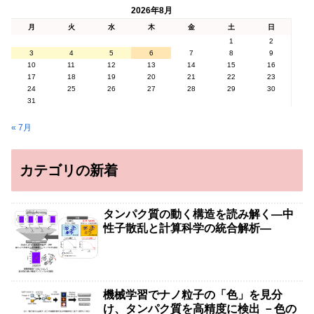
2026年8月
月
火
水
木
金
土
日
1
2
3
4
5
6
7
8
9
10
11
12
13
14
15
16
17
18
19
20
21
22
23
24
25
26
27
28
29
30
31
« 7月
カテゴリの新着
タンパク質の動く構造を読み解く―中
性子散乱と計算科学の統合解析―
機械学習でナノ粒子の「色」を見分
け、タンパク質を高精度に検出 －色の