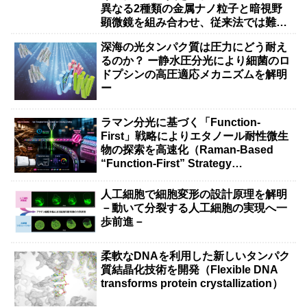
異なる2種類の金属ナノ粒子と暗視野
顕微鏡を組み合わせ、従来法では難し
かった抗体タンパク質などの大きな分
深海の光タンパク質は圧力にどう耐え
子の検出を実現－
るのか？ ー静水圧分光により細菌のロ
ドプシンの高圧適応メカニズムを解明
ー
ラマン分光に基づく「Function-
First」戦略によりエタノール耐性微生
物の探索を高速化（Raman-Based
“Function-First” Strategy
Accelerates Discovery of Ethanol-
Tolerant Microbes）
人工細胞で細胞変形の設計原理を解明
－動いて分裂する人工細胞の実現へ一
歩前進－
柔軟なDNAを利用した新しいタンパク
質結晶化技術を開発（Flexible DNA
transforms protein crystallization）