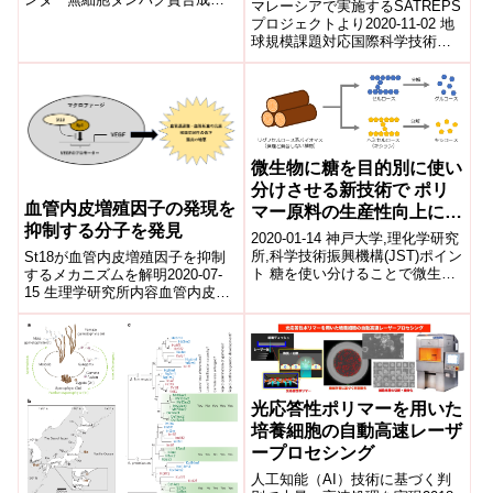
下していることを発見
マレーシアで実施するSATREPS
究チームの清水義宏チームリー
プロジェクトより2020-11-02 地
ダー、下條優研修生らの共同研
球規模課題対応国際科学技術協
究グ...
力プログラム（SATREPS）2019
年6月から始まった、...
微生物に糖を目的別に使い
分けさせる新技術で ポリ
血管内皮増殖因子の発現を
マー原料の生産性向上に成
抑制する分子を発見
功
2020-01-14 神戸大学,理化学研究
所,科学技術振興機構(JST)ポイン
St18が血管内皮増殖因子を抑制
ト 糖を使い分けることで微生物
するメカニズムを解明2020-07-
の増殖と物質生産を独立してコ
15 生理学研究所内容血管内皮増
ントロールする「Para...
殖因子 (VEGF) はマクロファー
ジ (注1) や腫瘍細胞...
光応答性ポリマーを用いた
培養細胞の自動高速レーザ
ープロセシング
人工知能（AI）技術に基づく判