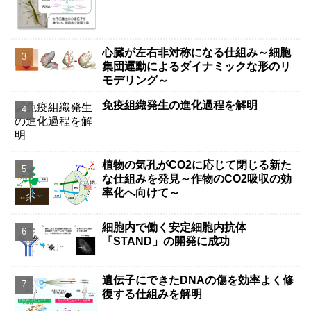
心臓が左右非対称になる仕組み～細胞
集団運動によるダイナミックな形のリ
モデリング～
免疫組織発生の進化過程を解明
植物の気孔がCO2に応じて閉じる新た
な仕組みを発見～作物のCO2吸収の効
率化へ向けて～
細胞内で働く安定細胞内抗体
「STAND」の開発に成功
遺伝子にできたDNAの傷を効率よく修
復する仕組みを解明