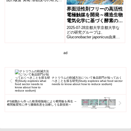
ループは、血液中に豊富に存在
界面活性剤フリーの高活性
するたんぱく質であり、プロ
テ...
電極触媒を開発～構造生物
電気化学に基づく酵素の合
理的設計～
2025-07-28京都大学京都大学な
どの研究グループは、
Gluconobacter japonicus由来の
フルクトース脱水酵素(FDH)の膜
結合領域を除去し...
ad
ナトリウムの削減方法について食品部門が知っておく
べきことを探る研究(Study explores what food sector
needs to know about how to reduce sodium)
iPS細胞から作った軟骨様髄核により椎間板を再生 ～
椎間板変性に伴う腰痛疾患を治療しうる新技術～