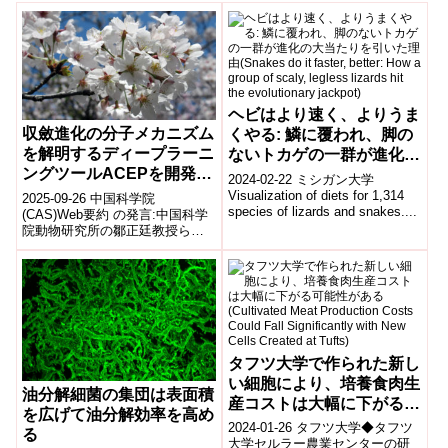
ヘビはより速く、よりうま
収斂進化の分子メカニズム
くやる: 鱗に覆われ、脚の
を解明するディープラーニ
ないトカゲの一群が進化の
ングツールACEPを開発
大当たりを引いた理由
2024-02-22 ミシガン大学
(Researchers Develop
(Snakes do it faster,
Visualization of diets for 1,314
2025-09-26 中国科学院
species of lizards and snakes....
Deep Learning Tool
better: How a group of
(CAS)Web要約 の発言:中国科学
院動物研究所の鄒正廷教授ら
ACEP to Unravel
scaly, legless lizards hit
は、収斂進化の分子メカニズム
Molecular Mechanisms of
the evolutionary jackpot)
解明を目的に、深層学習を用い
Convergent Evolution)
た新手法...
タフツ大学で作られた新し
い細胞により、培養食肉生
油分解細菌の集団は表面積
産コストは大幅に下がる可
を広げて油分解効率を高め
能性がある(Cultivated
2024-01-26 タフツ大学◆タフツ
る
Meat Production Costs
大学セルラー農業センターの研