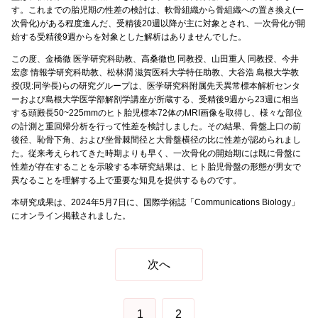
す。これまでの胎児期の性差の検討は、軟骨組織から骨組織への置き換え(一
次骨化)がある程度進んだ、受精後20週以降が主に対象とされ、一次骨化が開
始する受精後9週からを対象とした解析はありませんでした。
この度、金橋徹 医学研究科助教、高桑徹也 同教授、山田重人 同教授、今井
宏彦 情報学研究科助教、松林潤 滋賀医科大学特任助教、大谷浩 島根大学教
授(現:同学長)らの研究グループは、医学研究科附属先天異常標本解析センタ
ーおよび島根大学医学部解剖学講座が所蔵する、受精後9週から23週に相当
する頭殿長50~225mmのヒト胎児標本72体のMRI画像を取得し、様々な部位
の計測と重回帰分析を行って性差を検討しました。その結果、骨盤上口の前
後径、恥骨下角、および坐骨棘間径と大骨盤横径の比に性差が認められまし
た。従来考えられてきた時期よりも早く、一次骨化の開始期には既に骨盤に
性差が存在することを示唆する本研究結果は、ヒト胎児骨盤の形態が男女で
異なることを理解する上で重要な知見を提供するものです。
本研究成果は、2024年5月7日に、国際学術誌「Communications Biology」
にオンライン掲載されました。
次へ
1
2