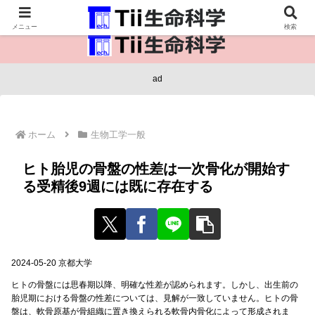
医療保健・生命・生物の情報インフラ。
メニュー
検索
ad
ホーム
生物工学一般
ヒト胎児の骨盤の性差は一次骨化が開始す
る受精後9週には既に存在する
2024-05-20 京都大学
ヒトの骨盤には思春期以降、明確な性差が認められます。しかし、出生前の
胎児期における骨盤の性差については、見解が一致していません。ヒトの骨
盤は、軟骨原基が骨組織に置き換えられる軟骨内骨化によって形成されま