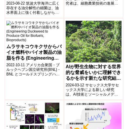
2023-08-22 筑波大学海洋に広く
究者は、細胞農業技術の進展に
Could Fall Significantly
存在する油分解性の細菌は、油
より、生物反応器で培養された
with New Cells Created at
水界面上に強く付着しながら集
細胞からの肉生産が食品業界に
Tufts)
団で密集して生育することで、
おいて実...
油界面の屈曲を生じさせること
を発見し...
ムラサキコウキクサからバ
イオ燃料やバイオ製品の油
脂を作る (Engineering
Duckweed to Produce Oil
2022-10-11 アメリカ合衆国・ブ
AIが野生生物に対する世界
for Biofuels,
ルックヘブン国立研究所(BNL)・
的な脅威をいかに理解でき
BNL とコールドスプリングハー
Bioproducts)
るかを示す新たな研究結果
バー研究所(CSHL)が、遺伝子操
作したムラサキコウ...
(New study shows how
2024-03-12 サセックス大学サセ
AI can help us better
ックス大学による新しい研究
は、AI技術とソーシャルメディ
understand global
アを活用して、野生動物へのグ
threats to wildlife)
ローバルな脅威を特定する方法
を示して...