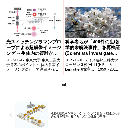
SLC19A1トランスポーターが葉
Folates, and Antifolates)
酸、抗葉酸薬、環状ジヌクレオ
チ...
光スイッチングラマンプロ
科学者らが「400件の生物
ーブによる超解像イメージ
学的未解決事件」を再検証
ング ～生体内の複雑かつ
(Scientists investigate
微細な構造を観察する手法
400 biological cold
2023-06-17 東京大学,東京工業大
2025-12-10 スイス連邦工科大学
を開拓～
cases)
学発表のポイント 生体の多重イ
ローザンヌ校(EPFL)EPFLの
メージング法として注目される
Lemaitre研究室は、1959〜2011
ラマン標識イメージングにおい
年に発表されたショウジョウバ
て、光の回折限界を越える高い
エ免疫研究40...
空間...
ad
細胞の硬軟をDNAシーケンシングで測る ～細胞の力学
的性質を制御するメカニズムの理解に寄与～