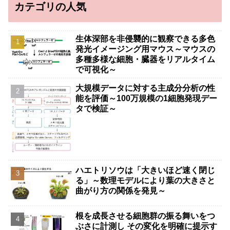
カテゴリの人気
生体深部を非侵襲的に観察できる多色
発光イメージング用マウス～マウスの
多種多様な細胞・臓器をリアルタイム
で可視化～
大規模データに対する主成分分析の性
能を評価～100万規模の1細胞発現デー
タで検証～
ハエトリソウは「大きいほど速く閉じ
る」～数理モデルにより葉の大きさと
曲がり方の関係を発見～
根を成長させる細胞群の振る舞いをつ
ぶさに計測し その変化を明確に提示す