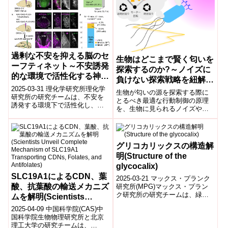
過剰な不安を抑える脳のセ
生物はどこまで賢く匂いを
ーフティネット～不安誘発
探索するのか?～ノイズに
的な環境で活性化する神経
負けない探索戦略を紐解く
回路を発見～
2025-03-31 理化学研究所理化学
新理論を構築～
生物が匂いの源を探索する際に
研究所の研究チームは、不安を
とるべき最適な行動制御の原理
誘発する環境下で活性化し、不
を、生物に見られるノイズや非
安様行動を抑制する神経回路を
線形性を考慮した上で扱える理
マウス実験で発見。内側手綱核
論を構築した。構築した理論が
上部亜核...
実際の生物の探索行動を理解す
る上で役立つことを、大腸菌の
グリコカリックスの構造解
嗅覚・運動制御系を例に示し
明(Structure of the
た。
glycocalix)
SLC19A1によるCDN、葉
2025-03-21 マックス・プランク
酸、抗葉酸の輸送メカニズ
研究所(MPG)マックス・プラン
ク研究所の研究チームは、緑藻
ムを解明(Scientists
クラミドモナスの鞭毛に存在す
Unveil Complete
2025-04-09 中国科学院(CAS)中
るグリコカリックスの構造を詳
Mechanism of SLC19A1
国科学院生物物理研究所と北京
細に...
理工大学の研究チームは、
Transporting CDNs,