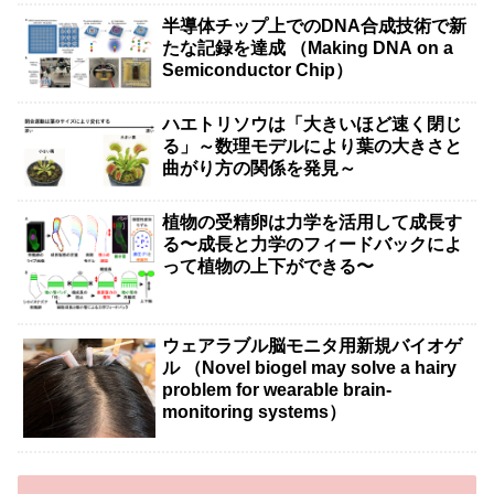
半導体チップ上でのDNA合成技術で新
たな記録を達成 （Making DNA on a
Semiconductor Chip）
ハエトリソウは「大きいほど速く閉じ
る」～数理モデルにより葉の大きさと
曲がり方の関係を発見～
植物の受精卵は力学を活用して成長す
る〜成長と力学のフィードバックによ
って植物の上下ができる〜
ウェアラブル脳モニタ用新規バイオゲ
ル （Novel biogel may solve a hairy
problem for wearable brain-
monitoring systems）