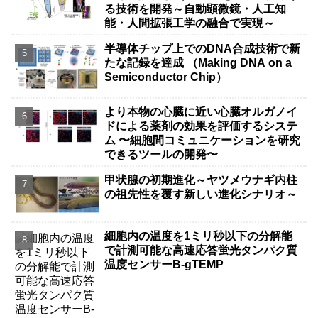
る技術を開発～自動顕微鏡・人工知
能・人間拡張工学の融合で実現～
半導体チップ上でのDNA合成技術で新
たな記録を達成 （Making DNA on a
Semiconductor Chip）
より本物の心臓に近い心臓オルガノイ
ドによる薬剤の効果を評価するシステ
ム 〜細胞間コミュニケーションを研究
できるツールの開発〜
甲状腺の初期進化～ヤツメウナギ内柱
の祖先性を覆す新しい進化シナリオ～
細胞内の温度を1ミリ秒以下の分解能
で計測可能な高速応答蛍光タンパク質
温度センサーB-gTEMP