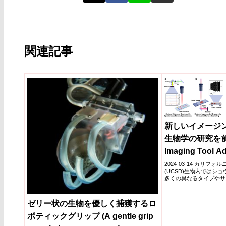
関連記事
新しいイメージ
生物学の研究を前
Imaging Tool A
Lipid Biology)
2024-03-14 カリフ
(UCSD)生物内ではシ
多くの異なるタイプやサ
用してい...
ゼリー状の生物を優しく捕獲するロ
ボティックグリップ (A gentle grip