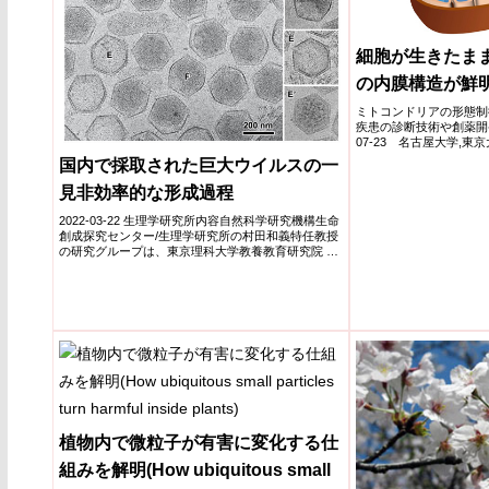
細胞が生きたま
の内膜構造が鮮
ミトコンドリアの形態制
疾患の診断技術や創薬開発
07-23 名古屋大学,東
化学研究...
国内で採取された巨大ウイルスの一
見非効率的な形成過程
2022-03-22 生理学研究所内容自然科学研究機構生命
創成探究センター/生理学研究所の村田和義特任教授
の研究グループは、東京理科大学教養教育研究院 神
楽坂キ...
植物内で微粒子が有害に変化する仕
組みを解明(How ubiquitous small