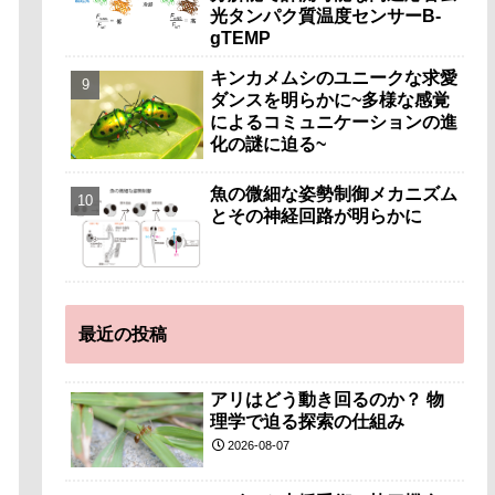
光タンパク質温度センサーB-
gTEMP
キンカメムシのユニークな求愛
ダンスを明らかに~多様な感覚
によるコミュニケーションの進
化の謎に迫る~
魚の微細な姿勢制御メカニズム
とその神経回路が明らかに
最近の投稿
アリはどう動き回るのか？ 物
理学で迫る探索の仕組み
2026-08-07