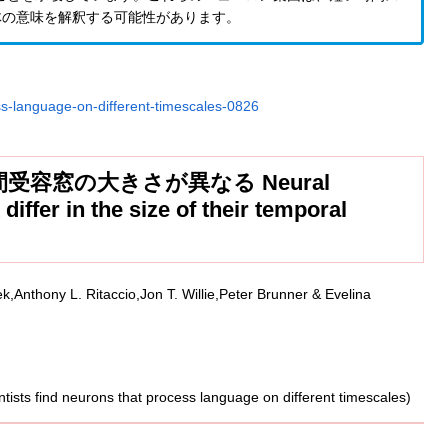
体の意味を解釈する可能性があります。
ss-language-on-different-timescales-0826
容窓の大きさが異なる Neural
iffer in the size of their temporal
Anthony L. Ritaccio,Jon T. Willie,Peter Brunner & Evelina