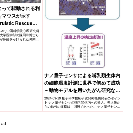
よって駆動される利
をマウスが示す
truistic Rescue
 by Oxytocin)
院(CAS)​中国科学院心理研究所
大学医学部の陳周峰博士ら
が麻酔をかけられた仲間に
ナノ量子センサによる哺乳類生体内
の細胞温度計測に世界で初めて成功
～動物モデルを用いたがん研究など
の生物・医学研究の革新に期待～
2024-09-19 量子科学技術研究開発機構発表のポイン
ト ナノ量子センサの哺乳類体内への導入、導入先か
らの信号の取得は、困難であった。 ナノ量子センサ
の導入...
ad