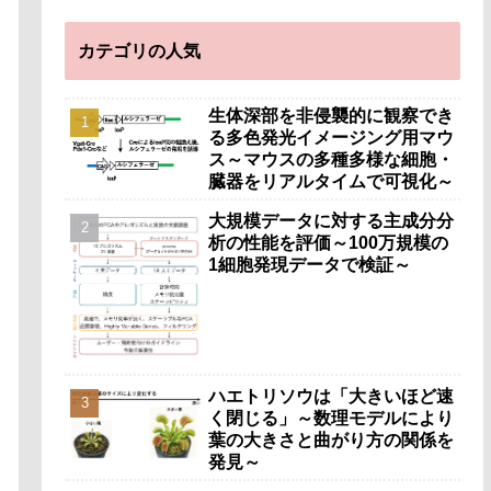
カテゴリの人気
生体深部を非侵襲的に観察でき
る多色発光イメージング用マウ
ス～マウスの多種多様な細胞・
臓器をリアルタイムで可視化～
大規模データに対する主成分分
析の性能を評価～100万規模の
1細胞発現データで検証～
ハエトリソウは「大きいほど速
く閉じる」～数理モデルにより
葉の大きさと曲がり方の関係を
発見～