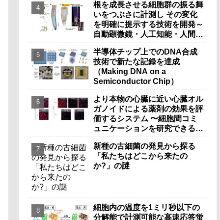
根を成長させる細胞群の振る舞
いをつぶさに計測し その変化
を明確に提示する技術を開発～
自動顕微鏡・人工知能・人間拡
張工学の融合で実現～
半導体チップ上でのDNA合成
技術で新たな記録を達成
（Making DNA on a
Semiconductor Chip）
より本物の心臓に近い心臓オル
ガノイドによる薬剤の効果を評
価するシステム 〜細胞間コミ
ュニケーションを研究できるツ
ールの開発〜
新種の古細菌の発見から探る
「私たちはどこから来たの
か?」の謎
細胞内の温度を1ミリ秒以下の
分解能で計測可能な高速応答蛍