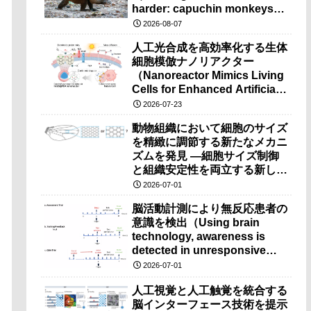
harder: capuchin monkeys
prefer pre-used tools）
2026-08-07
人工光合成を高効率化する生体
細胞模倣ナノリアクター
（Nanoreactor Mimics Living
Cells for Enhanced Artificial
Photosynthesis）
2026-07-23
動物組織において細胞のサイズ
を精緻に調節する新たなメカニ
ズムを発見 ―細胞サイズ制御
と組織安定性を両立する新しい
仕組みを解明―
2026-07-01
脳活動計測により無反応患者の
意識を検出（Using brain
technology, awareness is
detected in unresponsive
patients）
2026-07-01
人工視覚と人工触覚を統合する
脳インターフェース技術を提示