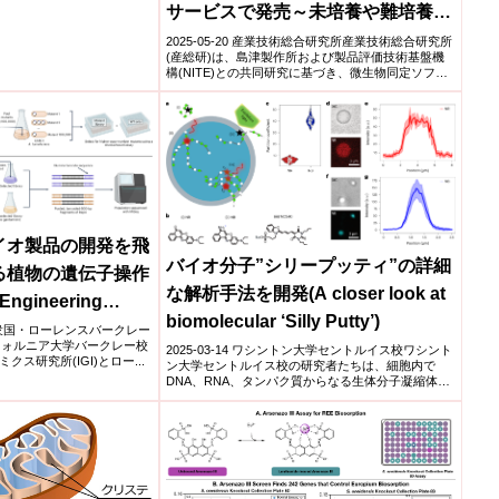
サービスで発売～未培養や難培養も
含む微生物8万5千種を網羅する業界
2025-05-20 産業技術総合研究所産業技術総合研究所
(産総研)は、島津製作所および製品評価技術基盤機
最大のデータベースを活用～
構(NITE)との共同研究に基づき、微生物同定ソフト
ウ...
イオ製品の開発を飛
バイオ分子”シリープッティ”の詳細
る植物の遺伝子操作
な解析手法を開発(A closer look at
Engineering
biomolecular ‘Silly Putty’)
 to Dramatically
リカ合衆国・ローレンスバークレー
リフォルニア大学バークレー校
2025-03-14 ワシントン大学セントルイス校​ワシント
 and Bioproduct
ス研究所(IGI)とロー...
ン大学セントルイス校の研究者たちは、細胞内で
DNA、RNA、タンパク質からなる生体分子凝縮体の
内部構...