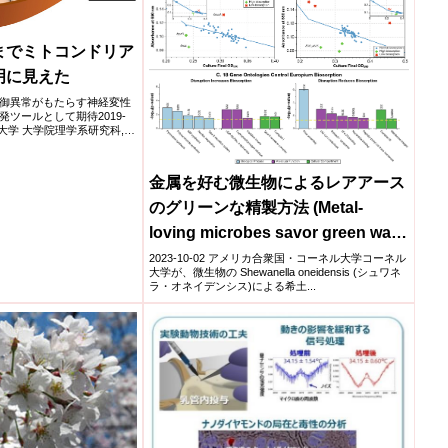
までミトコンドリア
明に見えた
御異常がもたらす神経変性
ツールとして期待2019-
京大学 大学院理学系研究科,理
金属を好む微生物によるレアアース
のグリーンな精製方法 (Metal-
loving microbes savor green way
to refine rare earth )
2023-10-02 アメリカ合衆国・コーネル大学コーネル
大学が、微生物の Shewanella oneidensis (シュワネ
ラ・オネイデンシス)による希土...