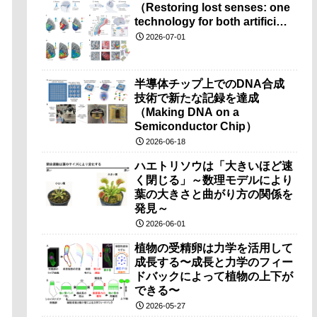
（Restoring lost senses: one
technology for both artificial
vision and touch）
2026-07-01
半導体チップ上でのDNA合成
技術で新たな記録を達成
（Making DNA on a
Semiconductor Chip）
2026-06-18
ハエトリソウは「大きいほど速
く閉じる」～数理モデルにより
葉の大きさと曲がり方の関係を
発見～
2026-06-01
植物の受精卵は力学を活用して
成長する〜成長と力学のフィー
ドバックによって植物の上下が
できる〜
2026-05-27