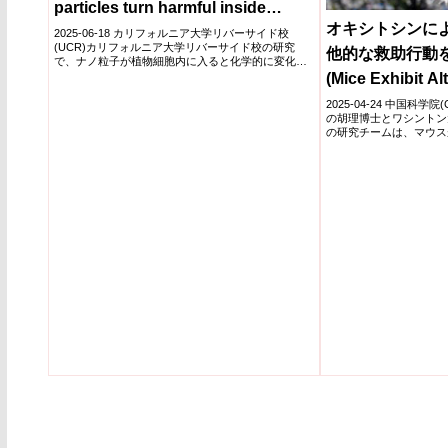
particles turn harmful inside
オキシトシンに
plants)
2025-06-18 カリフォルニア大学リバーサイド校
(UCR)カリフォルニア大学リバーサイド校の研究
他的な救助行動
で、ナノ粒子が植物細胞内に入ると化学的に変化
し、光合成の鍵...
(Mice Exhibit Al
Behavior Driven
2025-04-24 中国科学
の胡理博士とワシントン
の研究チームは、マウス
対し...