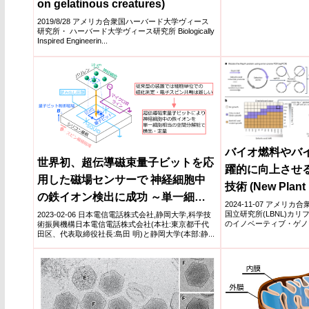
on gelatinous creatures)
2019/8/28 アメリカ合衆国ハーバード大学ヴィース
研究所・ ハーバード大学ヴィース研究所 Biologically
Inspired Engineerin...
バイオ燃料やバ
世界初、超伝導磁束量子ビットを応
躍的に向上させ
用した磁場センサーで 神経細胞中
技術 (New Plant 
の鉄イオン検出に成功 ～単一細胞
Method Promises
2024-11-07 アメ
相当の分解能を持つ高精密病理検査
国立研究所(LBNL)カ
2023-02-06 日本電信電話株式会社,静岡大学,科学技
Improve Biofuel
のイノベーティブ・ゲノミク
術振興機構日本電信電話株式会社(本社:東京都千代
の実現に向けた原理を確立～
田区、代表取締役社長:島田 明)と静岡大学(本部:静...
Development)