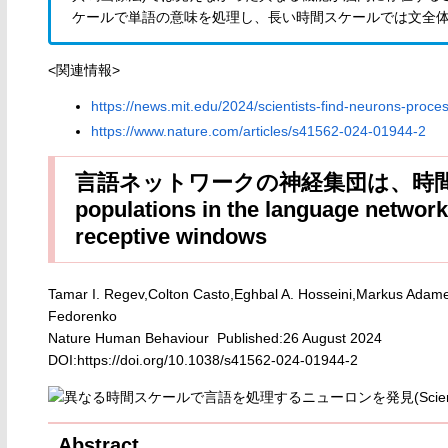
ケールで単語の意味を処理し、長い時間スケールでは文全
<関連情報>
https://news.mit.edu/2024/scientists-find-neurons-proce
https://www.nature.com/articles/s41562-024-01944-2
言語ネットワークの神経集団は、時間受
populations in the language network d
receptive windows
Tamar I. Regev,Colton Casto,Eghbal A. Hosseini,Markus Adamek,
Fedorenko
Nature Human Behaviour Published:26 August 2024
DOI:
https://doi.org/10.1038/s41562-024-01944-2
Abstract