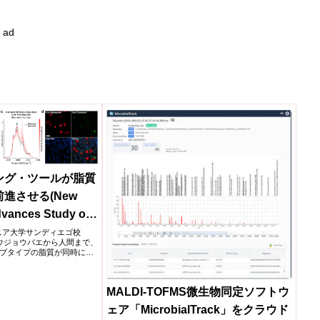
ad
ング・ツールが脂質
進させる(New
dvances Study of
ォルニア大学サンディエゴ校
ョウジョウバエから人間まで、
ブタイプの脂質が同時に作
MALDI-TOFMS微生物同定ソフトウ
ェア「MicrobialTrack」をクラウド