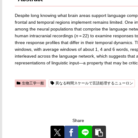
Despite long knowing what brain areas support language compr
frontal and temporal regions implement remains limited. One im
among the neural populations that comprise the language netwo
human intracranial recordings (
n
= 22) to examine responses to
three response profiles that differ in their temporal dynamics. T
windows, with average windows of about 1, 4 and 6 words, respec
interleaved across the language network, which suggests that al
representations of linguistic input—a property that may be criti
生物工学一般
異なる時間スケールで言語処理するニューロン
Share