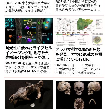
Novo Biosynthesis of
で、鼻甲介の相同を再定義
2025-03-21 中国科学院(CAS)​中
2025-12-16 東京大学東京大学の
Plant Lignans using
国科学院大連化学物理研究所の
し、進化シナリオを提示～
研究チームは、センザンコウ類
周永進教授らの研究チームは、
Synthetic Yeast
の鼻腔内部に存在する複雑な鼻
合成酵母コンソーシアを用い
甲介構造について、胎子標本か
Consortia)
て、植物リグナンのデノボ生合
ら成体までを連続的に観察し、
成に...
その相同...
耐光性に優れたライブセル
アラバマ州で2種の新魚類
イメージング用 近赤外蛍
を発見、すでに絶滅の危機
光標識剤を開発 ～立体化
に瀕している(Yale
学によって細胞膜透過性が
2024-02-29 名古屋大学名古屋大
scientists find two new
2025-04-22 イェール大学イェー
異なることを発見～
学トランスフォーマティブ生命
fish species in Alabama
ル大学の研究チームは、アラバ
分子研究所(WPI-ITbM※)の多喜
マ州モバイル川水系で新種の淡
streams ― and they’re
正泰 特任准教授、山口 茂弘 教
水魚「Etheostoma gurleyense」
already imperiled)
授、フロハンス タマ...
と「Etheo...