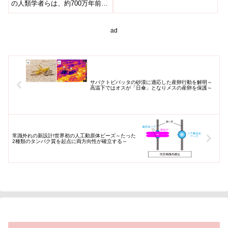
の人類学者らは、約700万年前の
Debated Fossil
初期人類候補 サヘラントロプ
Discovery)
ス・チャデンシス の化石...
ad
サバクトビバッタの砂漠に適応した産卵行動を解明～
高温下ではオスが「日傘」となりメスの産卵を保護～
常識外れの新設計!世界初の人工動原体ビーズ～たった
2種類のタンパク質を起点に両方向性が確立する～