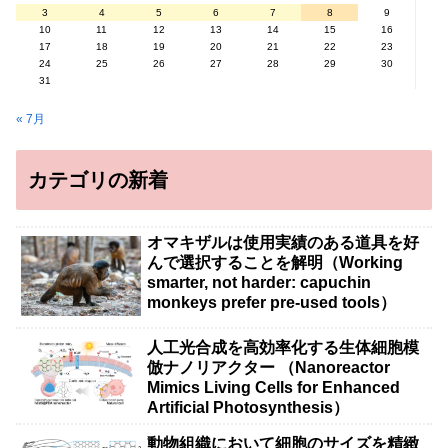
3
4
5
6
7
8
9
10
11
12
13
14
15
16
17
18
19
20
21
22
23
24
25
26
27
28
29
30
31
« 7月
カテゴリの新着
オマキザルは使用実績のある道具を好
んで選択することを解明（Working
smarter, not harder: capuchin
monkeys prefer pre-used tools）
人工光合成を高効率化する生体細胞模
倣ナノリアクター （Nanoreactor
Mimics Living Cells for Enhanced
Artificial Photosynthesis）
動物組織において細胞のサイズを精緻