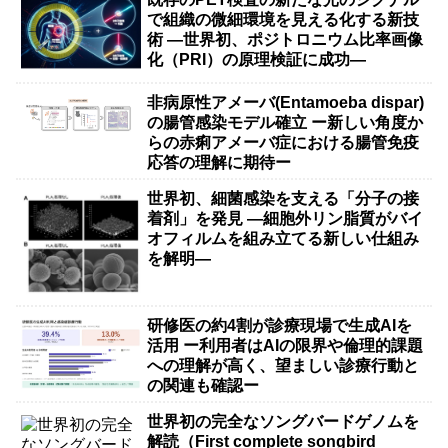
で組織の微細環境を見える化する新技
術 ―世界初、ポジトロニウム比率画像
化（PRI）の原理検証に成功―
非病原性アメーバ(Entamoeba dispar)
の腸管感染モデル確立 ー新しい角度か
らの赤痢アメーバ症における腸管免疫
応答の理解に期待ー
世界初、細菌感染を支える「分子の接
着剤」を発見 ―細胞外リン脂質がバイ
オフィルムを組み立てる新しい仕組み
を解明―
研修医の約4割が診療現場で生成AIを
活用 ー利用者はAIの限界や倫理的課題
への理解が高く、望ましい診療行動と
の関連も確認ー
世界初の完全なソングバードゲノムを
解読（First complete songbird