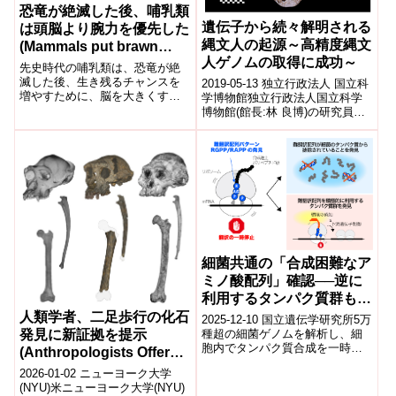
恐竜が絶滅した後、哺乳類
遺伝子から続々解明される
は頭脳より腕力を優先した
縄文人の起源～高精度縄文
(Mammals put brawn
人ゲノムの取得に成功～
before brains after
先史時代の哺乳類は、恐竜が絶
dinosaurs died out)
滅した後、生き残るチャンスを
2019-05-13 独立行政法人 国立科
増やすために、脳を大きくする
学博物館独立行政法人国立科学
のではなく、体を大きくしてい
博物館(館長:林 良博)の研究員を
たことが研究で明らかになっ
筆頭とする国内 7 研究機関 11 名
た。Prehistor...
からなる共同研究グ...
細菌共通の「合成困難なア
ミノ酸配列」確認──逆に
利用するタンパク質群も発
見
人類学者、二足歩行の化石
2025-12-10 国立遺伝学研究所5万
発見に新証拠を提示
種超の細菌ゲノムを解析し、細
胞内でタンパク質合成を一時停
(Anthropologists Offer
止させる「難翻訳配列」を網羅
New Evidence of
2026-01-02 ニューヨーク大学
的に同定した。これらの配列は
Bipedalism in Long-
(NYU)米ニューヨーク大学(NYU)
多くの...