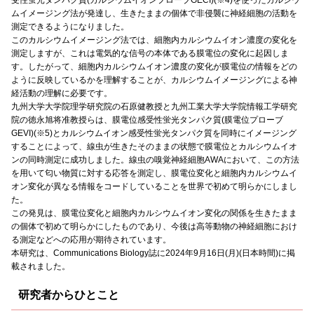
ムイメージング法が発達し、生きたままの個体で非侵襲に神経細胞の活動を
測定できるようになりました。
このカルシウムイメージング法では、細胞内カルシウムイオン濃度の変化を
測定しますが、これは電気的な信号の本体である膜電位の変化に起因しま
す。したがって、細胞内カルシウムイオン濃度の変化が膜電位の情報をどの
ように反映しているかを理解することが、カルシウムイメージングによる神
経活動の理解に必要です。
九州大学大学院理学研究院の石原健教授と九州工業大学大学院情報工学研究
院の徳永旭将准教授らは、膜電位感受性蛍光タンパク質(膜電位プローブ
GEVI)(※5)とカルシウムイオン感受性蛍光タンパク質を同時にイメージング
することによって、線虫が生きたそのままの状態で膜電位とカルシウムイオ
ンの同時測定に成功しました。線虫の嗅覚神経細胞AWAにおいて、この方法
を用いて匂い物質に対する応答を測定し、膜電位変化と細胞内カルシウムイ
オン変化が異なる情報をコードしていることを世界で初めて明らかにしまし
た。
この発見は、膜電位変化と細胞内カルシウムイオン変化の関係を生きたまま
の個体で初めて明らかにしたものであり、今後は高等動物の神経細胞におけ
る測定などへの応用が期待されています。
本研究は、Communications Biology誌に2024年9月16日(月)(日本時間)に掲
載されました。
研究者からひとこと