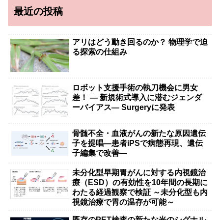
最近の投稿
アリはどう動き回るのか？ 物理学で迫
る探索の仕組み
ロボット支援手術の執刀機会に男女
差！ — 新規術式導入に潜むジェンダ
ーバイアス— Surgeryに発表
骨髄不全・血液がんの新たな原因遺伝
子を提唱―患者iPSで病態再現、遺伝
子編集で改善―
未分化型早期胃がんに対する内視鏡治
療（ESD）の有効性を10年間の長期に
わたる経過観察で検証 ～未分化型も内
視鏡治療で胃の温存が可能～
既存のPET検査の新たな光のシグナル