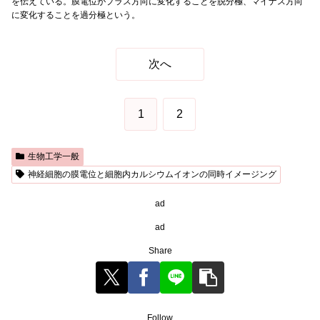
を伝えている。膜電位がプラス方向に変化することを脱分極、マイナス方向
に変化することを過分極という。
次へ
1
2
生物工学一般
神経細胞の膜電位と細胞内カルシウムイオンの同時イメージング
ad
ad
Share
Follow