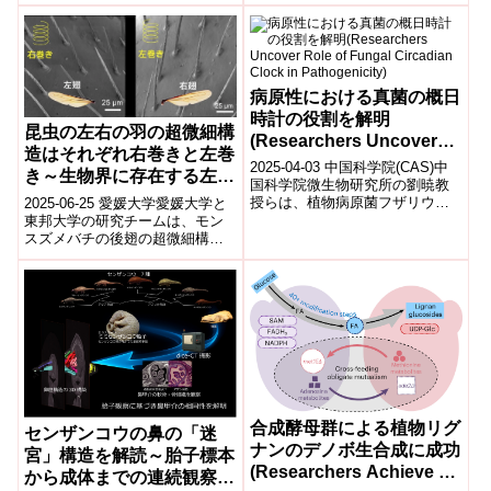
科 特定講師)井川 敬介(生物科学
た塗...
専攻 特任助教(研究...
病原性における真菌の概日
時計の役割を解明
昆虫の左右の羽の超微細構
(Researchers Uncover
造はそれぞれ右巻きと左巻
Role of Fungal Circadian
2025-04-03 中国科学院(CAS)中
き～生物界に存在する左と
Clock in Pathogenicity)
国科学院微生物研究所の劉暁教
右の起源の理解につながる
授らは、植物病原菌フザリウ
2025-06-25 愛媛大学愛媛大学と
成果～
ム・オキシスポルムの概日リズ
東邦大学の研究チームは、モン
ムが病原性に重要な役割を果た
スズメバチの後翅の超微細構造
すこと...
を走査電子顕微鏡と赤外円二色
性分光で解析し、左翅と右翅の
毛の螺旋...
合成酵母群による植物リグ
センザンコウの鼻の「迷
ナンのデノボ生合成に成功
宮」構造を解読～胎子標本
(Researchers Achieve De
から成体までの連続観察