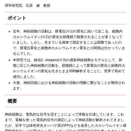
理学研究院 石原 健 教授
ポイント
近年、神経細胞の活動は、膜電位(※1)の変化に続いて起こる、細胞内
カルシウムイオン(※2)の変化を顕微鏡で観察されることが多くなって
いました。しかし、生きている個体で測定することは困難であったの
で、膜電位変化と細胞内カルシウムイオン変化との関係は分かっていま
せんでした。
本研究では、線虫C. elegans(※3)の感覚神経細胞をモデルとして、刺
激に応じた神経細胞の活動を、顕微鏡によって膜電位の変化と細胞内カ
ルシウムイオンの変化を生きたまま同時解析することに、世界で初めて
成功しました。
今後、神経回路における神経細胞の活動の理解に繋がることが期待され
ます。
概要
神経細胞は、電気的な信号を流すことによって情報を伝達しています。これ
まで、電極を使った電気的信号の測定によって神経活動が解析されてきまし
たが、近年では緑色蛍光タンパク質(GFP)などを改良したカルシウムイオン感
受性蛍光タンパク質(カルシウムイオンプローブGECI)(※4)を使ったカルシウ