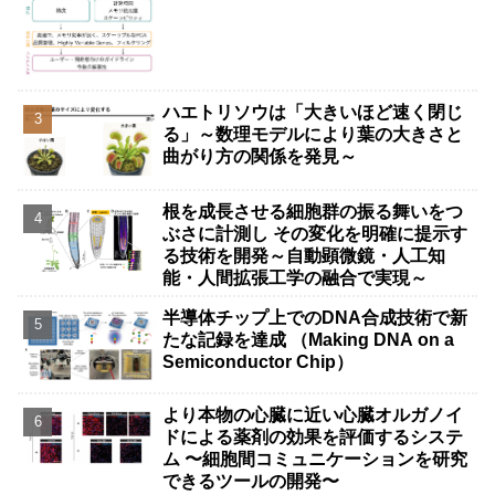
ハエトリソウは「大きいほど速く閉じ
る」～数理モデルにより葉の大きさと
曲がり方の関係を発見～
根を成長させる細胞群の振る舞いをつ
ぶさに計測し その変化を明確に提示す
る技術を開発～自動顕微鏡・人工知
能・人間拡張工学の融合で実現～
半導体チップ上でのDNA合成技術で新
たな記録を達成 （Making DNA on a
Semiconductor Chip）
より本物の心臓に近い心臓オルガノイ
ドによる薬剤の効果を評価するシステ
ム 〜細胞間コミュニケーションを研究
できるツールの開発〜