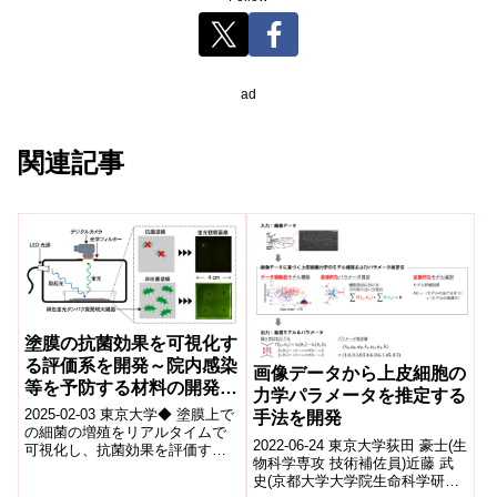
ad
関連記事
塗膜の抗菌効果を可視化す
る評価系を開発～院内感染
画像データから上皮細胞の
等を予防する材料の開発へ
力学パラメータを推定する
の貢献が期待～
2025-02-03 東京大学◆ 塗膜上で
手法を開発
の細菌の増殖をリアルタイムで
2022-06-24 東京大学荻田 豪士(生
可視化し、抗菌効果を評価する
物科学専攻 技術補佐員)近藤 武
ことに成功。◆ 従来の国際標準
史(京都大学大学院生命科学研究
化機構規格では評価できなかっ