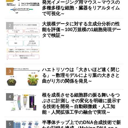
発光イメージング用マウス～マウスの
多種多様な細胞・臓器をリアルタイム
で可視化～
大規模データに対する主成分分析の性
能を評価～100万規模の1細胞発現デー
タで検証～
ハエトリソウは「大きいほど速く閉じ
る」～数理モデルにより葉の大きさと
曲がり方の関係を発見～
根を成長させる細胞群の振る舞いをつ
ぶさに計測し その変化を明確に提示す
る技術を開発～自動顕微鏡・人工知
能・人間拡張工学の融合で実現～
半導体チップ上でのDNA合成技術で新