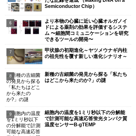
たな記録を達成 （Making DNA on a
Semiconductor Chip）
より本物の心臓に近い心臓オルガノイ
ドによる薬剤の効果を評価するシステ
ム 〜細胞間コミュニケーションを研究
できるツールの開発〜
甲状腺の初期進化～ヤツメウナギ内柱
の祖先性を覆す新しい進化シナリオ～
新種の古細菌の発見から探る「私たち
はどこから来たのか?」の謎
細胞内の温度を1ミリ秒以下の分解能
で計測可能な高速応答蛍光タンパク質
温度センサーB-gTEMP