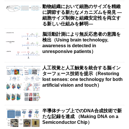
動物組織において細胞のサイズを精緻
に調節する新たなメカニズムを発見 ―
細胞サイズ制御と組織安定性を両立す
る新しい仕組みを解明―
脳活動計測により無反応患者の意識を
検出（Using brain technology,
awareness is detected in
unresponsive patients）
人工視覚と人工触覚を統合する脳イン
ターフェース技術を提示（Restoring
lost senses: one technology for both
artificial vision and touch）
半導体チップ上でのDNA合成技術で新
たな記録を達成 （Making DNA on a
Semiconductor Chip）