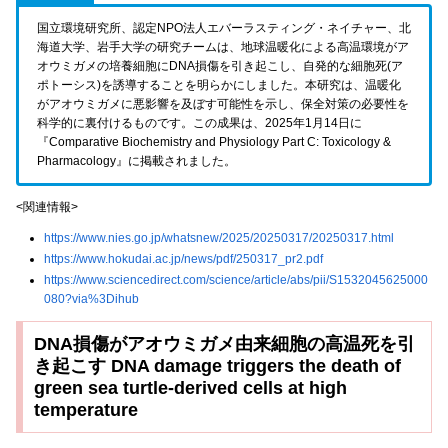
国立環境研究所、認定NPO法人エバーラスティング・ネイチャー、北
海道大学、岩手大学の研究チームは、地球温暖化による高温環境がア
オウミガメの培養細胞にDNA損傷を引き起こし、自発的な細胞死(ア
ポトーシス)を誘導することを明らかにしました。本研究は、温暖化
がアオウミガメに悪影響を及ぼす可能性を示し、保全対策の必要性を
科学的に裏付けるものです。この成果は、2025年1月14日に
『Comparative Biochemistry and Physiology Part C: Toxicology &
Pharmacology』に掲載されました。
<関連情報>
https://www.nies.go.jp/whatsnew/2025/20250317/20250317.html
https://www.hokudai.ac.jp/news/pdf/250317_pr2.pdf
https://www.sciencedirect.com/science/article/abs/pii/S1532045625000
080?via%3Dihub
DNA損傷がアオウミガメ由来細胞の高温死を引
き起こす DNA damage triggers the death of
green sea turtle-derived cells at high
temperature