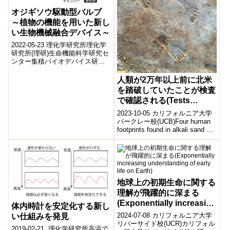
オジギソウ駆動型バルブ
～植物の機能を用いた新し
い生物機械融合デバイス～
2022-05-23 理化学研究所理化学
研究所(理研)生命機能科学研究セ
ンター集積バイオデバイス研究
チームの田中陽チームリーダ
ー、アイサン・ユスフ大学院生
人類が2万年以上前に北米
リサー...
を踏破していたことが検査
で確認される(Tests
confirm humans tramped
2023-10-05 カリフォルニア大学
around North America
バークレー校(UCB)Four human
footprints found in alkali sand at
more than 20,000 years
Whi...
ago)
地球上の初期生命に関する
理解が飛躍的に深まる
(Exponentially increasing
体内時計を安定化する新し
understanding of early
2024-07-08 カリフォルニア大学
い仕組みを発見
life on Earth)
リバーサイド校(UCR)カリフォル
2019-02-21 理化学研究所高温で