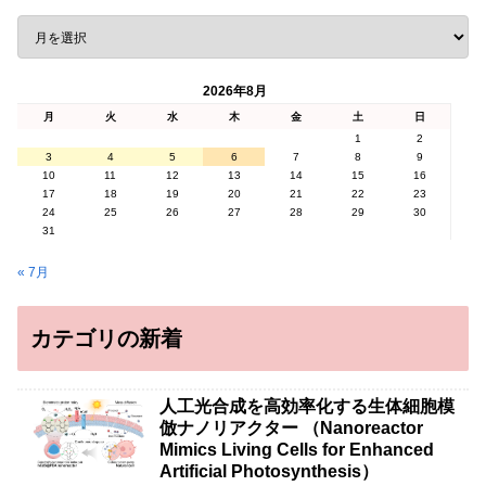
2026年8月
月
火
水
木
金
土
日
1
2
3
4
5
6
7
8
9
10
11
12
13
14
15
16
17
18
19
20
21
22
23
24
25
26
27
28
29
30
31
« 7月
カテゴリの新着
人工光合成を高効率化する生体細胞模
倣ナノリアクター （Nanoreactor
Mimics Living Cells for Enhanced
Artificial Photosynthesis）