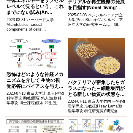
生体エネルギーをサブセル
テリアルが再生医療の発展
レベルで見るという、これ
を目指す(Novel ‘living’
までにない試み(An
biomaterial aims to
2025-02-03 ペンシルベニア州立
unprecedented look at
advance regenerative
2023-03-31 ハーバード大学
大学(PennState)ペンシルベニア
biological energy on the
Microtubules, crucial
州立大学の研究チームは、細胞
medicine)
components of cells’
外マトリックス(ECM)の特性を模
sub-cellular level)
cytoskeletons, are ...
倣する新しい「生体...
恐怖はどのような神経メカ
ニズムを介して 生物の視
バクテリアが密集したらガ
覚応答にバイアスを与える
ラスになった～細胞集団が
のか?
2023-07-13 東京大学辻 真人(生物
とる新しい物質の状態を発
科学専攻 助教)西塚 悠人(生物科
見～
2024-07-11 東京大学竹内 一将(物
学専攻 博士課程)榎本 和生(生物
理学専攻 准教授)Hisay Lama(物
科学専攻 教授/ニューロインテリ
理学専攻 特任研究員)*研究当時
ジェンス国際研究...
発表のポイント 栄養条件下のバ
クテリアが増...