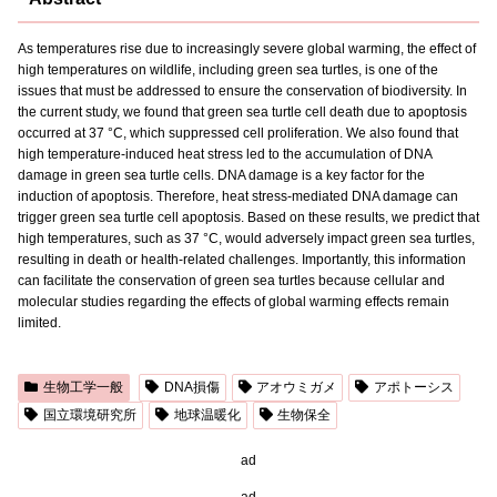
As temperatures rise due to increasingly severe global warming, the effect of
high temperatures on wildlife, including green sea turtles, is one of the
issues that must be addressed to ensure the conservation of biodiversity. In
the current study, we found that green sea turtle cell death due to apoptosis
occurred at 37 °C, which suppressed cell proliferation. We also found that
high temperature-induced heat stress led to the accumulation of DNA
damage in green sea turtle cells. DNA damage is a key factor for the
induction of apoptosis. Therefore, heat stress-mediated DNA damage can
trigger green sea turtle cell apoptosis. Based on these results, we predict that
high temperatures, such as 37 °C, would adversely impact green sea turtles,
resulting in death or health-related challenges. Importantly, this information
can facilitate the conservation of green sea turtles because cellular and
molecular studies regarding the effects of global warming effects remain
limited.
生物工学一般
DNA損傷
アオウミガメ
アポトーシス
国立環境研究所
地球温暖化
生物保全
ad