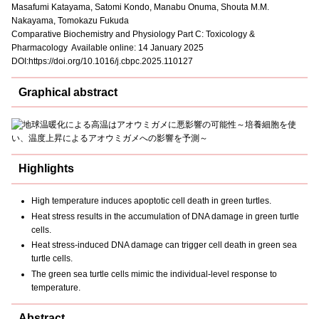
Masafumi Katayama, Satomi Kondo, Manabu Onuma, Shouta M.M.
Nakayama, Tomokazu Fukuda
Comparative Biochemistry and Physiology Part C: Toxicology &
Pharmacology Available online: 14 January 2025
DOI:https://doi.org/10.1016/j.cbpc.2025.110127
Graphical abstract
Highlights
High temperature induces apoptotic cell death in green turtles.
Heat stress results in the accumulation of DNA damage in green turtle
cells.
Heat stress-induced DNA damage can trigger cell death in green sea
turtle cells.
The green sea turtle cells mimic the individual-level response to
temperature.
Abstract