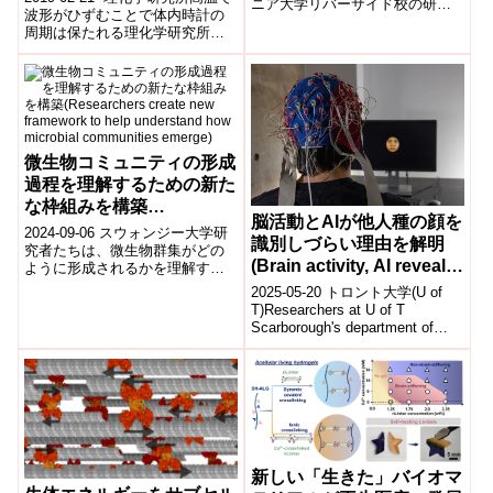
ニア大学リバーサイド校の研究
波形がひずむことで体内時計の
者たちは、生命の起源と初期進
周期は保たれる理化学研究所
化を理解するための新たな道を
（理研）数理創造プログラムの
開...
儀保伸吾特別研究員と黒澤元研
究員の研...
微生物コミュニティの形成
過程を理解するための新た
な枠組みを構築
脳活動とAIが他人種の顔を
(Researchers create new
2024-09-06 スウォンジー大学研
識別しづらい理由を解明
framework to help
究者たちは、微生物群集がどの
(Brain activity, AI reveal
ように形成されるかを理解する
understand how
ための新しい理論的枠組みを開
why people struggle to
2025-05-20 トロント大学(U of
microbial communities
発しました。スウォンジー大学
recognize faces from
T)Researchers at U of T
emerge)
のコンピ...
Scarborough's department of
other racial groups)
psych...
新しい「生きた」バイオマ