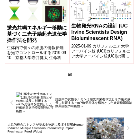
生物発光RNAの設計 (UC
蛍光共鳴エネルギー移動に
Irvine Scientists Design
基づく二光子励起光遺伝学
Bioluminescent RNA)
操作法を開発
2025-01-09 カリフォルニア大学
生体内で個々の細胞の情報伝達
アーバイン校 (UCI)カリフォルニ
を光でコントロールする2019-09-
ア大学アーバイン校(UCI)の研究
10 京都大学寺井健太 生命科学
者たちは、RNAに生物発光分子
研究科准教授、松田道行 同教
をタグ付けする新技術...
授、金城智章 医学研究科博士課
程学...
ad
妊娠中の女性ホルモンは胎児の栄養環境とその後の成
長に影響する～mPRε受容体を標的とした妊娠糖尿病治
療薬開発の可能性～
人為的複合ストレスが淡水食物網に及ぼす影響(Human
Induced Multiple Stressors Interactively Impair
Freshwater Food Webs)