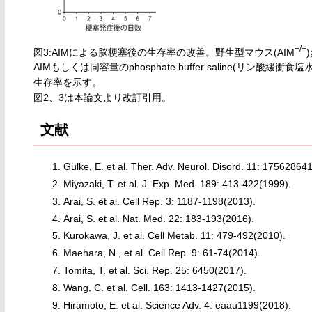
+/+
図3:AIMによる脳梗塞後の生存率の改善。野生型マウス(AIM
AIMもしくは同容量のphosphate buffer saline(リ
生存率を示す。
図2、3は本論文より改訂引用。
文献
Gülke, E. et al. Ther. Adv. Neurol. Disord. 11: 1756286
Miyazaki, T. et al. J. Exp. Med. 189: 413-422(1999).
Arai, S. et al. Cell Rep. 3: 1187-1198(2013).
Arai, S. et al. Nat. Med. 22: 183-193(2016).
Kurokawa, J. et al. Cell Metab. 11: 479-492(2010).
Maehara, N., et al. Cell Rep. 9: 61-74(2014).
Tomita, T. et al. Sci. Rep. 25: 6450(2017).
Wang, C. et al. Cell. 163: 1413-1427(2015).
Hiramoto, E. et al. Science Adv. 4: eaau1199(2018).