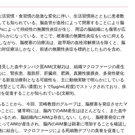
生活習慣・食習慣の急激な変化に伴い、生活習慣病とともに患者数
しても知られている。脳血管が血栓によって閉塞することにより脳
Psによって持続性の無菌性炎症が生じ、周辺の脳組織にも傷害が広
明らかになっている。そこで、梗塞後の無菌性炎症をいかに抑える
かしながら、脳梗塞の治療法は、超早期の血栓溶解療法を除くと、脳
の対症療法しかなく、前述の無菌性炎症を標的としたものを含め、
した血中タンパク質AIM(文献2)は、組織マクロファージの産生
心に、腎疾患、脂肪肝、肝臓癌、肥満、真菌性腹膜炎、多発性硬化
する新規治療剤となる可能性を、主に動物実験で明らかにしている
活性型として高い濃度(ヒトで5μg/mL程度)でストックされており、疾
癒を促進することが知られている(文献9)。
あることから、今回、宮崎教授のグループは、脳梗塞を発症させたマ
いことに、健常時には、脳内でのAIM産生はほとんどなく、また血中
れているため、脳組織内にAIMは存在しない。しかし、脳梗塞発症に伴
ってAIMが産生され、脳内のAIM量は顕著に増加することを確認し
細胞に結合し、マクロファージによる死細胞デブリの貪食を促進して