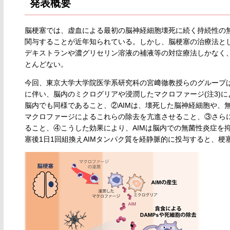
発表概要
脳梗塞では、虚血による最初の脳神経細胞壊死に続く持続性の
関与することが近年知られている。しかし、脳梗塞の治療法と
デキストランや濃グリセリン溶液の補液等の対症療法しかなく
とんどない。
今回、東京大学大学院医学系研究科の宮﨑徹教授らのグループ
に伴い、脳内のミクログリアや浸潤したマクロファージ(注3)に
脳内でも同様であること、②AIMは、壊死した脳神経細胞や、
マクロファージによるこれらの除去を亢進させること、③さらに一
ること、④こうした効果により、AIMは脳内での無菌性炎症を
塞後1日1回組換えAIMタンパク質を経静脈的に投与すると、梗