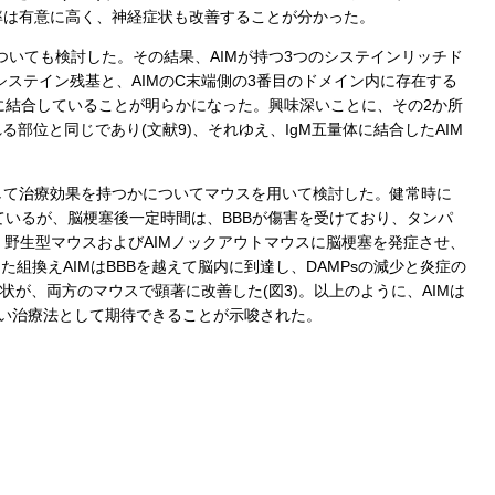
率は有意に高く、神経症状も改善することが分かった。
についても検討した。その結果、AIMが持つ3つのシステインリッチド
のシステイン残基と、AIMのC末端側の3番目のドメイン内に存在する
的に結合していることが明らかになった。興味深いことに、その2か所
部位と同じであり(文献9)、それゆえ、IgM五量体に結合したAIM
して治療効果を持つかについてマウスを用いて検討した。健常時に
ているが、脳梗塞後一定時間は、BBBが傷害を受けており、タンパ
、野生型マウスおよびAIMノックアウトマウスに脳梗塞を発症させ、
た組換えAIMはBBBを越えて脳内に到達し、DAMPsの減少と炎症の
が、両方のマウスで顕著に改善した(図3)。以上のように、AIMは
しい治療法として期待できることが示唆された。