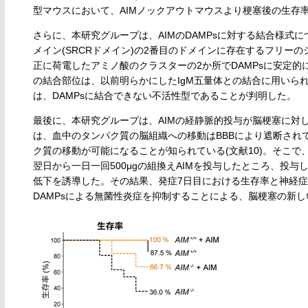
型マウスにおいて、AIMノックアウトマウスより梗塞後の生存
さらに、本研究グループは、AIMのDAMPsに対する結合様式
メイン(SRCRドメイン)の2番目のドメインに存在するフリー
正に荷電したアミノ酸のクラスターの2か所でDAMPsに安定
の結合部位は、以前明らかにしたIgM五量体との結合に用いられる
は、DAMPsに結合できない不活性型であることが判明した。
最後に、本研究グループは、AIMの経静脈的投与が脳梗塞に対
は、血中のタンパク質の脳組織への移動はBBBにより遮断され
ク質の移動が可能になることが知られている(文献10)。そこで
翌日から一日一回500μgの組換えAIMを投与したところ、投与し
低下を誘導した。その結果、発症7日目における生存率と神経症状
DAMPsによる無菌性炎症を抑制することによる、脳梗塞の新