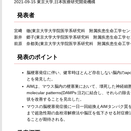
2021-09-15 東京大学,日本医療研究開発機構
発表者
宮﨑 徹(東京大学大学院医学系研究科 附属疾患生命工学セン
新井 郷子(東京大学大学院医学系研究科 附属疾患生命工学セ
前原 奈都美(東京大学大学院医学系研究科 附属疾患生命工学
発表のポイント
脳梗塞発症に伴い、健常時ほとんど存在しない脳内のapoptosis i
とを発見した。
AIMは、マウス脳内の梗塞巣において、壊死した神経細胞や、
molecular patterns(DAMPs:注2)に結合
状を改善することを見出した。
マウスの脳梗塞発症後に一日一回組換えAIMタンパク質
まで超急性期の血栓溶解療法や脳圧を低下させる対症療法
ることが期待される。