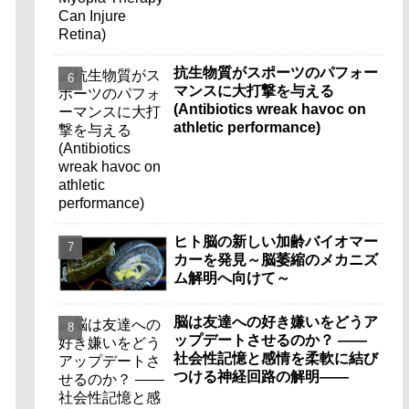
抗生物質がスポーツのパフォー
マンスに大打撃を与える
(Antibiotics wreak havoc on
athletic performance)
ヒト脳の新しい加齢バイオマー
カーを発見～脳萎縮のメカニズ
ム解明へ向けて～
脳は友達への好き嫌いをどうア
ップデートさせるのか？ ――
社会性記憶と感情を柔軟に結び
つける神経回路の解明――