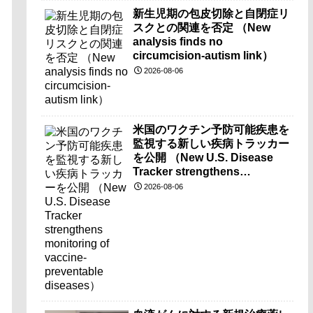
新生児期の包皮切除と自閉症リ
スクとの関連を否定 （New
analysis finds no
circumcision-autism link）
2026-08-06
米国のワクチン予防可能疾患を
監視する新しい疾病トラッカー
を公開 （New U.S. Disease
Tracker strengthens
monitoring of vaccine-
2026-08-06
preventable diseases）