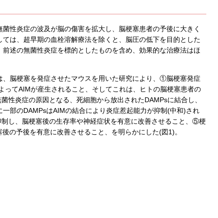
無菌性炎症の波及が脳の傷害を拡大し、脳梗塞患者の予後に大きく
しては、超早期の血栓溶解療法を除くと、脳圧の低下を目的とした
、前述の無菌性炎症を標的としたものを含め、効果的な治療法はほ
は、脳梗塞を発症させたマウスを用いた研究により、①脳梗塞発症
よってAIMが産生されること、そしてこれは、ヒトの脳梗塞患者の
無菌性炎症の原因となる、死細胞から放出されたDAMPsに結合し、
部のDAMPsはAIMの結合により炎症惹起能力が抑制(中和)され
抑制し、脳梗塞後の生存率や神経症状を有意に改善させること、⑤梗
塞後の予後を有意に改善させること、を明らかにした(図1)。