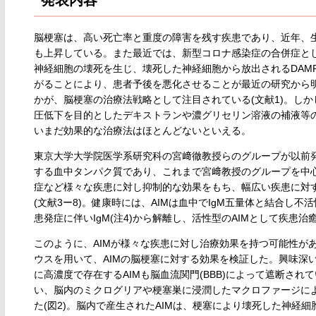
脳梗塞は、高い死亡率と重度の障害を残す疾患であり、近年、
も上昇している。また最近では、新型コロナ感染症の合併症と
神経細胞の壊死を生じ、壊死した神経細胞から放出されるDAM
がることにより、患者予後を悪化させることが最近の研究から
かが、脳梗塞の治療法戦略として注目されている(文献1)。し
圧低下を目的としたデキストランや濃グリセリン溶液の補液等
いまだ効果的な治療法はほとんどないといえる。
東京大学大学院医学系研究科の宮﨑徹教授らのグループが以前発見
する血中タンパク質であり、これまで宮﨑教授のグループを中
症など様々な疾患に対し抑制的な効果をもち、幅広い疾患に対
(文献3ー8)。健康時には、AIMは血中でIgM五量体と結合し不
患発症に伴いIgM(注4)から解離し、活性型のAIMとして疾患治
このように、AIMが様々な疾患に対し治療効果を持つ可能性が
ウスを用いて、AIMの脳梗塞に対する効果を検証した。興味深
に高濃度で存在するAIMも脳血流関門(BBB)によって遮断さ
い、脳内のミクログリアや梗塞巣に浸潤したマクロファージによ
た(図2)。脳内で産生されたAIMは、梗塞により壊死した神経