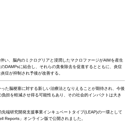
に伴い、脳内のミクログリアと浸潤したマクロファージがAIMを産生
性のDAMPsに結合し、それらの貪食除去を促進するとともに、炎症
性炎症が抑制され予後が改善する。
かった脳梗塞に対する新しい治療法となりえることが期待され、今後
の負担を軽減させ得る可能性もあり、その社会的インパクトは大き
先端研究開発支援事業インキュベートタイプ(LEAP)の一環として
ll Reports」オンライン版で公開されました。