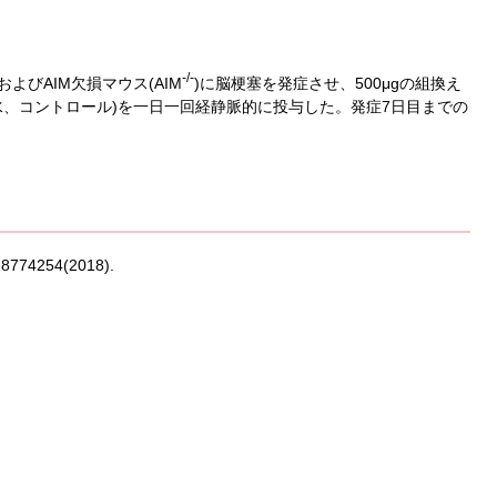
-/-
)およびAIM欠損マウス(AIM
)に脳梗塞を発症させ、500μgの組換え
ン酸緩衝食塩水、コントロール)を一日一回経静脈的に投与した。発症7日目までの
418774254(2018).