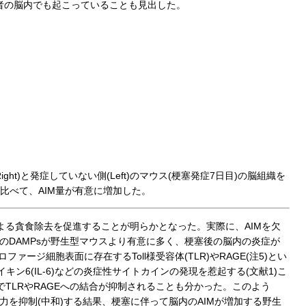
者の脳内でも起こっていることも見出した。
ht)と発症していない側(Left)のマウス(梗塞発症7日目)の脳組織を
に比べて、AIM量が有意に増加した。
による貪食除去を促進することが明らかとなった。実際に、AIMを欠
内のDAMPsが野生型マウスより有意に多く、梗塞後の脳内の炎症が
ージ細胞表面に存在するToll様受容体(TLR)やRAGE(注5)とい
イキン6(IL-6)などの炎症性サイトカインの発現を惹起する(文献1)こ
でTLRやRAGEへの結合が抑制されることも分かった。このよう
能力を抑制(中和)する結果、梗塞に伴って脳内のAIMが増加する野生