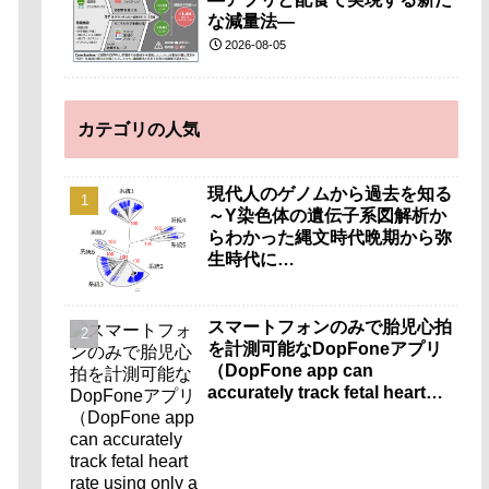
な減量法―
2026-08-05
カテゴリの人気
現代人のゲノムから過去を知る
～Y染色体の遺伝子系図解析か
らわかった縄文時代晩期から弥
生時代に…
スマートフォンのみで胎児心拍
を計測可能なDopFoneアプリ
（DopFone app can
accurately track fetal heart
rate using only a
smartphone）