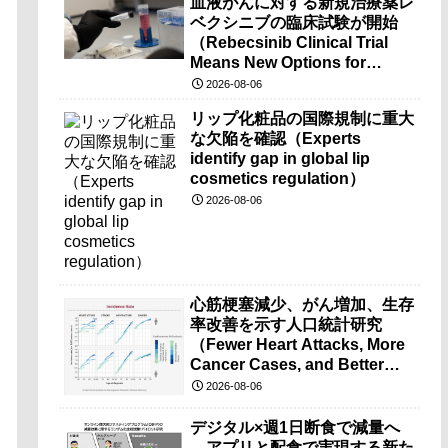
血液がんに対する新規治療薬レ
ベクシニブの臨床試験が開始
（Rebecsinib Clinical Trial
Means New Options for
Blood Cancer）
2026-08-06
リップ化粧品の国際規制に重大
な欠陥を確認（Experts
identify gap in global lip
cosmetics regulation）
2026-08-06
心筋梗塞減少、がん増加、生存
率改善を示す人口統計研究
（Fewer Heart Attacks, More
Cancer Cases, and Better
Survival Chances）
2026-08-06
デジタル×週1日断食で減量へ
―アプリと配食で実現する新た