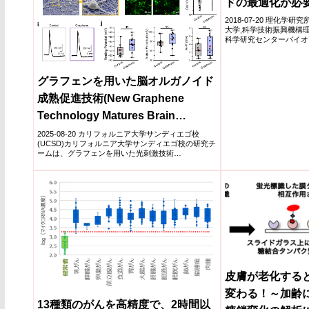
ドの最適化が必
2018-07-20 理化学
大学,科学技術振興機構理
科学研究センターバイオ
子テク...
グラフェンを用いた脳オルガノイド
成熟促進技術(New Graphene
Technology Matures Brain
Organoids Faster, May Unlock
2025-08-20 カリフォルニア大学サンディエゴ校
(UCSD)カリフォルニア大学サンディエゴ校の研究チ
Neurodegenerative Insights)
ームは、グラフェンを用いた光刺激技術
「GraMOS」を...
皮膚が老化する
変わる！～加齢
13種類のがんを高精度で、2時間以