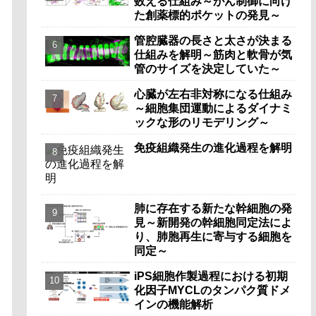
数える仕組み～がん制御に向け
た創薬標的ポケットの発見～
管腔臓器の長さと太さが決まる
仕組みを解明～筋肉と軟骨が気
管のサイズを決定していた～
心臓が左右非対称になる仕組み
～細胞集団運動によるダイナミ
ックな形のリモデリング～
免疫組織発生の進化過程を解明
肺に存在する新たな幹細胞の発
見～新開発の幹細胞同定法によ
り、肺胞再生に寄与する細胞を
同定～
iPS細胞作製過程における初期
化因子MYCLのタンパク質ドメ
インの機能解析