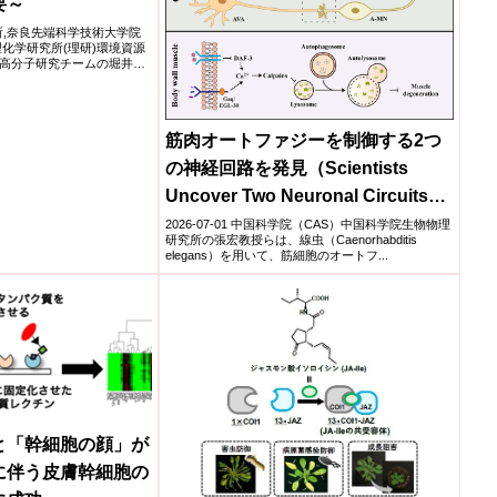
要～
研究所,奈良先端科学技術大学院
化学研究所(理研)環境資源
高分子研究チームの堀井陽
筋肉オートファジーを制御する2つ
の神経回路を発見（Scientists
Uncover Two Neuronal Circuits
Orchestrating Muscle
2026-07-01 中国科学院（CAS）中国科学院生物物理
研究所の張宏教授らは、線虫（Caenorhabditis
Autophagy）
elegans）を用いて、筋細胞のオートフ...
と「幹細胞の顔」が
に伴う皮膚幹細胞の