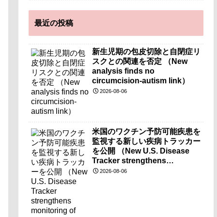
最近の投稿
新生児期の包皮切除と自閉症リ
スクとの関連を否定 （New
analysis finds no
circumcision-autism link）
2026-08-06
米国のワクチン予防可能疾患を
監視する新しい疾病トラッカー
を公開 （New U.S. Disease
Tracker strengthens
monitoring of vaccine-
2026-08-06
preventable diseases）