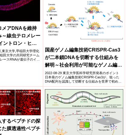
メアDNAを維持
み～線虫テロメレー
イントロン・ヒッ
国産ゲノム編集技術CRISPR-Cas3
研究所,東京大学,早稲田大学理化
稲田大学の共同研究チーム
が二本鎖DNAを切断する仕組みを
レースRNAが遺伝子のイン
解明～社会利用が可能なゲノム編集
法として期待～
2022-08-29 東京大学医科学研究所発表のポイント
日本発のゲノム編集技術CRISPR-Cas3が、狙った
DNA配列を認識して切断する仕組みを世界で初め
て...
入するペプチドの探
じた膜透過性ペプチ