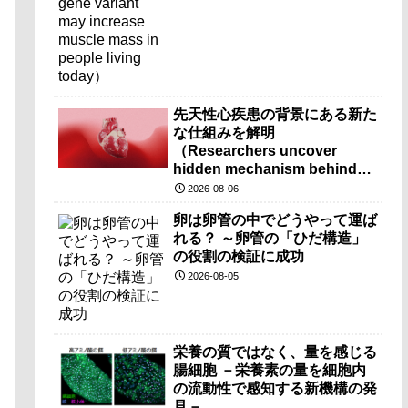
先天性心疾患の背景にある新た
な仕組みを解明
（Researchers uncover
hidden mechanism behind
congenital heart disease）
2026-08-06
卵は卵管の中でどうやって運ば
れる？ ～卵管の「ひだ構造」
の役割の検証に成功
2026-08-05
栄養の質ではなく、量を感じる
腸細胞 －栄養素の量を細胞内
の流動性で感知する新機構の発
見－