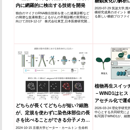
糖鎖変化の解析
内に網羅的に検出する技術を開発
2020-07-29 筑波大
構研究成果のポイント 
独自のマイクロRNA検出技術を使った健康診断など
る新しい糖鎖プロファイ
の簡便な血液検査によるがんの早期診断の実用化に
老化に...
向けて2019-12-17 株式会社東芝,日本医療研究開発
機構がん...
植物再生スイッ
－WIND1はヒ
アセチル化で運
どちらが長くてどちらが短い?細胞
2026-03-24 理化
中心とする共同研究によ
が、定規を使わずに染色体部位の長
転写因子WIND1が、細
さを比べることができる分子メカニ
子メカ...
ズムとは?
2024-10-15 京都大学ピーター・カールトン 生命科