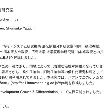
池尾研究室
ulcherrimus
keo, Shunsuke Yaguchi
は、情報・システム研究機構 遺伝情報分析研究室 池尾一穂准教授、
ー 清本正人准教授、広島大学 大学院理学研究科 山本卓教授との共
)のゲノム配列を解読しました。
ウニの一種であり、地域によっては貴重な漁獲対象物となっていま
の容易さから、発生生物学、細胞生物学等の優れた研究材料として
は長い間利用されてきました。本研究では、バフンウニのゲノム配
/cell-innovation.nig.ac.jp/Hpul/)を作成しました。
ent Growth & Differentiation」にて先行公開されました。
ました。