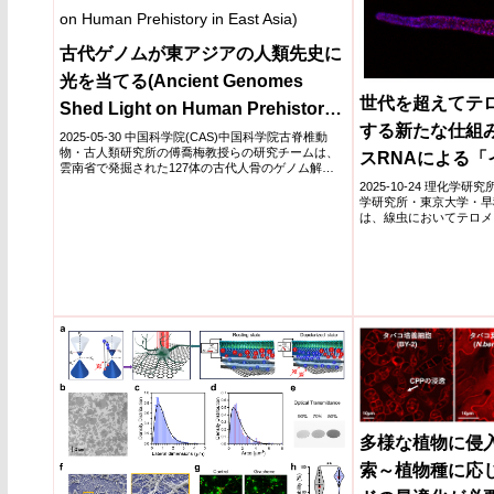
古代ゲノムが東アジアの人類先史に
光を当てる(Ancient Genomes
世代を超えてテロ
Shed Light on Human Prehistory
する新たな仕組
in East Asia)
2025-05-30 中国科学院(CAS)中国科学院古脊椎動
物・古人類研究所の傅喬梅教授らの研究チームは、
スRNAによる「
雲南省で発掘された127体の古代人骨のゲノム解析
チハイク」～
を通じ...
2025-10-24 理化学
学研究所・東京大学・早
は、線虫においてテロメ
トロン...
多様な植物に侵
索～植物種に応