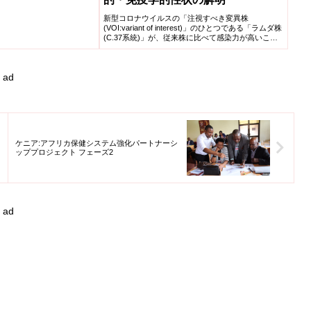
新型コロナウイルスの「注視すべき変異株
(VOI:variant of interest)」のひとつである「ラムダ株
(C.37系統)」が、従来株に比べて感染力が高いこ
と、そしてその高い感染力は、ラムダ株のスパイク
タンパク質特有の、T76IとL452Qというふたつの変
異によって規定されていることを明らかにしまし
ad
た。
ケニア:アフリカ保健システム強化パートナーシ
ッププロジェクト フェーズ2
ad