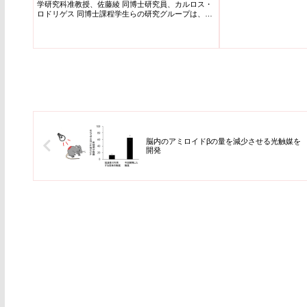
学研究科准教授、佐藤綾 同博士研究員、カルロス・
ロドリゲス 同博士課程学生らの研究グループは、線
虫C....
脳内のアミロイドβの量を減少させる光触媒を
開発