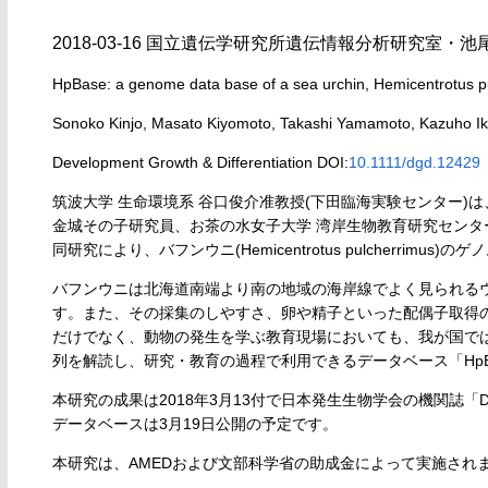
2018-03-16 国立遺伝学研究所遺伝情報分析研究室・
HpBase: a genome data base of a sea urchin, Hemicentrotus p
Sonoko Kinjo, Masato Kiyomoto, Takashi Yamamoto, Kazuho I
Development Growth & Differentiation DOI:
10.1111/dgd.12429
筑波大学 生命環境系 谷口俊介准教授(下田臨海実験センター)
金城その子研究員、お茶の水女子大学 湾岸生物教育研究センタ
同研究により、バフンウニ(Hemicentrotus pulcherrimus
バフンウニは北海道南端より南の地域の海岸線でよく見られる
す。また、その採集のしやすさ、卵や精子といった配偶子取得
だけでなく、動物の発生を学ぶ教育現場においても、我が国で
列を解読し、研究・教育の過程で利用できるデータベース「HpBase」(http:/
本研究の成果は2018年3月13付で日本発生生物学会の機関誌「Developm
データベースは3月19日公開の予定です。
本研究は、AMEDおよび文部科学省の助成金によって実施され