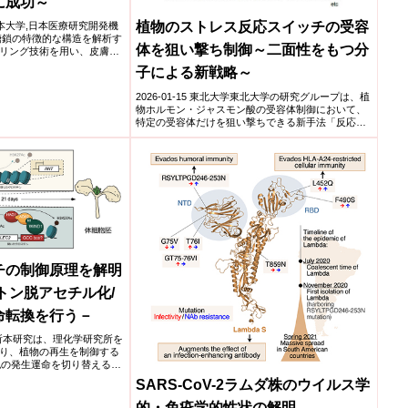
に成功～
植物のストレス反応スイッチの受容
学,熊本大学,日本医療研究開発機
糖鎖の特徴的な構造を解析す
体を狙い撃ち制御～二面性をもつ分
リング技術を用い、皮膚の
子による新戦略～
2026-01-15 東北大学東北大学の研究グループは、植
物ホルモン・ジャスモン酸の受容体制御において、
特定の受容体だけを狙い撃ちできる新手法「反応性
アンタゴニ...
チの制御原理を解明
ストン脱アセチル化/
命転換を行う－
学研究所本研究は、理化学研究所を
り、植物の再生を制御する
胞の発生運命を切り替える分
SARS-CoV-2ラムダ株のウイルス学
的・免疫学的性状の解明