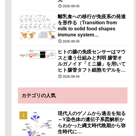
2026-08-05
離乳食への移行が免疫系の発達
を形作る（Transition from
milk to solid food shapes
immune system
development）
2026-08-05
ヒトの腸の免疫センサーはマウ
スと違う仕組みと判明 腸管オ
ルガノイド「ミニ腸」を用いて
ヒト腸管タフト細胞モデルを開
発～マウス細胞に代わり細胞治
2026-08-04
療・創薬への応用に期待～
カテゴリの人気
現代人のゲノムから過去を知る
～Y染色体の遺伝子系図解析か
らわかった縄文時代晩期から弥
生時代に…