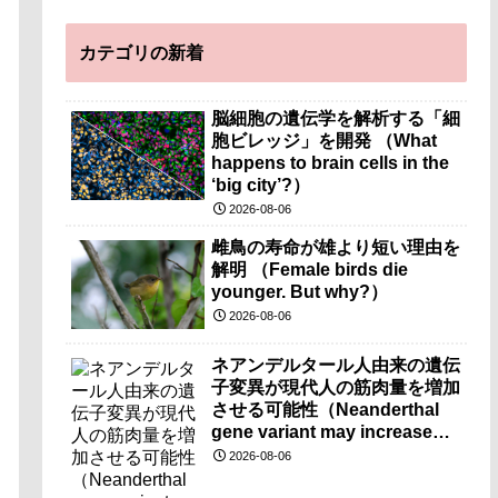
カテゴリの新着
脳細胞の遺伝学を解析する「細
胞ビレッジ」を開発 （What
happens to brain cells in the
‘big city’?）
2026-08-06
雌鳥の寿命が雄より短い理由を
解明 （Female birds die
younger. But why?）
2026-08-06
ネアンデルタール人由来の遺伝
子変異が現代人の筋肉量を増加
させる可能性（Neanderthal
gene variant may increase
muscle mass in people living
2026-08-06
today）