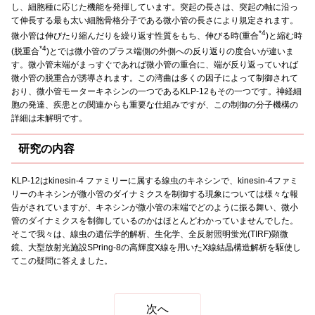
し、細胞種に応じた機能を発揮しています。突起の長さは、突起の軸に沿っ
て伸長する最も太い細胞骨格分子である微小管の長さにより規定されます。
*4
微小管は伸びたり縮んだりを繰り返す性質をもち、伸びる時(重合
)と縮む時
*4
(脱重合
)とでは微小管のプラス端側の外側への反り返りの度合いが違いま
す。微小管末端がまっすぐであれば微小管の重合に、端が反り返っていれば
微小管の脱重合が誘導されます。この湾曲は多くの因子によって制御されて
おり、微小管モーターキネシンの一つであるKLP-12もその一つです。神経細
胞の発達、疾患との関連からも重要な仕組みですが、この制御の分子機構の
詳細は未解明です。
研究の内容
KLP-12はkinesin-4 ファミリーに属する線虫のキネシンで、kinesin-4ファミ
リーのキネシンが微小管のダイナミクスを制御する現象については様々な報
告がされていますが、キネシンが微小管の末端でどのように振る舞い、微小
管のダイナミクスを制御しているのかはほとんどわかっていませんでした。
そこで我々は、線虫の遺伝学的解析、生化学、全反射照明蛍光(TIRF)顕微
鏡、大型放射光施設SPring-8の高輝度X線を用いたX線結晶構造解析を駆使し
てこの疑問に答えました。
次へ