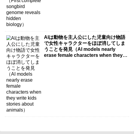
AIは動物を主人公にした児童向け物語
で女性キャラクターをほぼ消してしま
うことを発見（AI models nearly
erase female characters when they
write kids stories about animals）