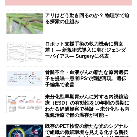
アリはどう動き回るのか？ 物理学で迫
る探索の仕組み
ロボット支援手術の執刀機会に男女
差！ — 新規術式導入に潜むジェンダ
ーバイアス— Surgeryに発表
骨髄不全・血液がんの新たな原因遺伝
子を提唱―患者iPSで病態再現、遺伝
子編集で改善―
未分化型早期胃がんに対する内視鏡治
療（ESD）の有効性を10年間の長期に
わたる経過観察で検証 ～未分化型も内
視鏡治療で胃の温存が可能～
既存のPET検査の新たな光のシグナル
で組織の微細環境を見える化する新技