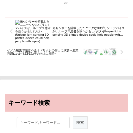
いるものの、その交雑帯が発見
ad
できたことから、2種は交雑して
いることを見出した。
光センサーを搭載したユニークな3Dプリントデバイス
が、ループス患者を救うかもしれない(Unique light-
sensing 3D-printed device could help people with
lupus)
ゲノム編集で遊泳不全ミドリムシの作出に成功～産業
利用における回収効率の向上に期待～
キーワード検索