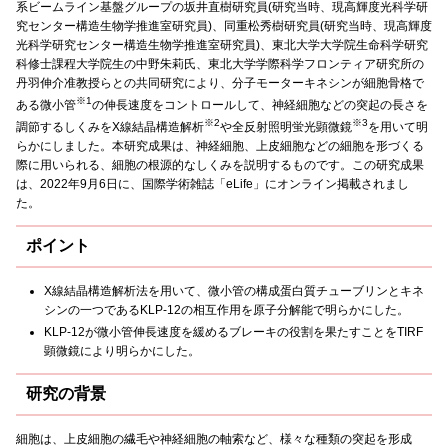
系ビームライン基盤グループの坂井直樹研究員(研究当時、現高輝度光科学研
究センター構造生物学推進室研究員)、同重松秀樹研究員(研究当時、現高輝度
光科学研究センター構造生物学推進室研究員)、東北大学大学院生命科学研究
科修士課程大学院生の中野朱莉氏、東北大学学際科学フロンティア研究所の
丹羽伸介准教授らとの共同研究により、分子モーターキネシンが細胞骨格で
※1
ある微小管
の伸長速度をコントロールして、神経細胞などの突起の長さを
※2
※3
調節するしくみをX線結晶構造解析
や全反射照明蛍光顕微鏡
を用いて明
らかにしました。本研究成果は、神経細胞、上皮細胞などの細胞を形づくる
際に用いられる、細胞の根源的なしくみを説明するものです。この研究成果
は、2022年9月6日に、国際学術雑誌「eLife」にオンライン掲載されまし
た。
ポイント
X線結晶構造解析法を用いて、微小管の構成蛋白質チューブリンとキネ
シンの一つであるKLP-12の相互作用を原子分解能で明らかにした。
KLP-12が微小管伸長速度を緩めるブレーキの役割を果たすことをTIRF
顕微鏡により明らかにした。
研究の背景
細胞は、上皮細胞の繊毛や神経細胞の軸索など、様々な種類の突起を形成