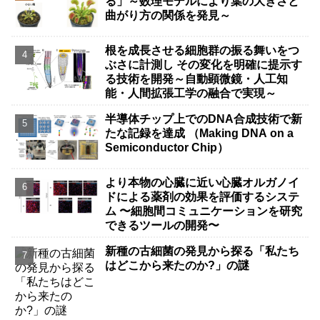
る」～数理モデルにより葉の大きさと
曲がり方の関係を発見～
根を成長させる細胞群の振る舞いをつ
ぶさに計測し その変化を明確に提示す
る技術を開発～自動顕微鏡・人工知
能・人間拡張工学の融合で実現～
半導体チップ上でのDNA合成技術で新
たな記録を達成 （Making DNA on a
Semiconductor Chip）
より本物の心臓に近い心臓オルガノイ
ドによる薬剤の効果を評価するシステ
ム 〜細胞間コミュニケーションを研究
できるツールの開発〜
新種の古細菌の発見から探る「私たち
はどこから来たのか?」の謎