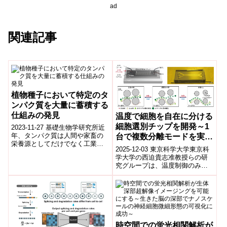
ad
関連記事
植物種子において特定のタ
ンパク質を大量に蓄積する
仕組みの発見
温度で細胞を自在に分ける
細胞選別チップを開発～1
2023-11-27 基礎生物学研究所近
年、タンパク質は人間や家畜の
台で複数分離モードを実
栄養源としてだけでなく工業用
現。がん診断・再生医療応
2025-12-03 東京科学大学東京科
の酵素やバイオ医薬品として利
用に期待～
学大学の西迫貴志准教授らの研
用が進んでおり、これらの有用
究グループは、温度制御のみで
タンパク...
細胞分離条件を自在に変更でき
る 可変型DLD(Determini...
時空間での蛍光相関解析が