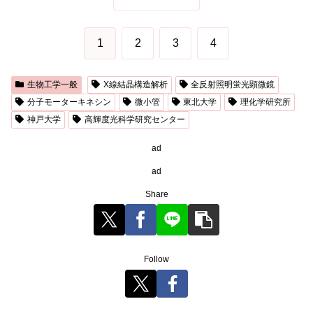
1
2
3
4
生物工学一般
X線結晶構造解析
全反射照明蛍光顕微鏡
分子モーターキネシン
微小管
東北大学
理化学研究所
神戸大学
高輝度光科学研究センター
ad
ad
Share
Follow