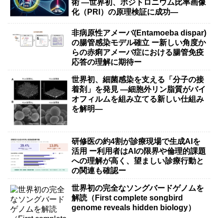
術 ―世界初、ポジトロニウム比率画像
化（PRI）の原理検証に成功―
非病原性アメーバ(Entamoeba dispar)
の腸管感染モデル確立 ー新しい角度か
らの赤痢アメーバ症における腸管免疫
応答の理解に期待ー
世界初、細菌感染を支える「分子の接
着剤」を発見 ―細胞外リン脂質がバイ
オフィルムを組み立てる新しい仕組み
を解明―
研修医の約4割が診療現場で生成AIを
活用 ー利用者はAIの限界や倫理的課題
への理解が高く、望ましい診療行動と
の関連も確認ー
世界初の完全なソングバードゲノムを
解読（First complete songbird
genome reveals hidden biology）