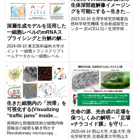
生体深部超解像イメージン
グを可能にする～生きた脳
の深部でナノスケールの神
2023-10-16 生理学研究所概要自
経細胞微細形態の可視化に
然科学研究機構 生命創成探究セ
深層生成モデルを活用した
ンター (ExCELLS) / 生理学研究
成功～
一細胞レベルのmRNAス
所 の堤 元佐 特任助教、髙橋 泰
プライシングと分解の解析
伽特別共同利用...
～遺伝子発現制御メカニズ
2024-09-10 東京医科歯科大学ポ
ムの解明に向けた革新的ツ
イント 一細胞トランスクリプト
ームデータから一細胞レベルで
ールの開発～
各遺伝子のスプライシング速度
と分解速度の推定を行う手法、
Dee...
生きた細胞内の「渋滞」を
可視化する(Visualizing
生命の源、光合成の足場を
“traffic jams” inside
保つしくみの解明～「足場
living cells)
画期的な顕微鏡技術が細胞内物
=チラコイド膜」を守り植
質輸送の秘密を解き明かす
物を高温に強くする～
2025-04-14 岡山大学,大阪大学,理
Revolutionary microscopy
化学研究所,京都産業大学岡山大
technique unlocks secrets of ...