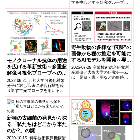
学を中心とする研究グループ
は、光合成の主要な反応が行わ
れる「チラコイド膜」の構造維
持に...
野生動物の多様な“痕跡”の
画像から種の推定を可能に
するAIモデルを開発～専門
モノクローナル抗体の用途
知識がなくても非侵襲的に
を広げる革新技術～多重超
2025-07-29 産業技術総合研究所
動物の種を識別できる新た
産総研と大阪大学の研究チーム
解像可視化プローブへの迅
は、足跡・糞・羽などの痕跡画
なアニマルトラッキングAI
速変換法～
2022-09-21 京都大学可視化対象
像から野生動物の種を推定でき
モデル～
分子に対し迅速に結合解離を繰
るAIモデルとデータセット
り返す蛍光プローブを用いる超
「Anim...
解像顕微鏡IRISは、通常の抗体
染色では不可能な高密度で高精
細な...
新種の古細菌の発見から探
る「私たちはどこから来た
のか?」の謎
2020-10-15 科学技術振興機構潜