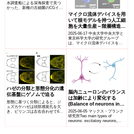
水調査船による深海探査で見つ
かった、新種の古細菌のCGイメ
ージ。※画像提
マイクロ流体デバイスを用
供:JAMSTEC「私たちはどこか
いて核モデルを持つ人工細
ら来たのか?...
胞を大量生産～階層構造を
有する均一・均質な人工細
2025-06-17 中央大学中央大学と
胞を実現～
東京科学大学の研究グループ
は、マイクロ流体デバイスを用
いて、DNA凝集体を核モデルと
する人工細胞(リポソーム)を大量
かつ...
ハゼの分類と形態分化の遺
脳内ニューロンのバランス
伝基盤にゲノムで迫る
は加齢により変化する
形態に基づく分類によると、ジ
(Balance of neurons in
ュズカケハゼは頭部感覚孔を欠
the brain changes with
2025-06-05 マックス・プランク
き、ビリンゴは左右合わせて6個
age)
研究所Two main types of
の頭部感覚孔を持つ。北海道東
neurons: excitatory neurons,
部の別寒辺牛川に生息する両種
which tran...
の表現型とゲノムを解析したと
ころ、2種は遺伝的にも分化して